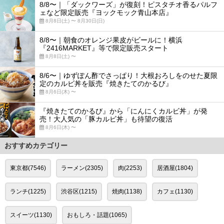
8/8〜｜「ダックワーズ」が復刻！ピスタチオ香るパルフ
ェなど限定販売『ヨックモック青山本店』
8月8日(土) 〜 8月30日(日)
8/8〜｜朝食のオレンジ果皮がビールに！横浜
『2416MARKET』等で限定販売スタート
8月8日(土) 〜
8/6〜｜ゆずぽん酢でさっぱり！大根おろしをのせた夏限
定のカルビ丼を販売『焼きたてのかるび』
8月6日(木) 〜
『焼きたてのかるび』から「にんにくカルビ丼」が発
売！大人気の「豚カルビ丼」も待望の復活
8月6日(木) 〜
おすすめカテゴリー
東京都(7546)
ラーメン(2305)
肉(2253)
居酒屋(1804)
ランチ(1225)
渋谷区(1215)
焼肉(1138)
カフェ(1130)
スイーツ(1130)
おもしろ・話題(1065)