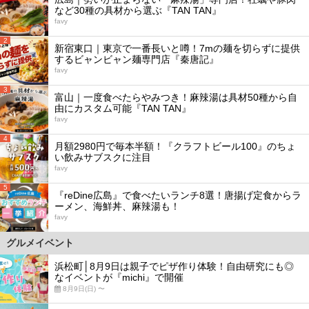
など30種の具材から選ぶ『TAN TAN』
favy
2
新宿東口｜東京で一番長いと噂！7mの麺を切らずに提供
するビャンビャン麺専門店『秦唐記』
favy
3
富山｜一度食べたらやみつき！麻辣湯は具材50種から自
由にカスタム可能『TAN TAN』
favy
4
月額2980円で毎本半額！『クラフトビール100』のちょ
い飲みサブスクに注目
favy
5
『reDine広島』で食べたいランチ8選！唐揚げ定食からラ
ーメン、海鮮丼、麻辣湯も！
favy
グルメイベント
浜松町│8月9日は親子でピザ作り体験！自由研究にも◎
なイベントが『michi』で開催
8月9日(日) 〜