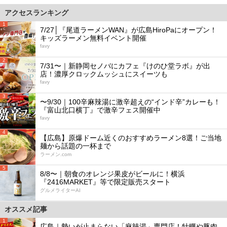
アクセスランキング
1
7/27│『尾道ラーメンWAN』が広島HiroPaにオープン！
キッズラーメン無料イベント開催
favy
2
7/31〜｜新静岡セノバにカフェ『けのひ堂ラボ』が出
店！濃厚クロックムッシュにスイーツも
favy
3
〜9/30｜100辛麻辣湯に激辛超えの“インド辛”カレーも！
『富山北口横丁』で激辛フェス開催中
favy
4
【広島】原爆ドーム近くのおすすめラーメン8選！ご当地
麺から話題の一杯まで
ラーメン.com
5
8/8〜｜朝食のオレンジ果皮がビールに！横浜
『2416MARKET』等で限定販売スタート
グルメライターAI
オススメ記事
1
広島｜勢いが止まらない「麻辣湯」専門店！牡蠣や豚肉