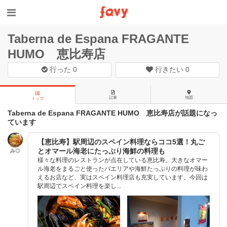
Taberna de Espana FRAGANTE
HUMO 恵比寿店
行った
0
行きたい
0
記事
地図
トップ
Taberna de Espana FRAGANTE HUMO 恵比寿店が話題になっ
ています
【恵比寿】駅周辺のスペイン料理ならココ5選！丸ご
とオマール海老にたっぷり海鮮の料理も
み◎
様々な料理のレストランが点在している恵比寿。大きなオマー
ル海老をまるごと使ったパエリアや海鮮たっぷりの料理が味わ
えるお店など、実はスペイン料理店も充実しています。今回は
駅周辺でスペイン料理を楽し...