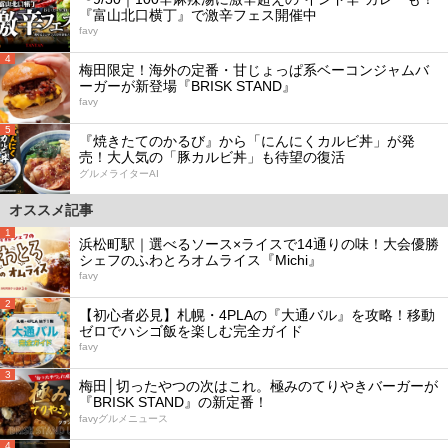
『富山北口横丁』で激辛フェス開催中
favy
4
梅田限定！海外の定番・甘じょっぱ系ベーコンジャムバ
ーガーが新登場『BRISK STAND』
favy
5
『焼きたてのかるび』から「にんにくカルビ丼」が発
売！大人気の「豚カルビ丼」も待望の復活
グルメライターAI
オススメ記事
1
浜松町駅｜選べるソース×ライスで14通りの味！大会優勝
シェフのふわとろオムライス『Michi』
favy
2
【初心者必見】札幌・4PLAの『大通バル』を攻略！移動
ゼロでハシゴ飯を楽しむ完全ガイド
favy
3
梅田│切ったやつの次はこれ。極みのてりやきバーガーが
『BRISK STAND』の新定番！
favyグルメニュース
4