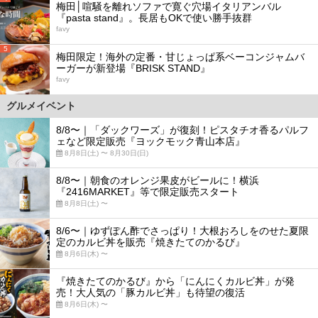
梅田│喧騒を離れソファで寛ぐ穴場イタリアンバル
『pasta stand』。長居もOKで使い勝手抜群
favy
5
梅田限定！海外の定番・甘じょっぱ系ベーコンジャムバ
ーガーが新登場『BRISK STAND』
favy
グルメイベント
8/8〜｜「ダックワーズ」が復刻！ピスタチオ香るパルフ
ェなど限定販売『ヨックモック青山本店』
8月8日(土) 〜 8月30日(日)
8/8〜｜朝食のオレンジ果皮がビールに！横浜
『2416MARKET』等で限定販売スタート
8月8日(土) 〜
8/6〜｜ゆずぽん酢でさっぱり！大根おろしをのせた夏限
定のカルビ丼を販売『焼きたてのかるび』
8月6日(木) 〜
『焼きたてのかるび』から「にんにくカルビ丼」が発
売！大人気の「豚カルビ丼」も待望の復活
8月6日(木) 〜