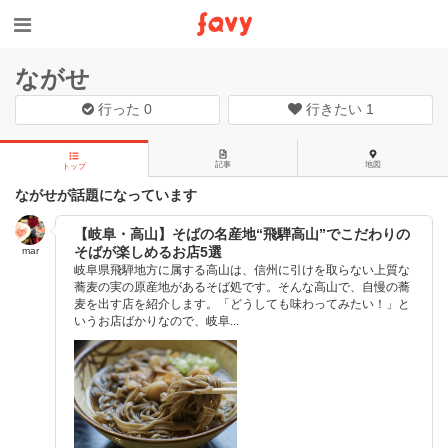
ながせ
行った
0
行きたい
1
記事
地図
トップ
ながせが話題になっています
【岐阜・高山】そばの名産地“飛騨高山”でこだわりの
そばが楽しめるお店5選
mar
岐阜県飛騨地方に属する高山は、信州に引けを取らない上質な
蕎麦の実の原産地があるそば処です。そんな高山で、自慢の蕎
麦を出す店を紹介します。「どうしても味わってみたい！」と
いうお店ばかりなので、岐阜...