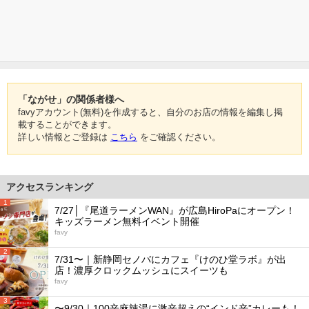
「ながせ」の関係者様へ
favyアカウント(無料)を作成すると、自分のお店の情報を編集し掲
載することができます。
詳しい情報とご登録は
こちら
をご確認ください。
アクセスランキング
1
7/27│『尾道ラーメンWAN』が広島HiroPaにオープン！
キッズラーメン無料イベント開催
favy
2
7/31〜｜新静岡セノバにカフェ『けのひ堂ラボ』が出
店！濃厚クロックムッシュにスイーツも
favy
3
〜9/30｜100辛麻辣湯に激辛超えの“インド辛”カレーも！