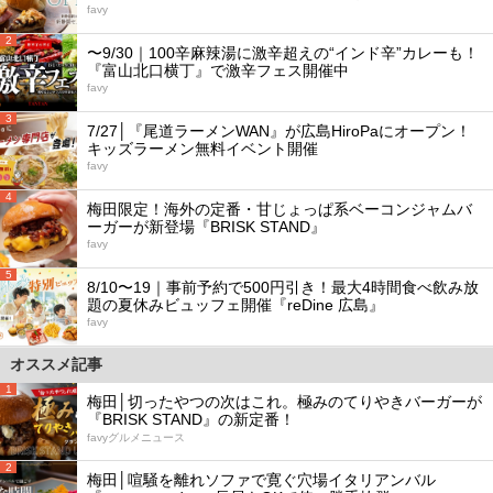
favy
2
〜9/30｜100辛麻辣湯に激辛超えの“インド辛”カレーも！
『富山北口横丁』で激辛フェス開催中
favy
3
7/27│『尾道ラーメンWAN』が広島HiroPaにオープン！
キッズラーメン無料イベント開催
favy
4
梅田限定！海外の定番・甘じょっぱ系ベーコンジャムバ
ーガーが新登場『BRISK STAND』
favy
5
8/10〜19｜事前予約で500円引き！最大4時間食べ飲み放
題の夏休みビュッフェ開催『reDine 広島』
favy
オススメ記事
1
梅田│切ったやつの次はこれ。極みのてりやきバーガーが
『BRISK STAND』の新定番！
favyグルメニュース
2
梅田│喧騒を離れソファで寛ぐ穴場イタリアンバル