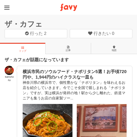
ザ・カフェ
行った
2
行きたい
0
記事
地図
トップ
ザ・カフェが話題になっています
横浜市民のソウルフード・ナポリタン5選！お手頃720
円や、1,944円のハイクラスな一皿も
saruru
ru
神奈川県の横浜市で、個性豊かな「ナポリタン」を味わえるお
店を紹介していきます。今でこそ全国で親しまれる「ナポリタ
ン」ですが、実は横浜が発祥の地！駅から少し離れた、鉄道マ
ニアも集うお店の自家製ソー...