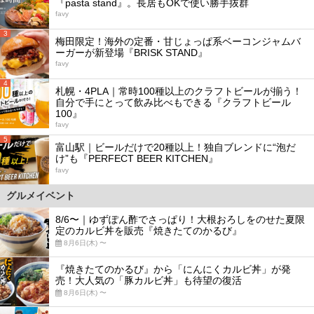
『pasta stand』。長居もOKで使い勝手抜群
favy
3
梅田限定！海外の定番・甘じょっぱ系ベーコンジャムバ
ーガーが新登場『BRISK STAND』
favy
4
札幌・4PLA｜常時100種以上のクラフトビールが揃う！
自分で手にとって飲み比べもできる『クラフトビール
100』
favy
5
富山駅｜ビールだけで20種以上！独自ブレンドに“泡だ
け”も『PERFECT BEER KITCHEN』
favy
グルメイベント
8/6〜｜ゆずぽん酢でさっぱり！大根おろしをのせた夏限
定のカルビ丼を販売『焼きたてのかるび』
8月6日(木) 〜
『焼きたてのかるび』から「にんにくカルビ丼」が発
売！大人気の「豚カルビ丼」も待望の復活
8月6日(木) 〜