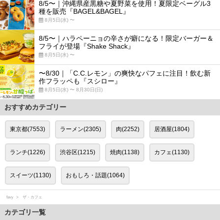
8/5〜｜沖縄県産黒糖や夏野菜を使用！夏限定ベーグル3
種を販売『BAGEL&BAGEL』
8月5日(水) 〜
8/5〜｜ハラペーニョの辛さが癖になる！限定バーガー＆
フライが登場『Shake Shack』
8月5日(水) 〜
〜8/30｜「C.C.レモン」の爽快なパフェに注目！飲む新
作フラッペも『スシロー』
8月5日(水) 〜 8月30日(日)
おすすめカテゴリー
東京都(7553)
ラーメン(2305)
肉(2252)
居酒屋(1804)
ランチ(1226)
渋谷区(1215)
焼肉(1138)
カフェ(1130)
スイーツ(1130)
おもしろ・話題(1064)
favy
ザ・カフェ
カテゴリ一覧