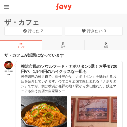
ザ・カフェ
行った
2
行きたい
0
記事
地図
トップ
ザ・カフェが話題になっています
横浜市民のソウルフード・ナポリタン5選！お手頃720
円や、1,944円のハイクラスな一皿も
saruru
ru
神奈川県の横浜市で、個性豊かな「ナポリタン」を味わえるお
店を紹介していきます。今でこそ全国で親しまれる「ナポリタ
ン」ですが、実は横浜が発祥の地！駅から少し離れた、鉄道マ
ニアも集うお店の自家製ソー...