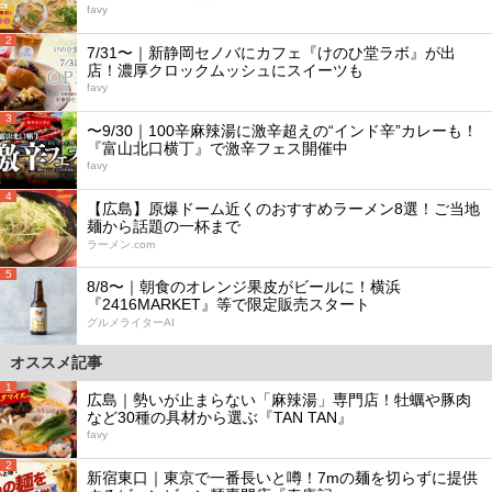
favy
2
7/31〜｜新静岡セノバにカフェ『けのひ堂ラボ』が出
店！濃厚クロックムッシュにスイーツも
favy
3
〜9/30｜100辛麻辣湯に激辛超えの“インド辛”カレーも！
『富山北口横丁』で激辛フェス開催中
favy
4
【広島】原爆ドーム近くのおすすめラーメン8選！ご当地
麺から話題の一杯まで
ラーメン.com
5
8/8〜｜朝食のオレンジ果皮がビールに！横浜
『2416MARKET』等で限定販売スタート
グルメライターAI
オススメ記事
1
広島｜勢いが止まらない「麻辣湯」専門店！牡蠣や豚肉
など30種の具材から選ぶ『TAN TAN』
favy
2
新宿東口｜東京で一番長いと噂！7mの麺を切らずに提供