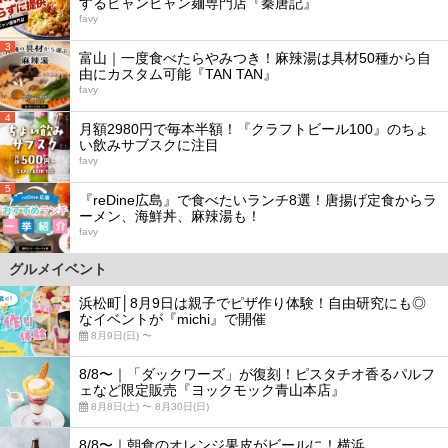
するビャンビャン麺専門店『秦唐記』
favy
3
富山｜一度食べたらやみつき！麻辣湯は具材50種から自
由にカスタム可能『TAN TAN』
favy
4
月額2980円で毎本半額！『クラフトビール100』のちょ
い飲みサブスクに注目
favy
5
『reDine広島』で食べたいランチ8選！唐揚げ定食からラ
ーメン、海鮮丼、麻辣湯も！
favy
グルメイベント
浜松町│8月9日は親子でピザ作り体験！自由研究にも◎
なイベントが『michi』で開催
8月9日(日) 〜
8/8〜｜「ダックワーズ」が復刻！ピスタチオ香るパルフ
ェなど限定販売『ヨックモック青山本店』
8月8日(土) 〜 8月30日(日)
8/8〜｜朝食のオレンジ果皮がビールに！横浜