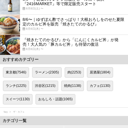
『2416MARKET』等で限定販売スタート
8月8日(土) 〜
8/6〜｜ゆずぽん酢でさっぱり！大根おろしをのせた夏限
定のカルビ丼を販売『焼きたてのかるび』
8月6日(木) 〜
『焼きたてのかるび』から「にんにくカルビ丼」が発
売！大人気の「豚カルビ丼」も待望の復活
8月6日(木) 〜
おすすめカテゴリー
東京都(7546)
ラーメン(2305)
肉(2253)
居酒屋(1804)
ランチ(1225)
渋谷区(1215)
焼肉(1138)
カフェ(1130)
スイーツ(1130)
おもしろ・話題(1065)
favy
ザ・カフェ
カテゴリ一覧