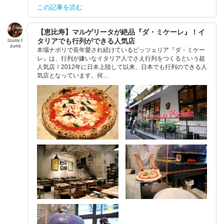
この記事を読む
【恵比寿】マルゲリータが絶品『ダ・ミケーレ』！イ
タリアでも行列ができる人気店
Izumi I
zumi
本場ナポリで長年愛され続けているピッツェリア『ダ・ミケー
レ』は、行列が嫌いなイタリア人でさえ行列をつくるという超
人気店！2012年に日本上陸して以来、日本でも行列のできる人
気店となっています。何...