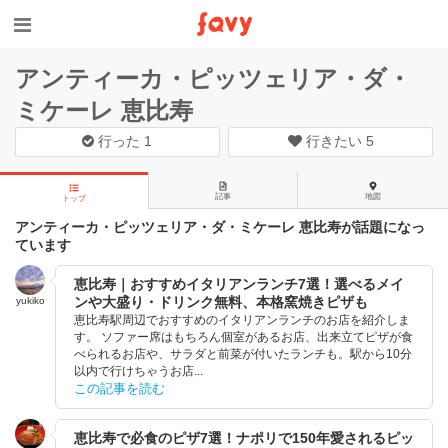
アンティーカ・ピッツェリア・ダ・
ミケーレ 恵比寿
行った
1
行きたい
5
記事
地図
トップ
アンティーカ・ピッツェリア・ダ・ミケーレ 恵比寿が話題になっ
ています
恵比寿｜おすすめイタリアンランチ7選！選べるメイ
ンや大盛り・ドリンク無料、本格窯焼きピザも
yukiko
恵比寿駅周辺でおすすめのイタリアンランチのお店を紹介しま
す。 ソファー席はもちろん個室があるお店、出来立てピザが食
べられるお店や、サラダと前菜が付いたランチも。駅から10分
以内で行けちゃうお店...
この記事を読む
恵比寿で必食のピザ7選！ナポリで150年愛されるピッ