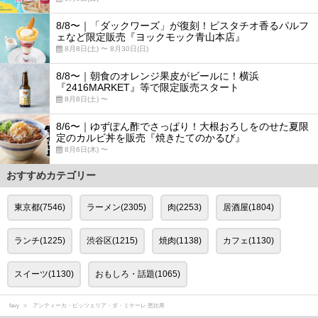
8/8〜｜「ダックワーズ」が復刻！ピスタチオ香るパルフ
ェなど限定販売『ヨックモック青山本店』
8月8日(土) 〜 8月30日(日)
8/8〜｜朝食のオレンジ果皮がビールに！横浜
『2416MARKET』等で限定販売スタート
8月8日(土) 〜
8/6〜｜ゆずぽん酢でさっぱり！大根おろしをのせた夏限
定のカルビ丼を販売『焼きたてのかるび』
8月6日(木) 〜
おすすめカテゴリー
東京都(7546)
ラーメン(2305)
肉(2253)
居酒屋(1804)
ランチ(1225)
渋谷区(1215)
焼肉(1138)
カフェ(1130)
スイーツ(1130)
おもしろ・話題(1065)
favy
アンティーカ・ピッツェリア・ダ・ミケーレ 恵比寿