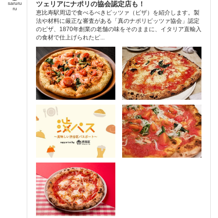
ツェリアにナポリの協会認定店も！
saruru
ru
恵比寿駅周辺で食べるべきピッツァ（ピザ）を紹介します。製
法や材料に厳正な審査がある「真のナポリピッツァ協会」認定
のピザ、1870年創業の老舗の味をそのままに、イタリア直輸入
の食材で仕上げられたピ...