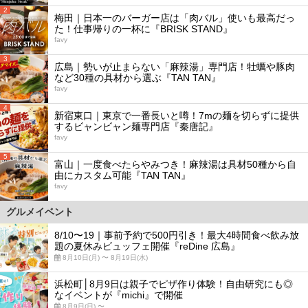
2
梅田｜日本一のバーガー店は「肉バル」使いも最高だっ
た！仕事帰りの一杯に『BRISK STAND』
favy
3
広島｜勢いが止まらない「麻辣湯」専門店！牡蠣や豚肉
など30種の具材から選ぶ『TAN TAN』
favy
4
新宿東口｜東京で一番長いと噂！7mの麺を切らずに提供
するビャンビャン麺専門店『秦唐記』
favy
5
富山｜一度食べたらやみつき！麻辣湯は具材50種から自
由にカスタム可能『TAN TAN』
favy
グルメイベント
8/10〜19｜事前予約で500円引き！最大4時間食べ飲み放
題の夏休みビュッフェ開催『reDine 広島』
8月10日(月) 〜 8月19日(水)
浜松町│8月9日は親子でピザ作り体験！自由研究にも◎
なイベントが『michi』で開催
8月9日(日) 〜