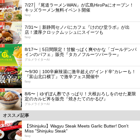
1
7/27│『尾道ラーメンWAN』が広島HiroPaにオープン！
キッズラーメン無料イベント開催
favy
2
7/31〜｜新静岡セノバにカフェ『けのひ堂ラボ』が出
店！濃厚クロックムッシュにスイーツも
favy
3
8/17〜｜5日間限定！甘酸っぱく爽やかな「ゴールデンパ
インのパフェ」販売『タカノフルーツパーラー』
グルメライターAI
4
〜9/30｜100辛麻辣湯に激辛超えの“インド辛”カレーも！
『富山北口横丁』で激辛フェス開催中
favy
5
8/6〜｜ゆずぽん酢でさっぱり！大根おろしをのせた夏限
定のカルビ丼を販売『焼きたてのかるび』
グルメライターAI
オススメ記事
1
【Shinjuku】Wagyu Steak Meets Garlic Butter! Don't
Miss "Shinjuku Steak"
favy