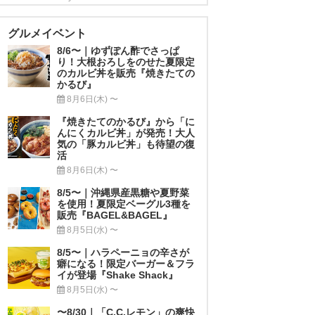
グルメイベント
8/6〜｜ゆずぽん酢でさっぱ
り！大根おろしをのせた夏限定
のカルビ丼を販売『焼きたての
かるび』
8月6日(木) 〜
『焼きたてのかるび』から「に
んにくカルビ丼」が発売！大人
気の「豚カルビ丼」も待望の復
活
8月6日(木) 〜
8/5〜｜沖縄県産黒糖や夏野菜
を使用！夏限定ベーグル3種を
販売『BAGEL&BAGEL』
8月5日(水) 〜
8/5〜｜ハラペーニョの辛さが
癖になる！限定バーガー＆フラ
イが登場『Shake Shack』
8月5日(水) 〜
〜8/30｜「C.C.レモン」の爽快