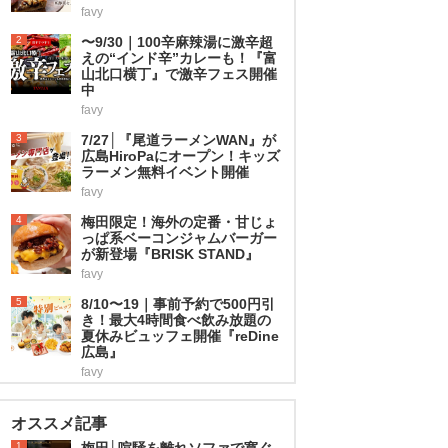
favy
2
〜9/30｜100辛麻辣湯に激辛超
えの“インド辛”カレーも！『富
山北口横丁』で激辛フェス開催
中
favy
3
7/27│『尾道ラーメンWAN』が
広島HiroPaにオープン！キッズ
ラーメン無料イベント開催
favy
4
梅田限定！海外の定番・甘じょ
っぱ系ベーコンジャムバーガー
が新登場『BRISK STAND』
favy
5
8/10〜19｜事前予約で500円引
き！最大4時間食べ飲み放題の
夏休みビュッフェ開催『reDine
広島』
favy
オススメ記事
1
梅田│喧騒を離れソファで寛ぐ