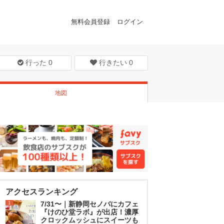
無料会員登録
ログイン
行った
0
行きたい
0
地図
アクセスランキング
1
7/31〜｜新静岡セノバにカフェ
『けのひ堂ラボ』が出店！濃厚
クロックムッシュにスイーツも