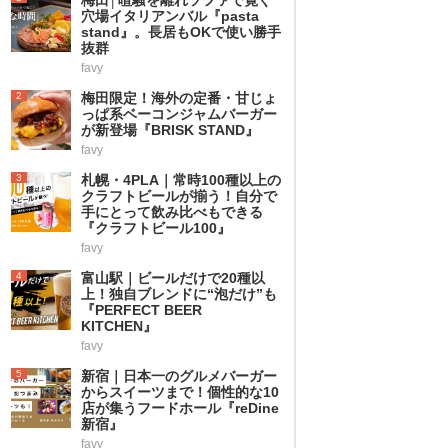
穴場イタリアンバル『pasta
stand』。長居もOKで使い勝手
抜群
favy
2
梅田限定！海外の定番・甘じょ
っぱ系ベーコンジャムバーガー
が新登場『BRISK STAND』
favy
3
札幌・4PLA｜常時100種以上の
クラフトビールが揃う！自分で
手にとって飲み比べもできる
『クラフトビール100』
favy
4
富山駅｜ビールだけで20種以
上！独自ブレンドに“泡だけ”も
『PERFECT BEER
KITCHEN』
favy
5
新宿｜日本一のグルメバーガー
からスイーツまで！個性的な10
店が集うフードホール『reDine
新宿』
favy