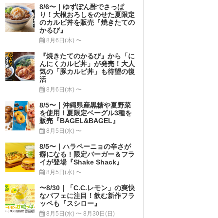
8/6〜｜ゆずぽん酢でさっぱ
り！大根おろしをのせた夏限定
のカルビ丼を販売『焼きたての
かるび』
8月6日(木) 〜
『焼きたてのかるび』から「に
んにくカルビ丼」が発売！大人
気の「豚カルビ丼」も待望の復
活
8月6日(木) 〜
8/5〜｜沖縄県産黒糖や夏野菜
を使用！夏限定ベーグル3種を
販売『BAGEL&BAGEL』
8月5日(水) 〜
8/5〜｜ハラペーニョの辛さが
癖になる！限定バーガー＆フラ
イが登場『Shake Shack』
8月5日(水) 〜
〜8/30｜「C.C.レモン」の爽快
なパフェに注目！飲む新作フラ
ッペも『スシロー』
8月5日(水) 〜 8月30日(日)