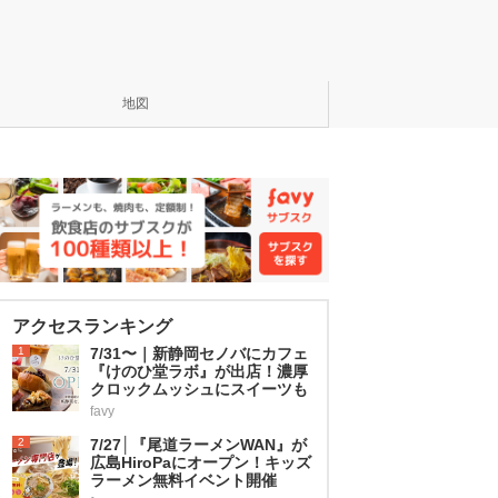
地図
アクセスランキング
1
7/31〜｜新静岡セノバにカフェ
『けのひ堂ラボ』が出店！濃厚
クロックムッシュにスイーツも
favy
2
7/27│『尾道ラーメンWAN』が
広島HiroPaにオープン！キッズ
ラーメン無料イベント開催