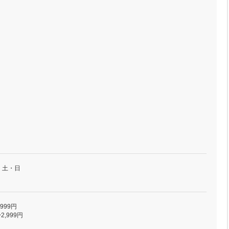
・土・日
,999円
2,999円