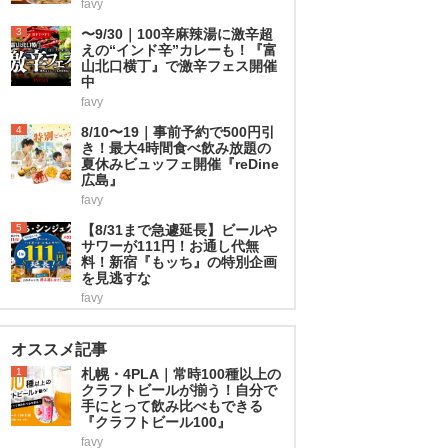
favy
3
〜9/30｜100辛麻辣湯に激辛超
えの“インド辛”カレーも！『富
山北口横丁』で激辛フェス開催
中
favy
4
8/10〜19｜事前予約で500円引
き！最大4時間食べ飲み放題の
夏休みビュッフェ開催『reDine
広島』
favy
5
【8/31まで急遽延長】ビールや
サワーが111円！お通し代無
料！新宿『もッち』の特別企画
を見逃すな
favy
オススメ記事
1
札幌・4PLA｜常時100種以上の
クラフトビールが揃う！自分で
手にとって飲み比べもできる
『クラフトビール100』
favy