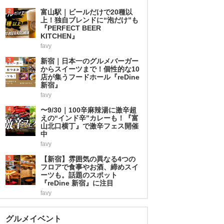
2
富山駅｜ビールだけで20種以
上！独自ブレンドに“泡だけ”も
『PERFECT BEER
KITCHEN』
favy
3
新宿｜日本一のグルメバーガー
からスイーツまで！個性的な10
店が集うフードホール『reDine
新宿』
favy
4
〜9/30｜100辛麻辣湯に激辛超
えの“インド辛”カレーも！『富
山北口横丁』で激辛フェス開催
中
favy
5
【新宿】雰囲気の異なる4つの
フロアで食事やお酒、締めスイ
ーツも。話題のスポット
『reDine 新宿』に注目
favy
グルメイベント