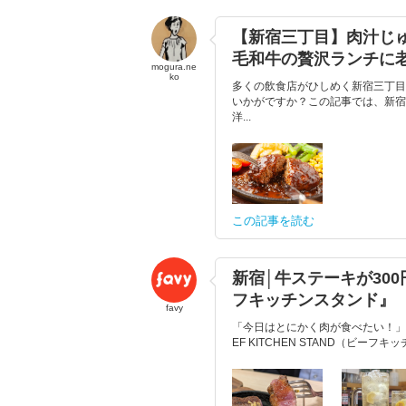
【新宿三丁目】肉汁じ
毛和牛の贅沢ランチに
mogura.ne
ko
多くの飲食店がひしめく新宿三丁目
いかがですか？この記事では、新宿
洋...
この記事を読む
新宿│牛ステーキが30
フキッチンスタンド』
favy
「今日はとにかく肉が食べたい！」
EF KITCHEN STAND（ビー