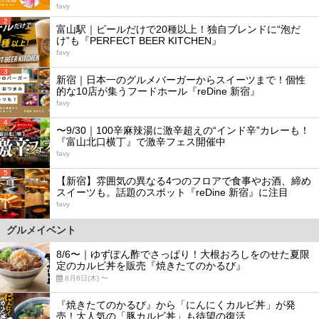
favy
2
富山駅｜ビールだけで20種以上！独自ブレンドに“泡だ
け”も『PERFECT BEER KITCHEN』
favy
3
新宿｜日本一のグルメバーガーからスイーツまで！個性
的な10店が集うフードホール『reDine 新宿』
favy
4
〜9/30｜100辛麻辣湯に激辛超えの“インド辛”カレーも！
『富山北口横丁』で激辛フェス開催中
favy
5
【新宿】雰囲気の異なる4つのフロアで食事やお酒、締め
スイーツも。話題のスポット『reDine 新宿』に注目
favy
グルメイベント
8/6〜｜ゆずぽん酢でさっぱり！大根おろしをのせた夏限
定のカルビ丼を販売『焼きたてのかるび』
8月6日(木) 〜
『焼きたてのかるび』から「にんにくカルビ丼」が発
売！大人気の「豚カルビ丼」も待望の復活