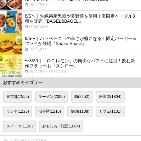
8月6日(木) 〜
8/5〜｜沖縄県産黒糖や夏野菜を使用！夏限定ベーグル3
種を販売『BAGEL&BAGEL』
8月5日(水) 〜
8/5〜｜ハラペーニョの辛さが癖になる！限定バーガー＆
フライが登場『Shake Shack』
8月5日(水) 〜
〜8/30｜「C.C.レモン」の爽快なパフェに注目！飲む新
作フラッペも『スシロー』
8月5日(水) 〜 8月30日(日)
おすすめカテゴリー
東京都(7555)
ラーメン(2306)
肉(2252)
居酒屋(1804)
ランチ(1226)
渋谷区(1215)
焼肉(1138)
カフェ(1131)
スイーツ(1130)
おもしろ・話題(1064)
favy
下町バル ながおか屋 上野店