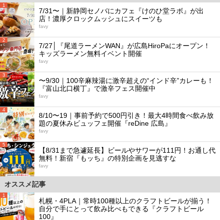
1
7/31〜｜新静岡セノバにカフェ『けのひ堂ラボ』が出
店！濃厚クロックムッシュにスイーツも
favy
2
7/27│『尾道ラーメンWAN』が広島HiroPaにオープン！
キッズラーメン無料イベント開催
favy
3
〜9/30｜100辛麻辣湯に激辛超えの“インド辛”カレーも！
『富山北口横丁』で激辛フェス開催中
favy
4
8/10〜19｜事前予約で500円引き！最大4時間食べ飲み放
題の夏休みビュッフェ開催『reDine 広島』
favy
5
【8/31まで急遽延長】ビールやサワーが111円！お通し代
無料！新宿『もッち』の特別企画を見逃すな
favy
オススメ記事
1
札幌・4PLA｜常時100種以上のクラフトビールが揃う！
自分で手にとって飲み比べもできる『クラフトビール
100』