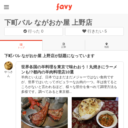
下町バル ながおか屋 上野店
行った
0
行きたい
5
記事
地図
トップ
下町バル ながおか屋 上野店が話題になっています
世界各国の羊料理を東京で味わおう！丸焼きにラーメ
ンも!?都内の羊肉料理店10選
やっさ
ん
羊肉といえば、日本ではまだまだメジャーではない食肉です
が、世界ではいたってポピュラーなお肉の一つ。羊は捨てると
ころがないと言われるほど、様々な部分を食べれて調理方法も
多様です。調べてみると東京都...