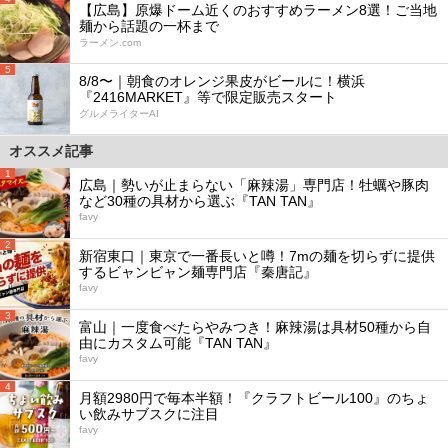
【広島】原爆ドーム近くのおすすめラーメン8選！ご当地
麺から話題の一杯まで
ラーメン.com
5
8/8〜｜朝食のオレンジ果皮がビールに！横浜
『2416MARKET』等で限定販売スタート
グルメライターAI
オススメ記事
1
広島｜勢いが止まらない「麻辣湯」専門店！牡蠣や豚肉
など30種の具材から選ぶ『TAN TAN』
favy
2
新宿東口｜東京で一番長いと噂！7mの麺を切らずに提供
するビャンビャン麺専門店『秦唐記』
favy
3
富山｜一度食べたらやみつき！麻辣湯は具材50種から自
由にカスタム可能『TAN TAN』
favy
4
月額2980円で毎本半額！『クラフトビール100』のちょ
い飲みサブスクに注目
favy