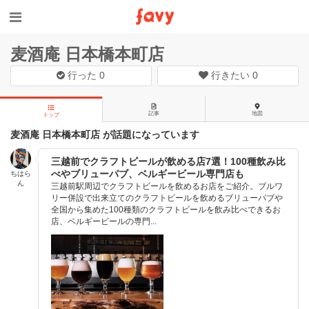
麦酒庵 日本橋本町店
行った
0
行きたい
0
記事
地図
トップ
麦酒庵 日本橋本町店 が話題になっています
三越前でクラフトビールが飲める店7選！100種飲み比
べやブリューパブ、ベルギービール専門店も
ちはら
ん
三越前駅周辺でクラフトビールを飲めるお店をご紹介。ブルワ
リー併設で出来立てのクラフトビールを飲めるブリューパブや
全国から集めた100種類のクラフトビールを飲み比べできるお
店、ベルギービールの専門...