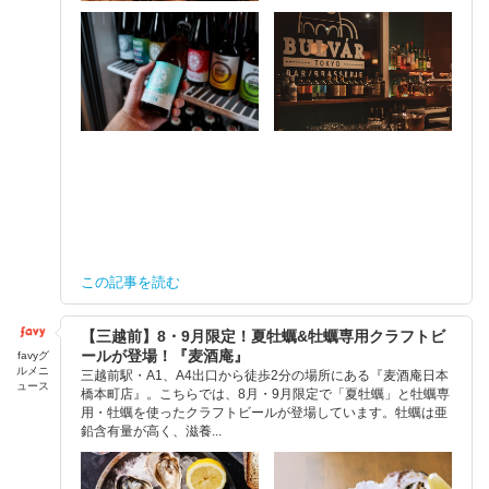
この記事を読む
【三越前】8・9月限定！夏牡蠣&牡蠣専用クラフトビ
ールが登場！『麦酒庵』
favyグ
ルメニ
三越前駅・A1、A4出口から徒歩2分の場所にある『麦酒庵日本
ュース
橋本町店』。こちらでは、8月・9月限定で「夏牡蠣」と牡蠣専
用・牡蠣を使ったクラフトビールが登場しています。牡蠣は亜
鉛含有量が高く、滋養...