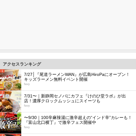
アクセスランキング
1
7/27│『尾道ラーメンWAN』が広島HiroPaにオープン！
キッズラーメン無料イベント開催
favy
2
7/31〜｜新静岡セノバにカフェ『けのひ堂ラボ』が出
店！濃厚クロックムッシュにスイーツも
favy
3
〜9/30｜100辛麻辣湯に激辛超えの“インド辛”カレーも！
『富山北口横丁』で激辛フェス開催中
favy
4