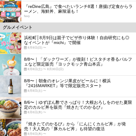
5
『reDine広島』で食べたいランチ8選！唐揚げ定食からラ
ーメン、海鮮丼、麻辣湯も！
favy
グルメイベント
浜松町│8月9日は親子でピザ作り体験！自由研究にも◎
なイベントが『michi』で開催
8月9日(日) 〜
8/8〜｜「ダックワーズ」が復刻！ピスタチオ香るパルフ
ェなど限定販売『ヨックモック青山本店』
8月8日(土) 〜 8月30日(日)
8/8〜｜朝食のオレンジ果皮がビールに！横浜
『2416MARKET』等で限定販売スタート
8月8日(土) 〜
8/6〜｜ゆずぽん酢でさっぱり！大根おろしをのせた夏限
定のカルビ丼を販売『焼きたてのかるび』
8月6日(木) 〜
『焼きたてのかるび』から「にんにくカルビ丼」が発
売！大人気の「豚カルビ丼」も待望の復活
8月6日(木) 〜