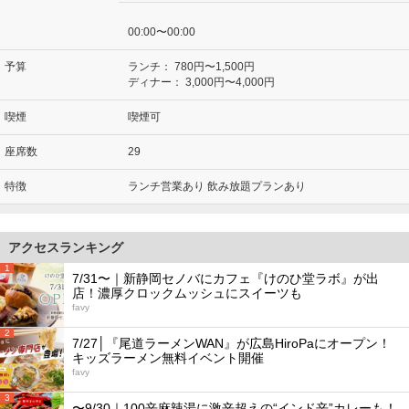
00:00〜00:00
予算
ランチ：
780円〜1,500円
ディナー：
3,000円〜4,000円
喫煙
喫煙可
座席数
29
特徴
ランチ営業あり 飲み放題プランあり
アクセスランキング
1
7/31〜｜新静岡セノバにカフェ『けのひ堂ラボ』が出
店！濃厚クロックムッシュにスイーツも
favy
2
7/27│『尾道ラーメンWAN』が広島HiroPaにオープン！
キッズラーメン無料イベント開催
favy
3
〜9/30｜100辛麻辣湯に激辛超えの“インド辛”カレーも！