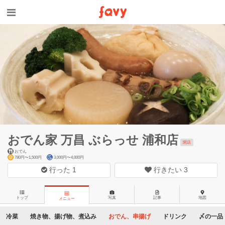
おでん家 万昌 ぶらっせ 浦和店
閉店
おでん
780円〜1,500円
3,000円〜4,000円
行った
1
行きたい
3
トップ
写真
記事
地図
メニュー
冷菜
焼き物、揚げ物、煮込み
おでん、串揚げ
ドリンク
〆の一品