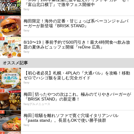
『富山北口横丁』で激辛フェス開催中
favy
4
梅田限定！海外の定番・甘じょっぱ系ベーコンジャムバ
ーガーが新登場『BRISK STAND』
favy
5
8/10〜19｜事前予約で500円引き！最大4時間食べ飲み放
題の夏休みビュッフェ開催『reDine 広島』
favy
オススメ記事
1
【初心者必見】札幌・4PLAの『大通バル』を攻略！移動
ゼロでハシゴ飯を楽しむ完全ガイド
favy
2
梅田│切ったやつの次はこれ。極みのてりやきバーガーが
『BRISK STAND』の新定番！
favyグルメニュース
3
梅田│喧騒を離れソファで寛ぐ穴場イタリアンバル
『pasta stand』。長居もOKで使い勝手抜群
favy
4