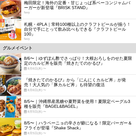
梅田限定！海外の定番・甘じょっぱ系ベーコンジャムバ
ーガーが新登場『BRISK STAND』
favy
5
札幌・4PLA｜常時100種以上のクラフトビールが揃う！
自分で手にとって飲み比べもできる『クラフトビール
100』
favy
グルメイベント
8/6〜｜ゆずぽん酢でさっぱり！大根おろしをのせた夏限
定のカルビ丼を販売『焼きたてのかるび』
8月6日(木) 〜
『焼きたてのかるび』から「にんにくカルビ丼」が発
売！大人気の「豚カルビ丼」も待望の復活
8月6日(木) 〜
8/5〜｜沖縄県産黒糖や夏野菜を使用！夏限定ベーグル3
種を販売『BAGEL&BAGEL』
8月5日(水) 〜
8/5〜｜ハラペーニョの辛さが癖になる！限定バーガー＆
フライが登場『Shake Shack』
8月5日(水) 〜