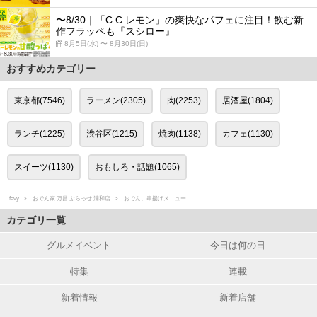
〜8/30｜「C.C.レモン」の爽快なパフェに注目！飲む新
作フラッペも『スシロー』
8月5日(水) 〜 8月30日(日)
おすすめカテゴリー
東京都(7546)
ラーメン(2305)
肉(2253)
居酒屋(1804)
ランチ(1225)
渋谷区(1215)
焼肉(1138)
カフェ(1130)
スイーツ(1130)
おもしろ・話題(1065)
favy
おでん家 万昌 ぶらっせ 浦和店
おでん、串揚げメニュー
カテゴリ一覧
グルメイベント
今日は何の日
特集
連載
新着情報
新着店舗