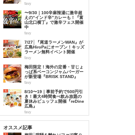
favy
2
〜9/30｜100辛麻辣湯に激辛超
えの“インド辛”カレーも！『富
山北口横丁』で激辛フェス開催
中
favy
3
7/27│『尾道ラーメンWAN』が
広島HiroPaにオープン！キッズ
ラーメン無料イベント開催
favy
4
梅田限定！海外の定番・甘じょ
っぱ系ベーコンジャムバーガー
が新登場『BRISK STAND』
favy
5
8/10〜19｜事前予約で500円引
き！最大4時間食べ飲み放題の
夏休みビュッフェ開催『reDine
広島』
favy
オススメ記事
1
梅田│喧騒を離れソファで寛ぐ