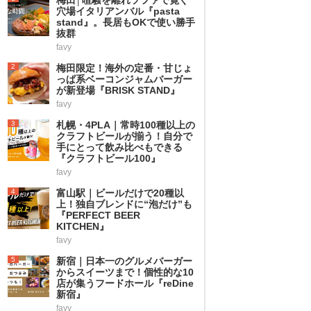
穴場イタリアンバル『pasta
stand』。長居もOKで使い勝手
抜群
favy
2
梅田限定！海外の定番・甘じょ
っぱ系ベーコンジャムバーガー
が新登場『BRISK STAND』
favy
3
札幌・4PLA｜常時100種以上の
クラフトビールが揃う！自分で
手にとって飲み比べもできる
『クラフトビール100』
favy
4
富山駅｜ビールだけで20種以
上！独自ブレンドに“泡だけ”も
『PERFECT BEER
KITCHEN』
favy
5
新宿｜日本一のグルメバーガー
からスイーツまで！個性的な10
店が集うフードホール『reDine
新宿』
favy