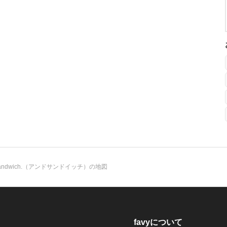
sandwich.（アンドサンドイッチ）の地図
favyについて