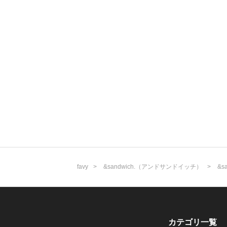
favy
&sandwich.（アンドサンドイッチ）
&
カテゴリ一覧