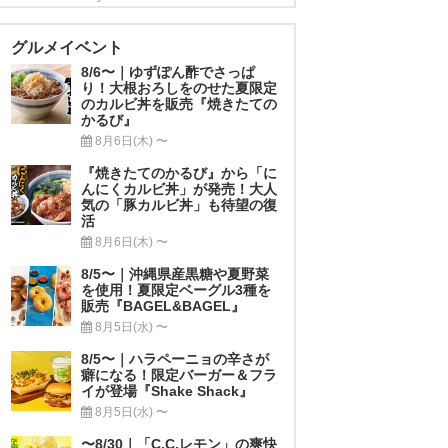
グルメイベント
8/6〜｜ゆずぽん酢でさっぱ
り！大根おろしをのせた夏限定
のカルビ丼を販売『焼きたての
かるび』
8月6日(木) 〜
『焼きたてのかるび』から「に
んにくカルビ丼」が発売！大人
気の「豚カルビ丼」も待望の復
活
8月6日(木) 〜
8/5〜｜沖縄県産黒糖や夏野菜
を使用！夏限定ベーグル3種を
販売『BAGEL&BAGEL』
8月5日(水) 〜
8/5〜｜ハラペーニョの辛さが
癖になる！限定バーガー＆フラ
イが登場『Shake Shack』
8月5日(水) 〜
〜8/30｜「C.C.レモン」の爽快