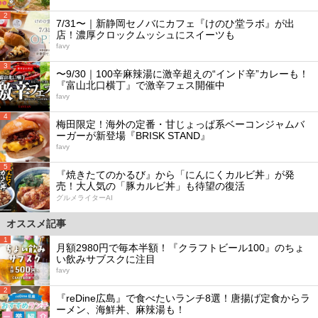
2
7/31〜｜新静岡セノバにカフェ『けのひ堂ラボ』が出
店！濃厚クロックムッシュにスイーツも
favy
3
〜9/30｜100辛麻辣湯に激辛超えの“インド辛”カレーも！
『富山北口横丁』で激辛フェス開催中
favy
4
梅田限定！海外の定番・甘じょっぱ系ベーコンジャムバ
ーガーが新登場『BRISK STAND』
favy
5
『焼きたてのかるび』から「にんにくカルビ丼」が発
売！大人気の「豚カルビ丼」も待望の復活
グルメライターAI
オススメ記事
1
月額2980円で毎本半額！『クラフトビール100』のちょ
い飲みサブスクに注目
favy
2
『reDine広島』で食べたいランチ8選！唐揚げ定食からラ
ーメン、海鮮丼、麻辣湯も！