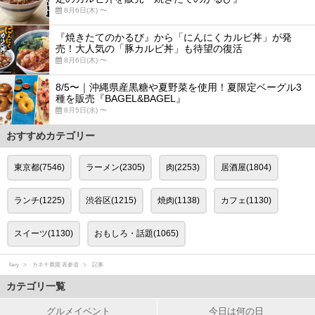
8月6日(木) 〜
『焼きたてのかるび』から「にんにくカルビ丼」が発
売！大人気の「豚カルビ丼」も待望の復活
8月6日(木) 〜
8/5〜｜沖縄県産黒糖や夏野菜を使用！夏限定ベーグル3
種を販売『BAGEL&BAGEL』
8月5日(水) 〜
おすすめカテゴリー
東京都(7546)
ラーメン(2305)
肉(2253)
居酒屋(1804)
ランチ(1225)
渋谷区(1215)
焼肉(1138)
カフェ(1130)
スイーツ(1130)
おもしろ・話題(1065)
favy
カネ十農園 表参道
記事
カテゴリ一覧
グルメイベント
今日は何の日