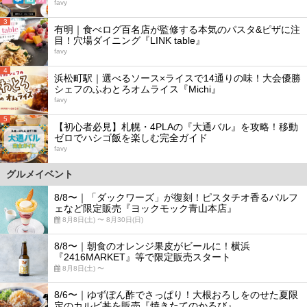
favy
3
有明｜食べログ百名店が監修する本気のパスタ&ピザに注
目！穴場ダイニング『LINK table』
favy
4
浜松町駅｜選べるソース×ライスで14通りの味！大会優勝
シェフのふわとろオムライス『Michi』
favy
5
【初心者必見】札幌・4PLAの『大通バル』を攻略！移動
ゼロでハシゴ飯を楽しむ完全ガイド
favy
グルメイベント
8/8〜｜「ダックワーズ」が復刻！ピスタチオ香るパルフ
ェなど限定販売『ヨックモック青山本店』
8月8日(土) 〜 8月30日(日)
8/8〜｜朝食のオレンジ果皮がビールに！横浜
『2416MARKET』等で限定販売スタート
8月8日(土) 〜
8/6〜｜ゆずぽん酢でさっぱり！大根おろしをのせた夏限
定のカルビ丼を販売『焼きたてのかるび』