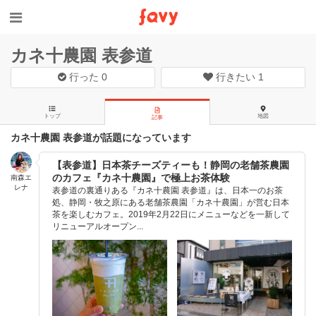
カネ十農園 表参道
行った
0
行きたい
1
トップ
地図
記事
カネ十農園 表参道が話題になっています
【表参道】日本茶チーズティーも！静岡の老舗茶農園
のカフェ『カネ十農園』で極上お茶体験
南森エ
レナ
表参道の裏通りある『カネ十農園 表参道』は、日本一のお茶
処、静岡・牧之原にある老舗茶農園「カネ十農園」が営む日本
茶を楽しむカフェ。2019年2月22日にメニューなどを一新して
リニューアルオープン...