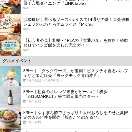
目！穴場ダイニング『LINK table』
favy
4
浜松町駅｜選べるソース×ライスで14通りの味！大会優勝
シェフのふわとろオムライス『Michi』
favy
5
【初心者必見】札幌・4PLAの『大通バル』を攻略！移動
ゼロでハシゴ飯を楽しむ完全ガイド
favy
グルメイベント
8/8〜｜「ダックワーズ」が復刻！ピスタチオ香るパルフ
ェなど限定販売『ヨックモック青山本店』
8月8日(土) 〜 8月30日(日)
8/8〜｜朝食のオレンジ果皮がビールに！横浜
『2416MARKET』等で限定販売スタート
8月8日(土) 〜
8/6〜｜ゆずぽん酢でさっぱり！大根おろしをのせた夏限
定のカルビ丼を販売『焼きたてのかるび』
8月6日(木) 〜