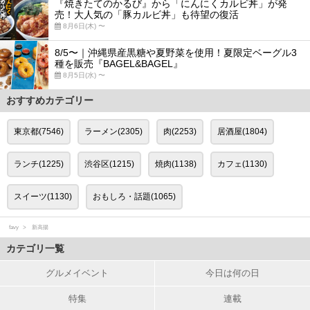
『焼きたてのかるび』から「にんにくカルビ丼」が発
売！大人気の「豚カルビ丼」も待望の復活
8月6日(木) 〜
8/5〜｜沖縄県産黒糖や夏野菜を使用！夏限定ベーグル3
種を販売『BAGEL&BAGEL』
8月5日(水) 〜
おすすめカテゴリー
東京都(7546)
ラーメン(2305)
肉(2253)
居酒屋(1804)
ランチ(1225)
渋谷区(1215)
焼肉(1138)
カフェ(1130)
スイーツ(1130)
おもしろ・話題(1065)
favy
新高揚
カテゴリ一覧
グルメイベント
今日は何の日
特集
連載