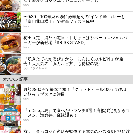
店！濃厚クロックムッシュにスイーツも
favy
3
〜9/30｜100辛麻辣湯に激辛超えの“インド辛”カレーも！
『富山北口横丁』で激辛フェス開催中
favy
4
梅田限定！海外の定番・甘じょっぱ系ベーコンジャムバ
ーガーが新登場『BRISK STAND』
favy
5
『焼きたてのかるび』から「にんにくカルビ丼」が発
売！大人気の「豚カルビ丼」も待望の復活
グルメライターAI
オススメ記事
1
月額2980円で毎本半額！『クラフトビール100』のちょ
い飲みサブスクに注目
favy
2
『reDine広島』で食べたいランチ8選！唐揚げ定食からラ
ーメン、海鮮丼、麻辣湯も！
favy
3
有明｜食べログ百名店が監修する本気のパスタ&ピザに注