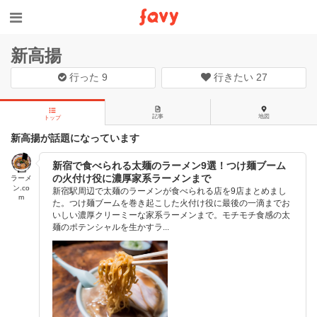
新高揚
行った
9
行きたい
27
記事
地図
トップ
新高揚が話題になっています
新宿で食べられる太麺のラーメン9選！つけ麺ブーム
の火付け役に濃厚家系ラーメンまで
ラーメ
ン.co
新宿駅周辺で太麺のラーメンが食べられる店を9店まとめまし
m
た。つけ麺ブームを巻き起こした火付け役に最後の一滴までお
いしい濃厚クリーミーな家系ラーメンまで。モチモチ食感の太
麺のポテンシャルを生かすラ...