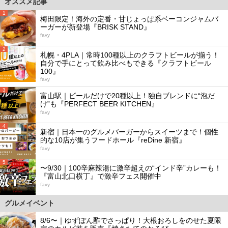
オススメ記事
1
梅田限定！海外の定番・甘じょっぱ系ベーコンジャムバ
ーガーが新登場『BRISK STAND』
favy
2
札幌・4PLA｜常時100種以上のクラフトビールが揃う！
自分で手にとって飲み比べもできる『クラフトビール
100』
favy
3
富山駅｜ビールだけで20種以上！独自ブレンドに“泡だ
け”も『PERFECT BEER KITCHEN』
favy
4
新宿｜日本一のグルメバーガーからスイーツまで！個性
的な10店が集うフードホール『reDine 新宿』
favy
5
〜9/30｜100辛麻辣湯に激辛超えの“インド辛”カレーも！
『富山北口横丁』で激辛フェス開催中
favy
グルメイベント
8/6〜｜ゆずぽん酢でさっぱり！大根おろしをのせた夏限