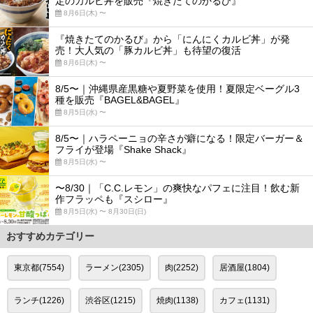
定のカルビ丼を販売『焼きたてのかるび』
8月6日(木) 〜
『焼きたてのかるび』から「にんにくカルビ丼」が発
売！大人気の「豚カルビ丼」も待望の復活
8月6日(木) 〜
8/5〜｜沖縄県産黒糖や夏野菜を使用！夏限定ベーグル3
種を販売『BAGEL&BAGEL』
8月5日(水) 〜
8/5〜｜ハラペーニョの辛さが癖になる！限定バーガー＆
フライが登場『Shake Shack』
8月5日(水) 〜
〜8/30｜「C.C.レモン」の爽快なパフェに注目！飲む新
作フラッペも『スシロー』
8月5日(水) 〜 8月30日(日)
おすすめカテゴリー
東京都(7554)
ラーメン(2305)
肉(2252)
居酒屋(1804)
ランチ(1226)
渋谷区(1215)
焼肉(1138)
カフェ(1131)