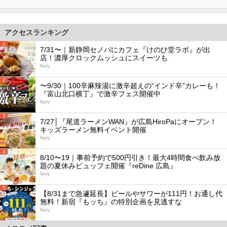
アクセスランキング
1
7/31〜｜新静岡セノバにカフェ『けのひ堂ラボ』が出
店！濃厚クロックムッシュにスイーツも
favy
2
〜9/30｜100辛麻辣湯に激辛超えの“インド辛”カレーも！
『富山北口横丁』で激辛フェス開催中
favy
3
7/27│『尾道ラーメンWAN』が広島HiroPaにオープン！
キッズラーメン無料イベント開催
favy
4
8/10〜19｜事前予約で500円引き！最大4時間食べ飲み放
題の夏休みビュッフェ開催『reDine 広島』
favy
5
【8/31まで急遽延長】ビールやサワーが111円！お通し代
無料！新宿『もッち』の特別企画を見逃すな
favy