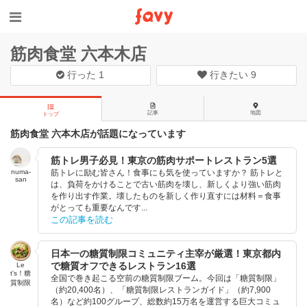
筋肉食堂 六本木店
行った
1
行きたい
9
記事
地図
トップ
筋肉食堂 六本木店が話題になっています
筋トレ男子必見！東京の筋肉サポートレストラン5選
numa-
筋トレに励む皆さん！食事にも気を使っていますか？ 筋トレと
san
は、負荷をかけることで古い筋肉を壊し、新しくより強い筋肉
を作り出す作業。壊したものを新しく作り直すには材料＝食事
がとっても重要なんです...
この記事を読む
日本一の糖質制限コミュニティ主宰が厳選！東京都内
で糖質オフできるレストラン16選
Le
t's！糖
全国で巻き起こる空前の糖質制限ブーム。今回は「糖質制限」
質制限
（約20,400名）、「糖質制限レストランガイド」（約7,900
名）など約100グループ、総数約15万名を運営する巨大コミュ