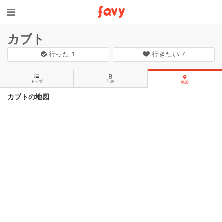
カブト
行った
1
行きたい
7
トップ
記事
地図
カブトの地図