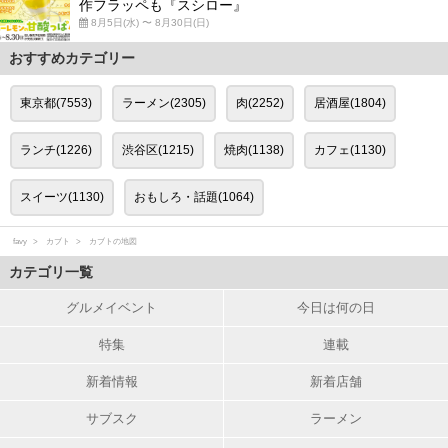
作フラッペも『スシロー』
8月5日(水) 〜 8月30日(日)
おすすめカテゴリー
東京都(7553)
ラーメン(2305)
肉(2252)
居酒屋(1804)
ランチ(1226)
渋谷区(1215)
焼肉(1138)
カフェ(1130)
スイーツ(1130)
おもしろ・話題(1064)
favy
カブト
カブトの地図
カテゴリ一覧
グルメイベント
今日は何の日
特集
連載
新着情報
新着店舗
サブスク
ラーメン