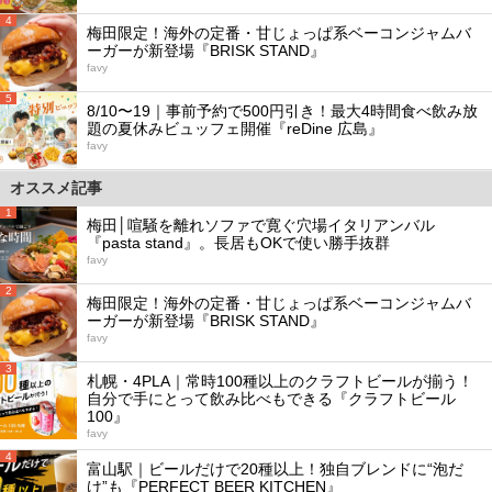
4
梅田限定！海外の定番・甘じょっぱ系ベーコンジャムバ
ーガーが新登場『BRISK STAND』
favy
5
8/10〜19｜事前予約で500円引き！最大4時間食べ飲み放
題の夏休みビュッフェ開催『reDine 広島』
favy
オススメ記事
1
梅田│喧騒を離れソファで寛ぐ穴場イタリアンバル
『pasta stand』。長居もOKで使い勝手抜群
favy
2
梅田限定！海外の定番・甘じょっぱ系ベーコンジャムバ
ーガーが新登場『BRISK STAND』
favy
3
札幌・4PLA｜常時100種以上のクラフトビールが揃う！
自分で手にとって飲み比べもできる『クラフトビール
100』
favy
4
富山駅｜ビールだけで20種以上！独自ブレンドに“泡だ
け”も『PERFECT BEER KITCHEN』