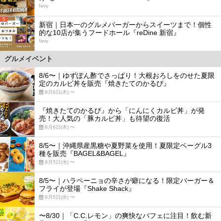
favy
5
新宿｜日本一のグルメバーガーからスイーツまで！個性
的な10店が集うフードホール『reDine 新宿』
favy
グルメイベント
8/6〜｜ゆずぽん酢でさっぱり！大根おろしをのせた夏限
定のカルビ丼を販売『焼きたてのかるび』
8月6日(木) 〜
『焼きたてのかるび』から「にんにくカルビ丼」が発
売！大人気の「豚カルビ丼」も待望の復活
8月6日(木) 〜
8/5〜｜沖縄県産黒糖や夏野菜を使用！夏限定ベーグル3
種を販売『BAGEL&BAGEL』
8月5日(水) 〜
8/5〜｜ハラペーニョの辛さが癖になる！限定バーガー＆
フライが登場『Shake Shack』
8月5日(水) 〜
〜8/30｜「C.C.レモン」の爽快なパフェに注目！飲む新