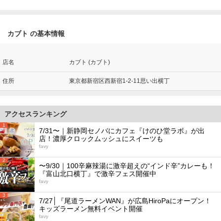
カブト の基本情報
店名
カブト (カブト)
住所
東京都新宿区西新宿1-2-11思い出横丁
アクセスランキング
1
7/31〜｜新静岡セノバにカフェ『けのひ堂ラボ』が出
店！濃厚クロックムッシュにスイーツも
favy
2
〜9/30｜100辛麻辣湯に激辛超えの“インド辛”カレーも！
『富山北口横丁』で激辛フェス開催中
favy
3
7/27│『尾道ラーメンWAN』が広島HiroPaにオープン！
キッズラーメン無料イベント開催
favy