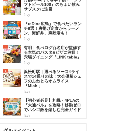
フトビール100』のちょい飲み
サブスクに注目
favy
2
『reDine広島』で食べたいラン
チ8選！唐揚げ定食からラーメ
ン、海鮮丼、麻辣湯も！
favy
3
有明｜食べログ百名店が監修す
る本気のパスタ&ピザに注目！
穴場ダイニング『LINK table』
favy
4
浜松町駅｜選べるソース×ライ
スで14通りの味！大会優勝シェ
フのふわとろオムライス
『Michi』
favy
5
【初心者必見】札幌・4PLAの
『大通バル』を攻略！移動ゼロ
でハシゴ飯を楽しむ完全ガイド
favy
グルメイベント