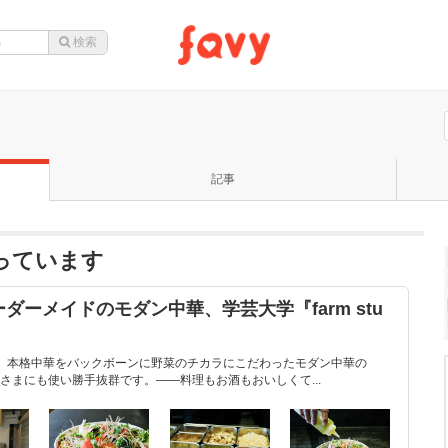
記事
になっています
ーメイドのモダン中華、学芸大学『farm stu
#203』は、本格中華をバックボーンに野菜のチカラにこだわったモダン中華の
さまにも使い勝手抜群です。——料理もお酒もおいしくて...