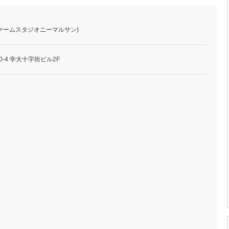
03 (ファームスタジオニーマルサン)
0-4 学大十字街ビル2F