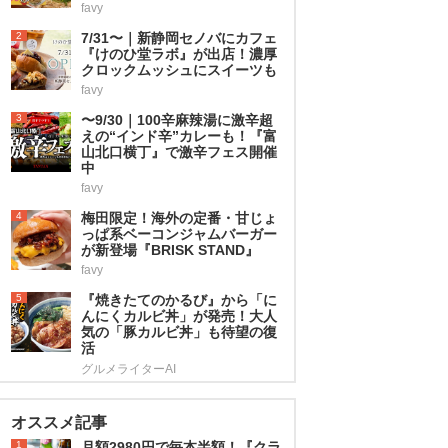
favy
2
7/31〜｜新静岡セノバにカフェ
『けのひ堂ラボ』が出店！濃厚
クロックムッシュにスイーツも
favy
3
〜9/30｜100辛麻辣湯に激辛超
えの“インド辛”カレーも！『富
山北口横丁』で激辛フェス開催
中
favy
4
梅田限定！海外の定番・甘じょ
っぱ系ベーコンジャムバーガー
が新登場『BRISK STAND』
favy
5
『焼きたてのかるび』から「に
んにくカルビ丼」が発売！大人
気の「豚カルビ丼」も待望の復
活
グルメライターAI
オススメ記事
1
月額2980円で毎本半額！『クラ