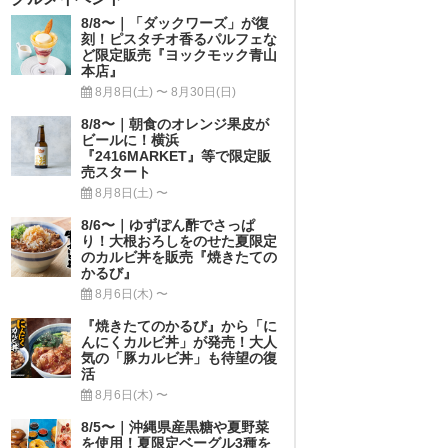
8/8〜｜「ダックワーズ」が復
刻！ピスタチオ香るパルフェな
ど限定販売『ヨックモック青山
本店』
8月8日(土) 〜 8月30日(日)
8/8〜｜朝食のオレンジ果皮が
ビールに！横浜
『2416MARKET』等で限定販
売スタート
8月8日(土) 〜
8/6〜｜ゆずぽん酢でさっぱ
り！大根おろしをのせた夏限定
のカルビ丼を販売『焼きたての
かるび』
8月6日(木) 〜
『焼きたてのかるび』から「に
んにくカルビ丼」が発売！大人
気の「豚カルビ丼」も待望の復
活
8月6日(木) 〜
8/5〜｜沖縄県産黒糖や夏野菜
を使用！夏限定ベーグル3種を