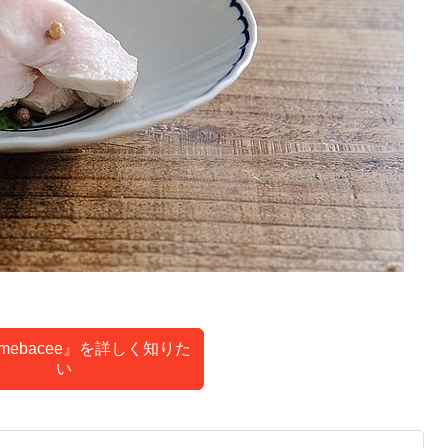
）
mebacee』を詳しく知りた
い