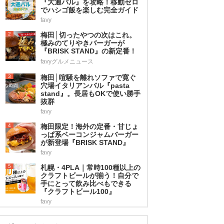
『大通バル』を攻略！移動ゼロ
でハシゴ飯を楽しむ完全ガイド
favy
2
梅田│切ったやつの次はこれ。
極みのてりやきバーガーが
『BRISK STAND』の新定番！
favyグルメニュース
3
梅田│喧騒を離れソファで寛ぐ
穴場イタリアンバル『pasta
stand』。長居もOKで使い勝手
抜群
favy
4
梅田限定！海外の定番・甘じょ
っぱ系ベーコンジャムバーガー
が新登場『BRISK STAND』
favy
5
札幌・4PLA｜常時100種以上の
クラフトビールが揃う！自分で
手にとって飲み比べもできる
『クラフトビール100』
favy