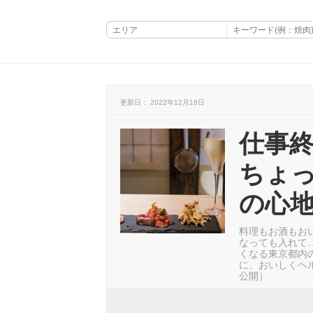
更新日： 2022年12月18日
仕事
ちょ
の心地
料理もお酒もお
なっても入れて
くなる東京都内
に、おいしくヘル
公開）