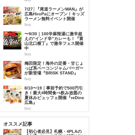
2
7/27│『尾道ラーメンWAN』が
広島HiroPaにオープン！キッズ
ラーメン無料イベント開催
favy
3
〜9/30｜100辛麻辣湯に激辛超
えの“インド辛”カレーも！『富
山北口横丁』で激辛フェス開催
中
favy
4
梅田限定！海外の定番・甘じょ
っぱ系ベーコンジャムバーガー
が新登場『BRISK STAND』
favy
5
8/10〜19｜事前予約で500円引
き！最大4時間食べ飲み放題の
夏休みビュッフェ開催『reDine
広島』
favy
オススメ記事
1
【初心者必見】札幌・4PLAの