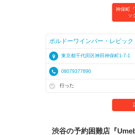
神保町『
ッ
ボルドーワインバー・レピック
東京都千代田区神田神保町1-7-1
08079377890
行った
渋谷の予約困難店『Ume