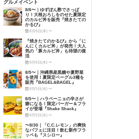
グルメイベント
8/6〜｜ゆずぽん酢でさっぱ
り！大根おろしをのせた夏限定
のカルビ丼を販売『焼きたての
かるび』
8月6日(木) 〜
『焼きたてのかるび』から「に
んにくカルビ丼」が発売！大人
気の「豚カルビ丼」も待望の復
活
8月6日(木) 〜
8/5〜｜沖縄県産黒糖や夏野菜
を使用！夏限定ベーグル3種を
販売『BAGEL&BAGEL』
8月5日(水) 〜
8/5〜｜ハラペーニョの辛さが
癖になる！限定バーガー＆フラ
イが登場『Shake Shack』
8月5日(水) 〜
〜8/30｜「C.C.レモン」の爽快
なパフェに注目！飲む新作フラ
ッペも『スシロー』