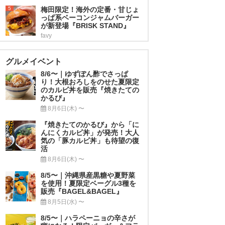
5
梅田限定！海外の定番・甘じょ
っぱ系ベーコンジャムバーガー
が新登場『BRISK STAND』
favy
グルメイベント
8/6〜｜ゆずぽん酢でさっぱ
り！大根おろしをのせた夏限定
のカルビ丼を販売『焼きたての
かるび』
8月6日(木) 〜
『焼きたてのかるび』から「に
んにくカルビ丼」が発売！大人
気の「豚カルビ丼」も待望の復
活
8月6日(木) 〜
8/5〜｜沖縄県産黒糖や夏野菜
を使用！夏限定ベーグル3種を
販売『BAGEL&BAGEL』
8月5日(水) 〜
8/5〜｜ハラペーニョの辛さが