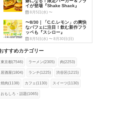
癖になる！限定バーガー＆フラ
イが登場『Shake Shack』
8月5日(水) 〜
〜8/30｜「C.C.レモン」の爽快
なパフェに注目！飲む新作フラ
ッペも『スシロー』
8月5日(水) 〜 8月30日(日)
おすすめカテゴリー
東京都(7546)
ラーメン(2305)
肉(2253)
居酒屋(1804)
ランチ(1225)
渋谷区(1215)
焼肉(1138)
カフェ(1130)
スイーツ(1130)
おもしろ・話題(1065)