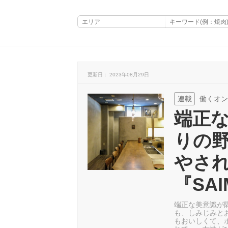
更新日： 2023年08月29日
連載
働くオン
端正
りの
やさ
『SA
端正な美意識が
も、しみじみと
もおいしくて、