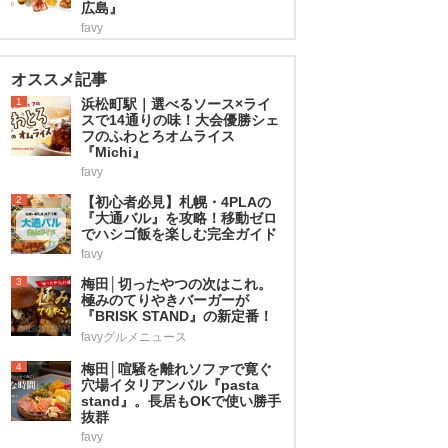
広島』
favy
オススメ記事
1
浜松町駅｜選べるソース×ライ
スで14通りの味！大会優勝シェ
フのふわとろオムライス
『Michi』
favy
2
【初心者必見】札幌・4PLAの
『大通バル』を攻略！移動ゼロ
でハシゴ飯を楽しむ完全ガイド
favy
3
梅田│切ったやつの次はこれ。
極みのてりやきバーガーが
『BRISK STAND』の新定番！
favyグルメニュース
4
梅田│喧騒を離れソファで寛ぐ
穴場イタリアンバル『pasta
stand』。長居もOKで使い勝手
抜群
favy