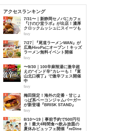
アクセスランキング
1
7/31〜｜新静岡セノバにカフェ
『けのひ堂ラボ』が出店！濃厚
クロックムッシュにスイーツも
favy
2
7/27│『尾道ラーメンWAN』が
広島HiroPaにオープン！キッズ
ラーメン無料イベント開催
favy
3
〜9/30｜100辛麻辣湯に激辛超
えの“インド辛”カレーも！『富
山北口横丁』で激辛フェス開催
中
favy
4
梅田限定！海外の定番・甘じょ
っぱ系ベーコンジャムバーガー
が新登場『BRISK STAND』
favy
5
8/10〜19｜事前予約で500円引
き！最大4時間食べ飲み放題の
夏休みビュッフェ開催『reDine