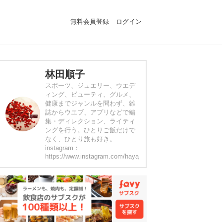
無料会員登録
ログイン
林田順子
スポーツ、ジュエリー、ウエデ
ィング、ビューティ、グルメ、
健康までジャンルを問わず、雑
誌からウエブ、アプリなどで編
集・ディレクション、ライティ
ングを行う。ひとりご飯だけで
なく、ひとり旅も好き。
instagram：
https://www.instagram.com/hayajun0126