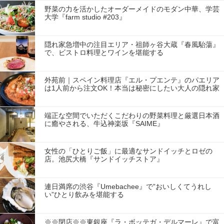
野菜の力を活かしたオーダーメイドのモダン中華、学芸
大学『farm studio #203』
隠れ家急増中の注目エリア・祖師ヶ谷大蔵『春風駘蕩』
で、ビストロ料理とワインを堪能する
外苑前｜スペイン料理店『エル・プエンテ』のパエリア
は1人前から注文OK！本当は秘密にしたい大人の隠れ家
端正な空間でいただくこだわりの野菜料理と厳選日本酒
に癒やされる、牛込神楽坂『SAIME』
女性の「ひとりご飯」に最適なサンドイッチとロゼの
店。池尻大橋『サンドイッチストア』
連日満席の渋谷『Umebachee』で”おいしくてうれし
い”ひとり飲みを堪能する
※※閉店※※東銀座『ラ・ボッテガ・デルマーレ』で富