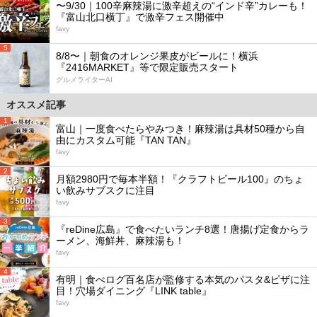
〜9/30｜100辛麻辣湯に激辛超えの“インド辛”カレーも！
『富山北口横丁』で激辛フェス開催中
favy
5
8/8〜｜朝食のオレンジ果皮がビールに！横浜
『2416MARKET』等で限定販売スタート
グルメライターAI
オススメ記事
1
富山｜一度食べたらやみつき！麻辣湯は具材50種から自
由にカスタム可能『TAN TAN』
favy
2
月額2980円で毎本半額！『クラフトビール100』のちょ
い飲みサブスクに注目
favy
3
『reDine広島』で食べたいランチ8選！唐揚げ定食からラ
ーメン、海鮮丼、麻辣湯も！
favy
4
有明｜食べログ百名店が監修する本気のパスタ&ピザに注
目！穴場ダイニング『LINK table』
favy