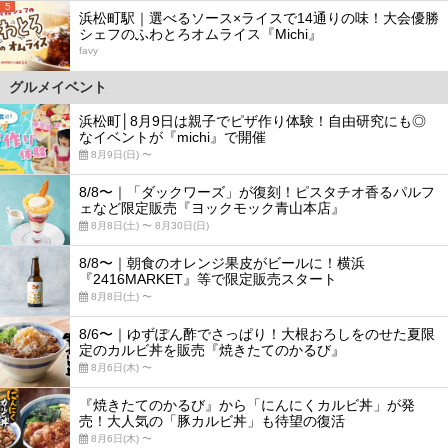
5
浜松町駅｜選べるソース×ライスで14通りの味！大会優勝
シェフのふわとろオムライス『Michi』
favy
グルメイベント
浜松町│8月9日は親子でピザ作り体験！自由研究にも◎
なイベントが『michi』で開催
8月9日(日) 〜
8/8〜｜「ダックワーズ」が復刻！ピスタチオ香るパルフ
ェなど限定販売『ヨックモック青山本店』
8月8日(土) 〜 8月30日(日)
8/8〜｜朝食のオレンジ果皮がビールに！横浜
『2416MARKET』等で限定販売スタート
8月8日(土) 〜
8/6〜｜ゆずぽん酢でさっぱり！大根おろしをのせた夏限
定のカルビ丼を販売『焼きたてのかるび』
8月6日(木) 〜
『焼きたてのかるび』から「にんにくカルビ丼」が発
売！大人気の「豚カルビ丼」も待望の復活
8月6日(木) 〜