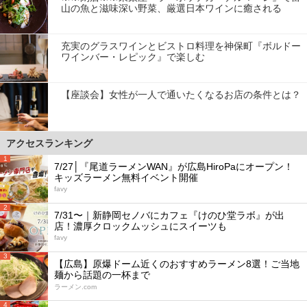
山の魚と滋味深い野菜、厳選日本ワインに癒される
充実のグラスワインとビストロ料理を神保町『ボルドー
ワインバー・レピック』で楽しむ
【座談会】女性が一人で通いたくなるお店の条件とは？
アクセスランキング
1
7/27│『尾道ラーメンWAN』が広島HiroPaにオープン！
キッズラーメン無料イベント開催
favy
2
7/31〜｜新静岡セノバにカフェ『けのひ堂ラボ』が出
店！濃厚クロックムッシュにスイーツも
favy
3
【広島】原爆ドーム近くのおすすめラーメン8選！ご当地
麺から話題の一杯まで
ラーメン.com
4