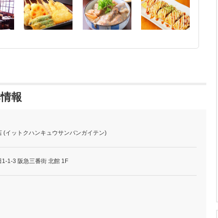
本情報
 (イットクハンキュウサンバンガイテン)
1-3 阪急三番街 北館 1F