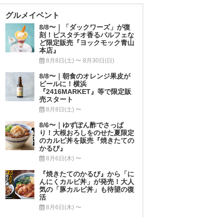
グルメイベント
8/8〜｜「ダックワーズ」が復
刻！ピスタチオ香るパルフェな
ど限定販売『ヨックモック青山
本店』
8月8日(土) 〜 8月30日(日)
8/8〜｜朝食のオレンジ果皮が
ビールに！横浜
『2416MARKET』等で限定販
売スタート
8月8日(土) 〜
8/6〜｜ゆずぽん酢でさっぱ
り！大根おろしをのせた夏限定
のカルビ丼を販売『焼きたての
かるび』
8月6日(木) 〜
『焼きたてのかるび』から「に
んにくカルビ丼」が発売！大人
気の「豚カルビ丼」も待望の復
活
8月6日(木) 〜