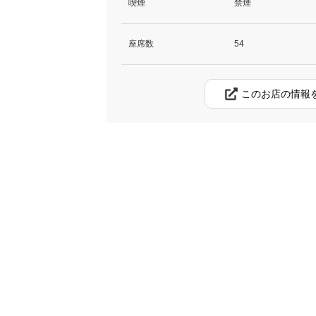
喫煙
禁煙
座席数
54
このお店の情報