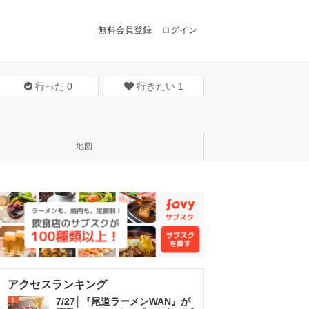
無料会員登録
ログイン
行った
0
行きたい
1
地図
アクセスランキング
1
7/27│『尾道ラーメンWAN』が