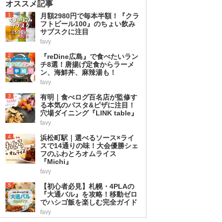
オススメ記事
1
月額2980円で毎本半額！『クラ
フトビール100』のちょい飲み
サブスクに注目
favy
2
『reDine広島』で食べたいラン
チ8選！唐揚げ定食からラーメ
ン、海鮮丼、麻辣湯も！
favy
3
有明｜食べログ百名店が監修す
る本気のパスタ&ピザに注目！
穴場ダイニング『LINK table』
favy
4
浜松町駅｜選べるソース×ライ
スで14通りの味！大会優勝シェ
フのふわとろオムライス
『Michi』
favy
5
【初心者必見】札幌・4PLAの
『大通バル』を攻略！移動ゼロ
でハシゴ飯を楽しむ完全ガイド
favy