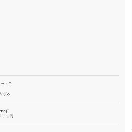
・土・日
に準ずる
,999円
3,999円