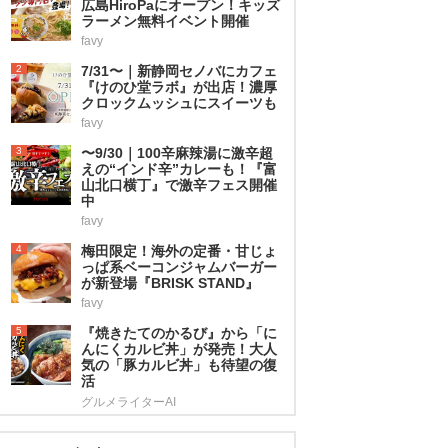
広島HiroPaにオープン！キッズ
ラーメン無料イベント開催
favy
2
7/31〜｜新静岡セノバにカフェ
『けのひ堂ラボ』が出店！濃厚
クロックムッシュにスイーツも
favy
3
〜9/30｜100辛麻辣湯に激辛超
えの“インド辛”カレーも！『富
山北口横丁』で激辛フェス開催
中
favy
4
梅田限定！海外の定番・甘じょ
っぱ系ベーコンジャムバーガー
が新登場『BRISK STAND』
favy
5
『焼きたてのかるび』から「に
んにくカルビ丼」が発売！大人
気の「豚カルビ丼」も待望の復
活
グルメライターAI