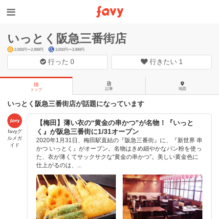
いっとく阪急三番街店
2,000円〜2,999円
3,000円〜3,999円
行った
0
行きたい
1
記事
地図
トップ
いっとく阪急三番街店が話題になっています
【梅田】薄い衣の“黄金の串かつ”が名物！『いっと
く』が阪急三番街に1/31オープン
favyグ
ルメガ
2020年1月31日、梅田駅直結の『阪急三番街』に、『新世界 串
イド
かつ いっとく』がオープン。名物はきめ細やかなパン粉を使っ
た、衣が薄くてサックサクな“黄金の串かつ”。美しい黄金色に
仕上がるのは、...