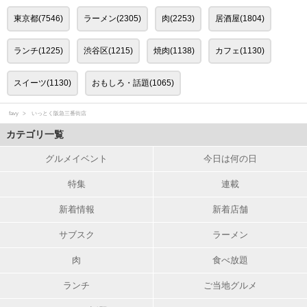
東京都(7546)
ラーメン(2305)
肉(2253)
居酒屋(1804)
ランチ(1225)
渋谷区(1215)
焼肉(1138)
カフェ(1130)
スイーツ(1130)
おもしろ・話題(1065)
favy
いっとく阪急三番街店
カテゴリ一覧
グルメイベント
今日は何の日
特集
連載
新着情報
新着店舗
サブスク
ラーメン
肉
食べ放題
ランチ
ご当地グルメ