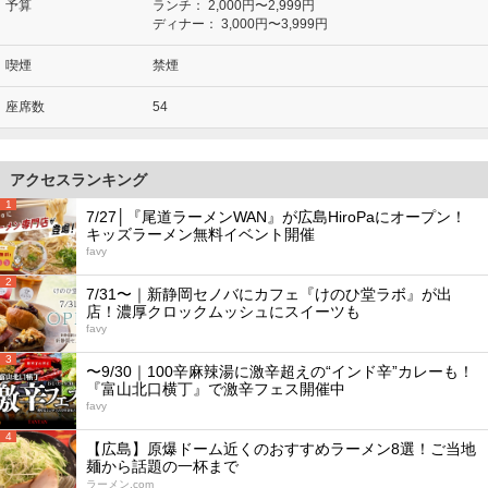
予算
ランチ：
2,000円〜2,999円
ディナー：
3,000円〜3,999円
喫煙
禁煙
座席数
54
アクセスランキング
1
7/27│『尾道ラーメンWAN』が広島HiroPaにオープン！
キッズラーメン無料イベント開催
favy
2
7/31〜｜新静岡セノバにカフェ『けのひ堂ラボ』が出
店！濃厚クロックムッシュにスイーツも
favy
3
〜9/30｜100辛麻辣湯に激辛超えの“インド辛”カレーも！
『富山北口横丁』で激辛フェス開催中
favy
4
【広島】原爆ドーム近くのおすすめラーメン8選！ご当地
麺から話題の一杯まで
ラーメン.com