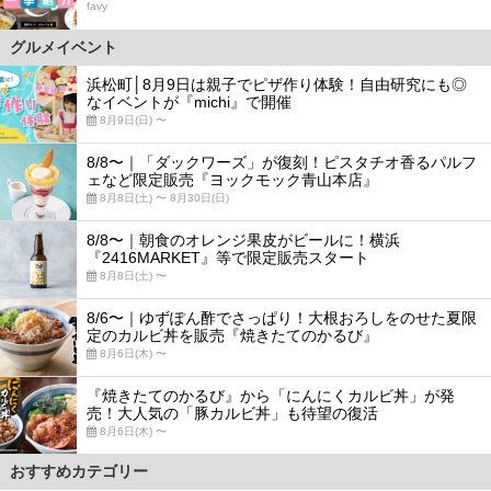
favy
グルメイベント
浜松町│8月9日は親子でピザ作り体験！自由研究にも◎
なイベントが『michi』で開催
8月9日(日) 〜
8/8〜｜「ダックワーズ」が復刻！ピスタチオ香るパルフ
ェなど限定販売『ヨックモック青山本店』
8月8日(土) 〜 8月30日(日)
8/8〜｜朝食のオレンジ果皮がビールに！横浜
『2416MARKET』等で限定販売スタート
8月8日(土) 〜
8/6〜｜ゆずぽん酢でさっぱり！大根おろしをのせた夏限
定のカルビ丼を販売『焼きたてのかるび』
8月6日(木) 〜
『焼きたてのかるび』から「にんにくカルビ丼」が発
売！大人気の「豚カルビ丼」も待望の復活
8月6日(木) 〜
おすすめカテゴリー