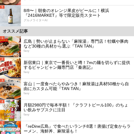
5
8/8〜｜朝食のオレンジ果皮がビールに！横浜
『2416MARKET』等で限定販売スタート
グルメライターAI
オススメ記事
1
広島｜勢いが止まらない「麻辣湯」専門店！牡蠣や豚肉
など30種の具材から選ぶ『TAN TAN』
favy
2
新宿東口｜東京で一番長いと噂！7mの麺を切らずに提供
するビャンビャン麺専門店『秦唐記』
favy
3
富山｜一度食べたらやみつき！麻辣湯は具材50種から自
由にカスタム可能『TAN TAN』
favy
4
月額2980円で毎本半額！『クラフトビール100』のちょ
い飲みサブスクに注目
favy
5
『reDine広島』で食べたいランチ8選！唐揚げ定食からラ
ーメン、海鮮丼、麻辣湯も！