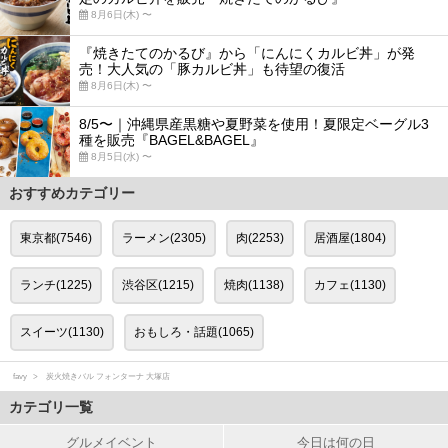
8月6日(木) 〜
『焼きたてのかるび』から「にんにくカルビ丼」が発
売！大人気の「豚カルビ丼」も待望の復活
8月6日(木) 〜
8/5〜｜沖縄県産黒糖や夏野菜を使用！夏限定ベーグル3
種を販売『BAGEL&BAGEL』
8月5日(水) 〜
おすすめカテゴリー
東京都(7546)
ラーメン(2305)
肉(2253)
居酒屋(1804)
ランチ(1225)
渋谷区(1215)
焼肉(1138)
カフェ(1130)
スイーツ(1130)
おもしろ・話題(1065)
favy
炭火焼きバル フォンターナ 大塚店
カテゴリ一覧
グルメイベント
今日は何の日