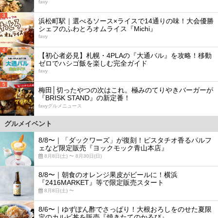
favy
3
浜松町駅｜選べるソース×ライスで14通りの味！大会優勝
シェフのふわとろオムライス『Michi』
favy
4
【初心者必見】札幌・4PLAの『大通バル』を攻略！移動
ゼロでハシゴ飯を楽しむ完全ガイド
favy
5
梅田│切ったやつの次はこれ。極みのてりやきバーガーが
『BRISK STAND』の新定番！
favyグルメニュース
グルメイベント
8/8〜｜「ダックワーズ」が復刻！ピスタチオ香るパルフ
ェなど限定販売『ヨックモック青山本店』
8月8日(土) 〜 8月30日(日)
8/8〜｜朝食のオレンジ果皮がビールに！横浜
『2416MARKET』等で限定販売スタート
8月8日(土) 〜
8/6〜｜ゆずぽん酢でさっぱり！大根おろしをのせた夏限
定のカルビ丼を販売『焼きたてのかるび』