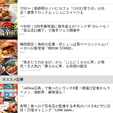
2
7/31〜｜新静岡セノバにカフェ『けのひ堂ラボ』が出
店！濃厚クロックムッシュにスイーツも
favy
3
〜9/30｜100辛麻辣湯に激辛超えの“インド辛”カレーも！
『富山北口横丁』で激辛フェス開催中
favy
4
梅田限定！海外の定番・甘じょっぱ系ベーコンジャムバ
ーガーが新登場『BRISK STAND』
favy
5
『焼きたてのかるび』から「にんにくカルビ丼」が発
売！大人気の「豚カルビ丼」も待望の復活
グルメライターAI
オススメ記事
1
『reDine広島』で食べたいランチ8選！唐揚げ定食からラ
ーメン、海鮮丼、麻辣湯も！
favy
2
有明｜食べログ百名店が監修する本気のパスタ&ピザに注
目！穴場ダイニング『LINK table』