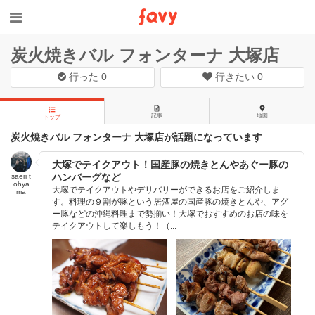
炭火焼きバル フォンターナ 大塚店
行った
0
行きたい
0
記事
地図
トップ
炭火焼きバル フォンターナ 大塚店が話題になっています
大塚でテイクアウト！国産豚の焼きとんやあぐー豚の
ハンバーグなど
saeri t
ohya
大塚でテイクアウトやデリバリーができるお店をご紹介しま
ma
す。料理の９割が豚という居酒屋の国産豚の焼きとんや、アグ
ー豚などの沖縄料理まで勢揃い！大塚でおすすめのお店の味を
テイクアウトして楽しもう！（...