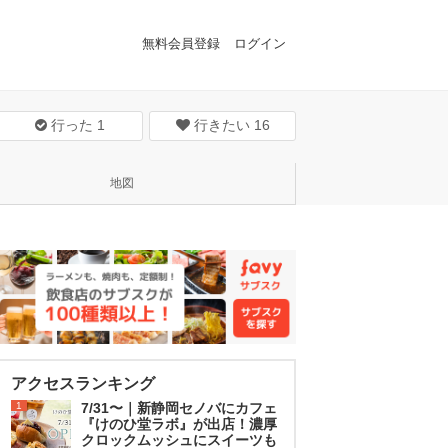
無料会員登録
ログイン
行った
1
行きたい
16
地図
アクセスランキング
1
7/31〜｜新静岡セノバにカフェ
『けのひ堂ラボ』が出店！濃厚
クロックムッシュにスイーツも