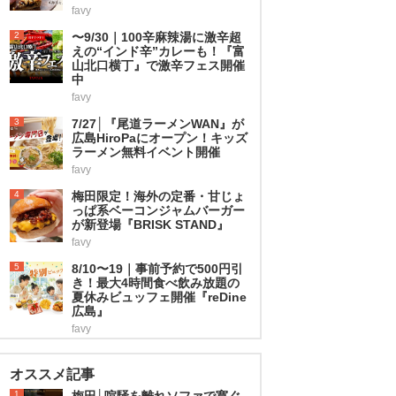
favy
2
〜9/30｜100辛麻辣湯に激辛超
えの“インド辛”カレーも！『富
山北口横丁』で激辛フェス開催
中
favy
3
7/27│『尾道ラーメンWAN』が
広島HiroPaにオープン！キッズ
ラーメン無料イベント開催
favy
4
梅田限定！海外の定番・甘じょ
っぱ系ベーコンジャムバーガー
が新登場『BRISK STAND』
favy
5
8/10〜19｜事前予約で500円引
き！最大4時間食べ飲み放題の
夏休みビュッフェ開催『reDine
広島』
favy
オススメ記事
1
梅田│喧騒を離れソファで寛ぐ