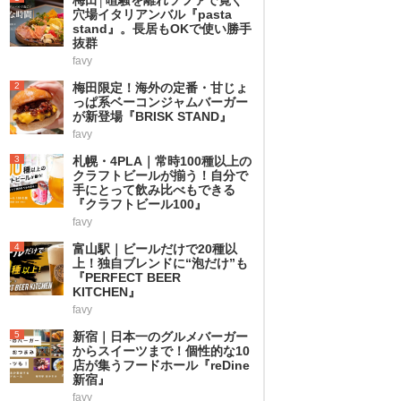
穴場イタリアンバル『pasta
stand』。長居もOKで使い勝手
抜群
favy
2
梅田限定！海外の定番・甘じょ
っぱ系ベーコンジャムバーガー
が新登場『BRISK STAND』
favy
3
札幌・4PLA｜常時100種以上の
クラフトビールが揃う！自分で
手にとって飲み比べもできる
『クラフトビール100』
favy
4
富山駅｜ビールだけで20種以
上！独自ブレンドに“泡だけ”も
『PERFECT BEER
KITCHEN』
favy
5
新宿｜日本一のグルメバーガー
からスイーツまで！個性的な10
店が集うフードホール『reDine
新宿』
favy