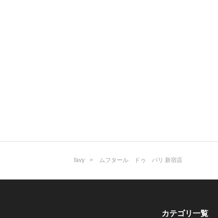
favy
ムフタール ドゥ パリ 新宿店
カテゴリ一覧