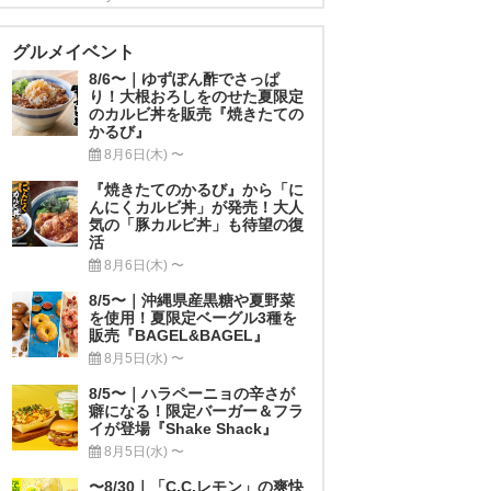
グルメイベント
8/6〜｜ゆずぽん酢でさっぱ
り！大根おろしをのせた夏限定
のカルビ丼を販売『焼きたての
かるび』
8月6日(木) 〜
『焼きたてのかるび』から「に
んにくカルビ丼」が発売！大人
気の「豚カルビ丼」も待望の復
活
8月6日(木) 〜
8/5〜｜沖縄県産黒糖や夏野菜
を使用！夏限定ベーグル3種を
販売『BAGEL&BAGEL』
8月5日(水) 〜
8/5〜｜ハラペーニョの辛さが
癖になる！限定バーガー＆フラ
イが登場『Shake Shack』
8月5日(水) 〜
〜8/30｜「C.C.レモン」の爽快