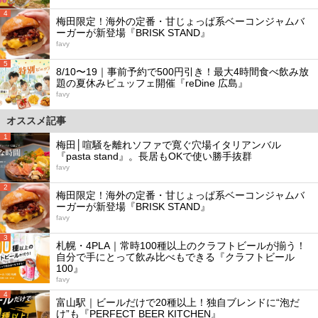
4
梅田限定！海外の定番・甘じょっぱ系ベーコンジャムバ
ーガーが新登場『BRISK STAND』
favy
5
8/10〜19｜事前予約で500円引き！最大4時間食べ飲み放
題の夏休みビュッフェ開催『reDine 広島』
favy
オススメ記事
1
梅田│喧騒を離れソファで寛ぐ穴場イタリアンバル
『pasta stand』。長居もOKで使い勝手抜群
favy
2
梅田限定！海外の定番・甘じょっぱ系ベーコンジャムバ
ーガーが新登場『BRISK STAND』
favy
3
札幌・4PLA｜常時100種以上のクラフトビールが揃う！
自分で手にとって飲み比べもできる『クラフトビール
100』
favy
4
富山駅｜ビールだけで20種以上！独自ブレンドに“泡だ
け”も『PERFECT BEER KITCHEN』