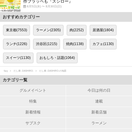
作フラッペも『スシロー』
8月5日(水) 〜 8月30日(日)
おすすめカテゴリー
東京都(7553)
ラーメン(2305)
肉(2252)
居酒屋(1804)
ランチ(1226)
渋谷区(1215)
焼肉(1138)
カフェ(1130)
スイーツ(1130)
おもしろ・話題(1064)
favy
だし廊 -DASHIRO-
だし廊 -DASHIRO-の地図
カテゴリ一覧
グルメイベント
今日は何の日
特集
連載
新着情報
新着店舗
サブスク
ラーメン