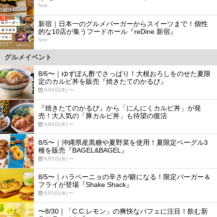
favy
5
新宿｜日本一のグルメバーガーからスイーツまで！個性
的な10店が集うフードホール『reDine 新宿』
favy
グルメイベント
8/6〜｜ゆずぽん酢でさっぱり！大根おろしをのせた夏限
定のカルビ丼を販売『焼きたてのかるび』
8月6日(木) 〜
『焼きたてのかるび』から「にんにくカルビ丼」が発
売！大人気の「豚カルビ丼」も待望の復活
8月6日(木) 〜
8/5〜｜沖縄県産黒糖や夏野菜を使用！夏限定ベーグル3
種を販売『BAGEL&BAGEL』
8月5日(水) 〜
8/5〜｜ハラペーニョの辛さが癖になる！限定バーガー＆
フライが登場『Shake Shack』
8月5日(水) 〜
〜8/30｜「C.C.レモン」の爽快なパフェに注目！飲む新