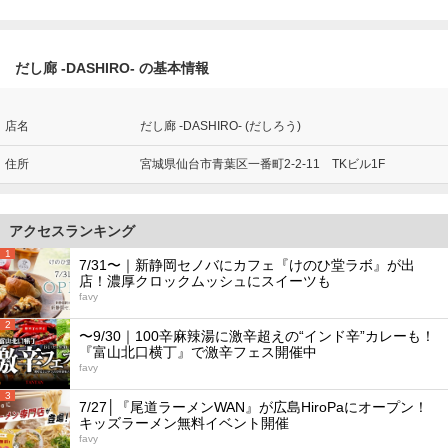
だし廊 -DASHIRO- の基本情報
店名
だし廊 -DASHIRO- (だしろう)
住所
宮城県仙台市青葉区一番町2-2-11 TKビル1F
アクセスランキング
1
7/31〜｜新静岡セノバにカフェ『けのひ堂ラボ』が出
店！濃厚クロックムッシュにスイーツも
favy
2
〜9/30｜100辛麻辣湯に激辛超えの“インド辛”カレーも！
『富山北口横丁』で激辛フェス開催中
favy
3
7/27│『尾道ラーメンWAN』が広島HiroPaにオープン！
キッズラーメン無料イベント開催
favy