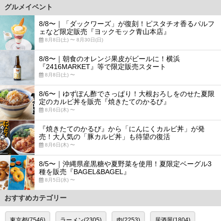
グルメイベント
8/8〜｜「ダックワーズ」が復刻！ピスタチオ香るパルフ
ェなど限定販売『ヨックモック青山本店』
8月8日(土) 〜 8月30日(日)
8/8〜｜朝食のオレンジ果皮がビールに！横浜
『2416MARKET』等で限定販売スタート
8月8日(土) 〜
8/6〜｜ゆずぽん酢でさっぱり！大根おろしをのせた夏限
定のカルビ丼を販売『焼きたてのかるび』
8月6日(木) 〜
『焼きたてのかるび』から「にんにくカルビ丼」が発
売！大人気の「豚カルビ丼」も待望の復活
8月6日(木) 〜
8/5〜｜沖縄県産黒糖や夏野菜を使用！夏限定ベーグル3
種を販売『BAGEL&BAGEL』
8月5日(水) 〜
おすすめカテゴリー
東京都(7546)
ラーメン(2305)
肉(2253)
居酒屋(1804)