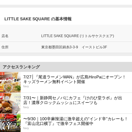
LITTLE SAKE SQUARE の基本情報
店名
LITTLE SAKE SQUARE (リトルサケスクエア)
住所
東京都墨田区錦糸3-3-9 イーストビル3F
アクセスランキング
1
7/27│『尾道ラーメンWAN』が広島HiroPaにオープン！
キッズラーメン無料イベント開催
favy
2
7/31〜｜新静岡セノバにカフェ『けのひ堂ラボ』が出
店！濃厚クロックムッシュにスイーツも
favy
3
〜9/30｜100辛麻辣湯に激辛超えの“インド辛”カレーも！
『富山北口横丁』で激辛フェス開催中
favy