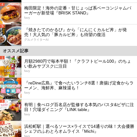
4
梅田限定！海外の定番・甘じょっぱ系ベーコンジャムバ
ーガーが新登場『BRISK STAND』
favy
5
『焼きたてのかるび』から「にんにくカルビ丼」が発
売！大人気の「豚カルビ丼」も待望の復活
グルメライターAI
オススメ記事
1
月額2980円で毎本半額！『クラフトビール100』のちょ
い飲みサブスクに注目
favy
2
『reDine広島』で食べたいランチ8選！唐揚げ定食からラ
ーメン、海鮮丼、麻辣湯も！
favy
3
有明｜食べログ百名店が監修する本気のパスタ&ピザに注
目！穴場ダイニング『LINK table』
favy
4
浜松町駅｜選べるソース×ライスで14通りの味！大会優勝
シェフのふわとろオムライス『Michi』
favy