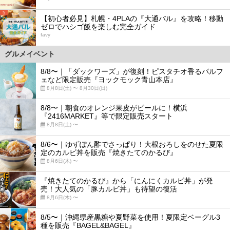
5
【初心者必見】札幌・4PLAの『大通バル』を攻略！移動
ゼロでハシゴ飯を楽しむ完全ガイド
favy
グルメイベント
8/8〜｜「ダックワーズ」が復刻！ピスタチオ香るパルフ
ェなど限定販売『ヨックモック青山本店』
8月8日(土) 〜 8月30日(日)
8/8〜｜朝食のオレンジ果皮がビールに！横浜
『2416MARKET』等で限定販売スタート
8月8日(土) 〜
8/6〜｜ゆずぽん酢でさっぱり！大根おろしをのせた夏限
定のカルビ丼を販売『焼きたてのかるび』
8月6日(木) 〜
『焼きたてのかるび』から「にんにくカルビ丼」が発
売！大人気の「豚カルビ丼」も待望の復活
8月6日(木) 〜
8/5〜｜沖縄県産黒糖や夏野菜を使用！夏限定ベーグル3
種を販売『BAGEL&BAGEL』