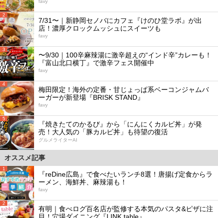
favy
2
7/31〜｜新静岡セノバにカフェ『けのひ堂ラボ』が出
店！濃厚クロックムッシュにスイーツも
favy
3
〜9/30｜100辛麻辣湯に激辛超えの“インド辛”カレーも！
『富山北口横丁』で激辛フェス開催中
favy
4
梅田限定！海外の定番・甘じょっぱ系ベーコンジャムバ
ーガーが新登場『BRISK STAND』
favy
5
『焼きたてのかるび』から「にんにくカルビ丼」が発
売！大人気の「豚カルビ丼」も待望の復活
グルメライターAI
オススメ記事
1
『reDine広島』で食べたいランチ8選！唐揚げ定食からラ
ーメン、海鮮丼、麻辣湯も！
favy
2
有明｜食べログ百名店が監修する本気のパスタ&ピザに注
目！穴場ダイニング『LINK table』