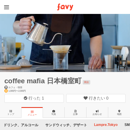
coffee mafia 日本橋室町
閉店
カフェ・喫茶
1,000円〜2,000円
行った
1
行きたい
0
トップ
写真
記事
お知らせ
地図
メニュー
Lampre.Tokyo
SM
ドリンク、アルコール
サンドウィッチ、デザート