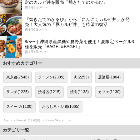
定のカルビ丼を販売『焼きたてのかるび』
8月6日(木) 〜
『焼きたてのかるび』から「にんにくカルビ丼」が発
売！大人気の「豚カルビ丼」も待望の復活
8月6日(木) 〜
8/5〜｜沖縄県産黒糖や夏野菜を使用！夏限定ベーグル3
種を販売『BAGEL&BAGEL』
8月5日(水) 〜
おすすめカテゴリー
東京都(7546)
ラーメン(2305)
肉(2253)
居酒屋(1804)
ランチ(1225)
渋谷区(1215)
焼肉(1138)
カフェ(1130)
スイーツ(1130)
おもしろ・話題(1065)
favy
coffee mafia 日本橋室町
Lampre.Tokyoメニュー
カテゴリ一覧