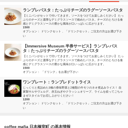
ランプレパスタ：たっぷりチーズのラグーソースパスタ
【ミニパンがセットで付いてきます。ソースをつけてお楽しみください】 たっ
ぷりのチーズと濃厚なデミグラスソースで絡めたパスタ。チーズのとろける食
感とデミグラスソースの豊かな風味が口いっぱいに広がります。
1500
オプション：
ドリンクセット
「ドリンクセット」ご注文の方はお選び下さ
い
【Immersive Museum 半券サービス】ランプレパス
タ：たっぷりチーズのラグーソースパスタ
【ミニパンがセットで付いてきます。ソースをつけてお楽しみください】 たっ
ぷりのチーズと濃厚なデミグラスソースで絡めたパスタ。チーズのとろける食
感とデミグラスソースの豊かな風味が口いっぱいに広がります。
1500
オプション：
「ドリンク」をお選び下さい
ワンプレート：ランプレドットライス
じっくりと煮詰めた3種の香味野菜と2種類の牛モツのネオ煮込みライス！ 自
家製サルサヴェルデ、赤玉ねぎやクラッシュオリーブ、ライムを絞ってごちゃ
まぜスタイルでお召し上がりください！
1200
オプション：
ドリンクセット
「ドリンクセット」ご注文の方はお選び下さ
い
coffee mafia 日本橋室町 の基本情報