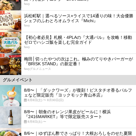
favy
3
浜松町駅｜選べるソース×ライスで14通りの味！大会優勝
シェフのふわとろオムライス『Michi』
favy
4
【初心者必見】札幌・4PLAの『大通バル』を攻略！移動
ゼロでハシゴ飯を楽しむ完全ガイド
favy
5
梅田│切ったやつの次はこれ。極みのてりやきバーガーが
『BRISK STAND』の新定番！
favyグルメニュース
グルメイベント
8/8〜｜「ダックワーズ」が復刻！ピスタチオ香るパルフ
ェなど限定販売『ヨックモック青山本店』
8月8日(土) 〜 8月30日(日)
8/8〜｜朝食のオレンジ果皮がビールに！横浜
『2416MARKET』等で限定販売スタート
8月8日(土) 〜
8/6〜｜ゆずぽん酢でさっぱり！大根おろしをのせた夏限