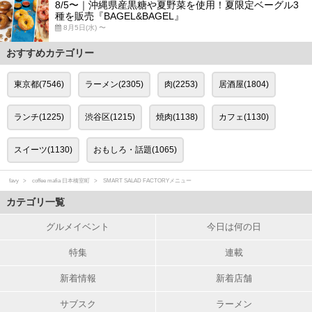
8/5〜｜沖縄県産黒糖や夏野菜を使用！夏限定ベーグル3
種を販売『BAGEL&BAGEL』
8月5日(水) 〜
おすすめカテゴリー
東京都(7546)
ラーメン(2305)
肉(2253)
居酒屋(1804)
ランチ(1225)
渋谷区(1215)
焼肉(1138)
カフェ(1130)
スイーツ(1130)
おもしろ・話題(1065)
favy
coffee mafia 日本橋室町
SMART SALAD FACTORYメニュー
カテゴリ一覧
グルメイベント
今日は何の日
特集
連載
新着情報
新着店舗
サブスク
ラーメン