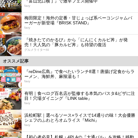
『富山北口横丁』で激辛フェス開催中
favy
4
梅田限定！海外の定番・甘じょっぱ系ベーコンジャムバ
ーガーが新登場『BRISK STAND』
favy
5
『焼きたてのかるび』から「にんにくカルビ丼」が発
売！大人気の「豚カルビ丼」も待望の復活
グルメライターAI
オススメ記事
1
『reDine広島』で食べたいランチ8選！唐揚げ定食からラ
ーメン、海鮮丼、麻辣湯も！
favy
2
有明｜食べログ百名店が監修する本気のパスタ&ピザに注
目！穴場ダイニング『LINK table』
favy
3
浜松町駅｜選べるソース×ライスで14通りの味！大会優勝
シェフのふわとろオムライス『Michi』
favy
4
【初心者必見】札幌・4PLAの『大通バル』を攻略！移動