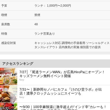
予算
ランチ：
1,000円〜2,000円
喫煙
禁煙
座席数
48
特徴
ランチ営業あり
感染症対策
キャッシュレス対応 調理時の手袋着用 ソーシャルディス
タンスレイアウト 店内換気の実施 個別皿での提供
アクセスランキング
1
7/27│『尾道ラーメンWAN』が広島HiroPaにオープン！
キッズラーメン無料イベント開催
favy
2
7/31〜｜新静岡セノバにカフェ『けのひ堂ラボ』が出
店！濃厚クロックムッシュにスイーツも
favy
3
〜9/30｜100辛麻辣湯に激辛超えの“インド辛”カレーも！