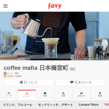
coffee mafia 日本橋室町
閉店
カフェ・喫茶
1,000円〜2,000円
行った
1
行きたい
0
トップ
写真
記事
お知らせ
地図
メニュー
Lampre.Tokyo
SM
ドリンク、アルコール
サンドウィッチ、デザート