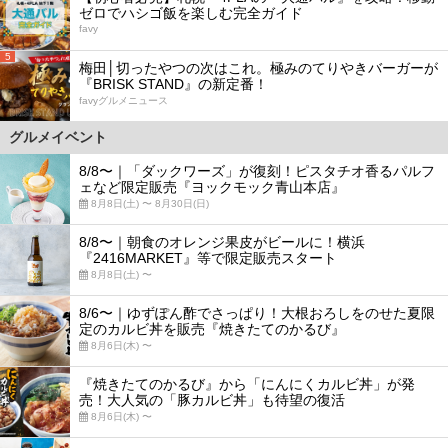
ゼロでハシゴ飯を楽しむ完全ガイド
favy
5
梅田│切ったやつの次はこれ。極みのてりやきバーガーが
『BRISK STAND』の新定番！
favyグルメニュース
グルメイベント
8/8〜｜「ダックワーズ」が復刻！ピスタチオ香るパルフ
ェなど限定販売『ヨックモック青山本店』
8月8日(土) 〜 8月30日(日)
8/8〜｜朝食のオレンジ果皮がビールに！横浜
『2416MARKET』等で限定販売スタート
8月8日(土) 〜
8/6〜｜ゆずぽん酢でさっぱり！大根おろしをのせた夏限
定のカルビ丼を販売『焼きたてのかるび』
8月6日(木) 〜
『焼きたてのかるび』から「にんにくカルビ丼」が発
売！大人気の「豚カルビ丼」も待望の復活
8月6日(木) 〜