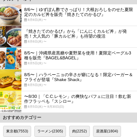
8/6〜｜ゆずぽん酢でさっぱり！大根おろしをのせた夏限
定のカルビ丼を販売『焼きたてのかるび』
8月6日(木) 〜
『焼きたてのかるび』から「にんにくカルビ丼」が発
売！大人気の「豚カルビ丼」も待望の復活
8月6日(木) 〜
8/5〜｜沖縄県産黒糖や夏野菜を使用！夏限定ベーグル3
種を販売『BAGEL&BAGEL』
8月5日(水) 〜
8/5〜｜ハラペーニョの辛さが癖になる！限定バーガー＆
フライが登場『Shake Shack』
8月5日(水) 〜
〜8/30｜「C.C.レモン」の爽快なパフェに注目！飲む新
作フラッペも『スシロー』
8月5日(水) 〜 8月30日(日)
おすすめカテゴリー
東京都(7553)
ラーメン(2305)
肉(2252)
居酒屋(1804)