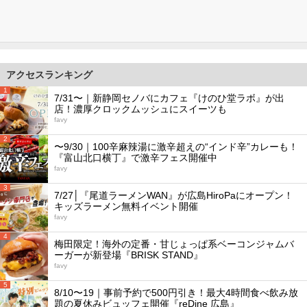
アクセスランキング
1
7/31〜｜新静岡セノバにカフェ『けのひ堂ラボ』が出
店！濃厚クロックムッシュにスイーツも
favy
2
〜9/30｜100辛麻辣湯に激辛超えの“インド辛”カレーも！
『富山北口横丁』で激辛フェス開催中
favy
3
7/27│『尾道ラーメンWAN』が広島HiroPaにオープン！
キッズラーメン無料イベント開催
favy
4
梅田限定！海外の定番・甘じょっぱ系ベーコンジャムバ
ーガーが新登場『BRISK STAND』
favy
5
8/10〜19｜事前予約で500円引き！最大4時間食べ飲み放
題の夏休みビュッフェ開催『reDine 広島』