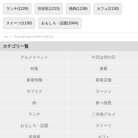
ランチ(1226)
渋谷区(1215)
焼肉(1138)
カフェ(1130)
スイーツ(1130)
おもしろ・話題(1064)
favy
Pizzeria&Trattoria GONZO 吉祥寺店
カテゴリ一覧
グルメイベント
今日は何の日
特集
連載
新着情報
新着店舗
サブスク
ラーメン
肉
食べ放題
ランチ
ご当地グルメ
おもしろ・話題
スイーツ
居酒屋
カフェ