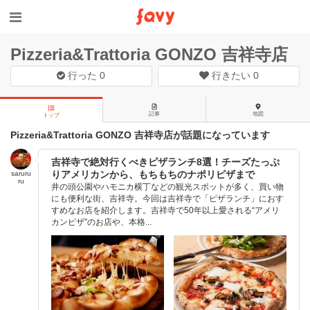
Pizzeria&Trattoria GONZO 吉祥寺店
行った
0
行きたい
0
記事
地図
トップ
Pizzeria&Trattoria GONZO 吉祥寺店が話題になっています
吉祥寺で絶対行くべきピザランチ8選！チーズたっぷ
りアメリカンから、もちもちのナポリピザまで
saruru
ru
井の頭公園やハモニカ横丁などの観光スポットが多く、買い物
にも便利な街、吉祥寺。今回は吉祥寺で「ピザランチ」におす
すめなお店を紹介します。吉祥寺で50年以上愛される“アメリ
カンピザ”のお店や、本格...