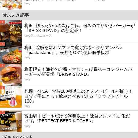
favy
オススメ記事
1
梅田│切ったやつの次はこれ。極みのてりやきバーガーが
『BRISK STAND』の新定番！
favyグルメニュース
2
梅田│喧騒を離れソファで寛ぐ穴場イタリアンバル
『pasta stand』。長居もOKで使い勝手抜群
favy
3
梅田限定！海外の定番・甘じょっぱ系ベーコンジャムバ
ーガーが新登場『BRISK STAND』
favy
4
札幌・4PLA｜常時100種以上のクラフトビールが揃う！
自分で手にとって飲み比べもできる『クラフトビール
100』
favy
5
富山駅｜ビールだけで20種以上！独自ブレンドに“泡だ
け”も『PERFECT BEER KITCHEN』
favy
グルメイベント