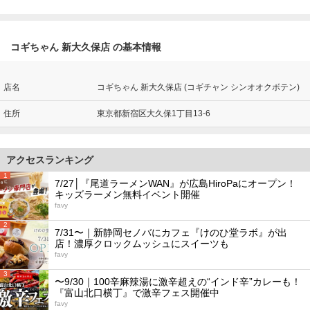
コギちゃん 新大久保店 の基本情報
店名
コギちゃん 新大久保店 (コギチャン シンオオクボテン)
住所
東京都新宿区大久保1丁目13-6
アクセスランキング
1
7/27│『尾道ラーメンWAN』が広島HiroPaにオープン！
キッズラーメン無料イベント開催
favy
2
7/31〜｜新静岡セノバにカフェ『けのひ堂ラボ』が出
店！濃厚クロックムッシュにスイーツも
favy
3
〜9/30｜100辛麻辣湯に激辛超えの“インド辛”カレーも！
『富山北口横丁』で激辛フェス開催中
favy