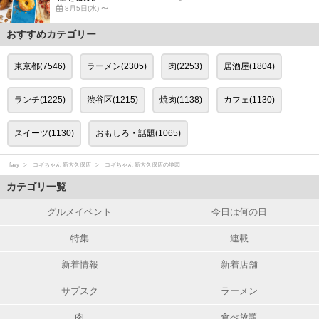
8月5日(水) 〜
おすすめカテゴリー
東京都(7546)
ラーメン(2305)
肉(2253)
居酒屋(1804)
ランチ(1225)
渋谷区(1215)
焼肉(1138)
カフェ(1130)
スイーツ(1130)
おもしろ・話題(1065)
favy
コギちゃん 新大久保店
コギちゃん 新大久保店の地図
カテゴリ一覧
グルメイベント
今日は何の日
特集
連載
新着情報
新着店舗
サブスク
ラーメン
肉
食べ放題