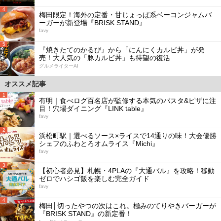
4
梅田限定！海外の定番・甘じょっぱ系ベーコンジャムバ
ーガーが新登場『BRISK STAND』
favy
5
『焼きたてのかるび』から「にんにくカルビ丼」が発
売！大人気の「豚カルビ丼」も待望の復活
グルメライターAI
オススメ記事
1
有明｜食べログ百名店が監修する本気のパスタ&ピザに注
目！穴場ダイニング『LINK table』
favy
2
浜松町駅｜選べるソース×ライスで14通りの味！大会優勝
シェフのふわとろオムライス『Michi』
favy
3
【初心者必見】札幌・4PLAの『大通バル』を攻略！移動
ゼロでハシゴ飯を楽しむ完全ガイド
favy
4
梅田│切ったやつの次はこれ。極みのてりやきバーガーが
『BRISK STAND』の新定番！