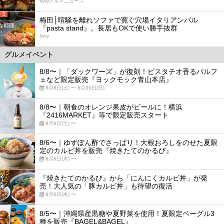
favyグルメニュース
5
梅田│喧騒を離れソファで寛ぐ穴場イタリアンバル
『pasta stand』。長居もOKで使い勝手抜群
favy
グルメイベント
8/8〜｜「ダックワーズ」が復刻！ピスタチオ香るパルフ
ェなど限定販売『ヨックモック青山本店』
8月8日(土) 〜 8月30日(日)
8/8〜｜朝食のオレンジ果皮がビールに！横浜
『2416MARKET』等で限定販売スタート
8月8日(土) 〜
8/6〜｜ゆずぽん酢でさっぱり！大根おろしをのせた夏限
定のカルビ丼を販売『焼きたてのかるび』
8月6日(木) 〜
『焼きたてのかるび』から「にんにくカルビ丼」が発
売！大人気の「豚カルビ丼」も待望の復活
8月6日(木) 〜
8/5〜｜沖縄県産黒糖や夏野菜を使用！夏限定ベーグル3
種を販売『BAGEL&BAGEL』