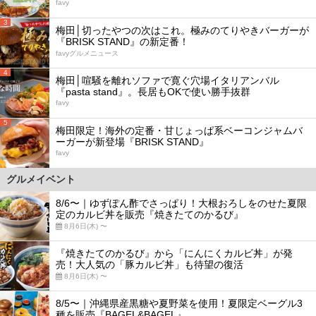
favy
3
梅田│切ったやつの次はこれ。極みのてりやきバーガーが
『BRISK STAND』の新定番！
favyグルメニュース
4
梅田│喧騒を離れソファで寛ぐ穴場イタリアンバル
『pasta stand』。長居もOKで使い勝手抜群
favy
5
梅田限定！海外の定番・甘じょっぱ系ベーコンジャムバ
ーガーが新登場『BRISK STAND』
favy
グルメイベント
8/6〜｜ゆずぽん酢でさっぱり！大根おろしをのせた夏限
定のカルビ丼を販売『焼きたてのかるび』
8月6日(木) 〜
『焼きたてのかるび』から「にんにくカルビ丼」が発
売！大人気の「豚カルビ丼」も待望の復活
8月6日(木) 〜
8/5〜｜沖縄県産黒糖や夏野菜を使用！夏限定ベーグル3
種を販売『BAGEL&BAGEL』