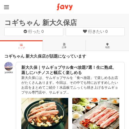
コギちゃん 新大久保店
行った
0
行きたい
0
記事
地図
トップ
コギちゃん 新大久保店が話題になっています
新大久保｜サムギョプサル食べ放題7選！生に熟成、
蒸しにハチノスと幅広く楽しめる
yukiko
新大久保には、サムギョプサルを「食べ放題」で楽しめるお店
がたくさんあります。今回は、その中でも特におすすめしたい
お店をまとめてご紹介！水晶板でふっくら焼き上げるサムギョ
プサル専門店や、サムギョプ...