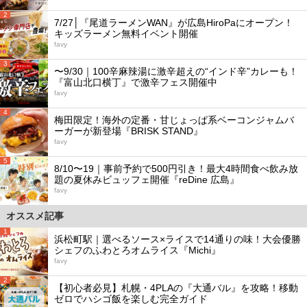
2
7/27│『尾道ラーメンWAN』が広島HiroPaにオープン！
キッズラーメン無料イベント開催
favy
3
〜9/30｜100辛麻辣湯に激辛超えの“インド辛”カレーも！
『富山北口横丁』で激辛フェス開催中
favy
4
梅田限定！海外の定番・甘じょっぱ系ベーコンジャムバ
ーガーが新登場『BRISK STAND』
favy
5
8/10〜19｜事前予約で500円引き！最大4時間食べ飲み放
題の夏休みビュッフェ開催『reDine 広島』
favy
オススメ記事
1
浜松町駅｜選べるソース×ライスで14通りの味！大会優勝
シェフのふわとろオムライス『Michi』
favy
2
【初心者必見】札幌・4PLAの『大通バル』を攻略！移動
ゼロでハシゴ飯を楽しむ完全ガイド