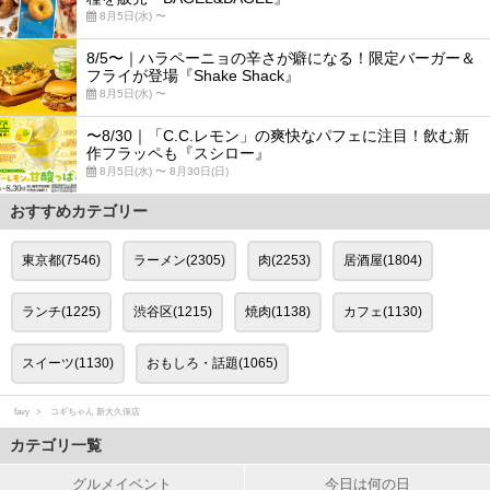
8月5日(水) 〜
8/5〜｜ハラペーニョの辛さが癖になる！限定バーガー＆
フライが登場『Shake Shack』
8月5日(水) 〜
〜8/30｜「C.C.レモン」の爽快なパフェに注目！飲む新
作フラッペも『スシロー』
8月5日(水) 〜 8月30日(日)
おすすめカテゴリー
東京都(7546)
ラーメン(2305)
肉(2253)
居酒屋(1804)
ランチ(1225)
渋谷区(1215)
焼肉(1138)
カフェ(1130)
スイーツ(1130)
おもしろ・話題(1065)
favy
コギちゃん 新大久保店
カテゴリ一覧
グルメイベント
今日は何の日