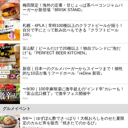
1
梅田限定！海外の定番・甘じょっぱ系ベーコンジャムバ
ーガーが新登場『BRISK STAND』
favy
2
札幌・4PLA｜常時100種以上のクラフトビールが揃う！
自分で手にとって飲み比べもできる『クラフトビール
100』
favy
3
富山駅｜ビールだけで20種以上！独自ブレンドに“泡だ
け”も『PERFECT BEER KITCHEN』
favy
4
新宿｜日本一のグルメバーガーからスイーツまで！個性
的な10店が集うフードホール『reDine 新宿』
favy
5
〜9/30｜100辛麻辣湯に激辛超えの“インド辛”カレーも！
『富山北口横丁』で激辛フェス開催中
favy
グルメイベント
8/6〜｜ゆずぽん酢でさっぱり！大根おろしをのせた夏限
定のカルビ丼を販売『焼きたてのかるび』
8月6日(木) 〜