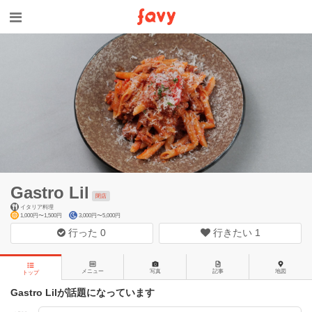
Gastro Lil
閉店
イタリア料理
1,000円〜1,500円
3,000円〜5,000円
行った
0
行きたい
1
メニュー
写真
記事
地図
トップ
Gastro Lilが話題になっています