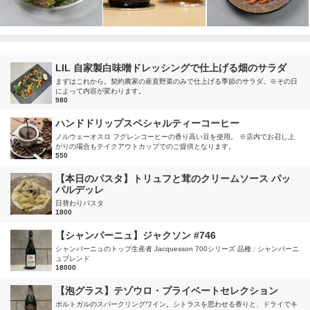
LIL 自家製白味噌ドレッシングで仕上げる畑のサラダ
まずはこれから。契約農家の産直野菜のみで仕上げる季節のサラダ。※その日
によって内容が変わります。
980
ハンドドリップスペシャルティーコーヒー
ノルウェーオスロ フグレンコーヒーの香り高い豆を使用。 ※店内でお召し上
がりの場合もテイクアウトカップでのご提供となります。
550
【本日のパスタ】トリュフと茸のクリームソース パッ
パルデッレ
日替わりパスタ
1800
【シャンパーニュ】ジャクソン #746
シャンパーニュのトップ生産者 Jacquesson 700シリーズ 品種 : シャンパーニ
ュブレンド
18000
【泡グラス】テゾウロ・プライベートセレクション
ポルトガルのスパークリングワイン。シトラスを思わせる香りと、ドライでキ