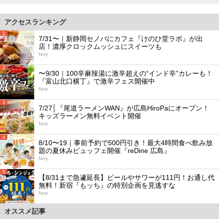
アクセスランキング
1
7/31〜｜新静岡セノバにカフェ『けのひ堂ラボ』が出
店！濃厚クロックムッシュにスイーツも
favy
2
〜9/30｜100辛麻辣湯に激辛超えの“インド辛”カレーも！
『富山北口横丁』で激辛フェス開催中
favy
3
7/27│『尾道ラーメンWAN』が広島HiroPaにオープン！
キッズラーメン無料イベント開催
favy
4
8/10〜19｜事前予約で500円引き！最大4時間食べ飲み放
題の夏休みビュッフェ開催『reDine 広島』
favy
5
【8/31まで急遽延長】ビールやサワーが111円！お通し代
無料！新宿『もッち』の特別企画を見逃すな
favy
オススメ記事