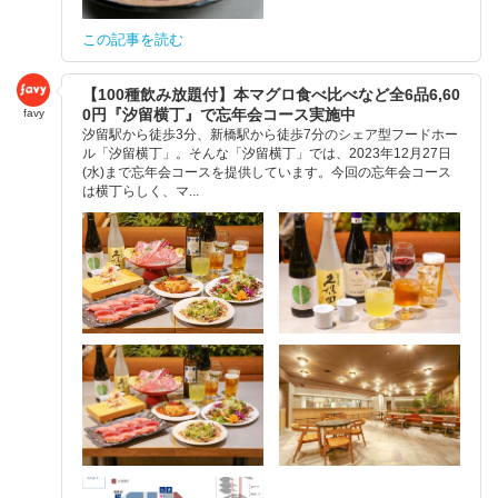
この記事を読む
【100種飲み放題付】本マグロ食べ比べなど全6品6,60
0円『汐留横丁』で忘年会コース実施中
favy
汐留駅から徒歩3分、新橋駅から徒歩7分のシェア型フードホー
ル「汐留横丁」。そんな「汐留横丁」では、2023年12月27日
(水)まで忘年会コースを提供しています。今回の忘年会コース
は横丁らしく、マ...