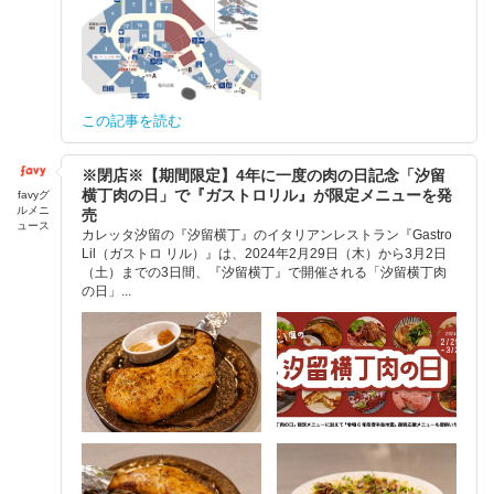
この記事を読む
※閉店※【期間限定】4年に一度の肉の日記念「汐留
横丁肉の日」で『ガストロリル』が限定メニューを発
favyグ
ルメニ
売
ュース
カレッタ汐留の『汐留横丁』のイタリアンレストラン『Gastro
Lil（ガストロ リル）』は、2024年2月29日（木）から3月2日
（土）までの3日間、『汐留横丁』で開催される「汐留横丁肉
の日」...