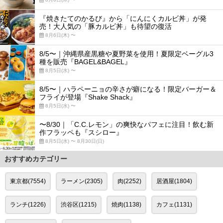
『焼きたてのかるび』から「にんにくカルビ丼」が発
売！大人気の「豚カルビ丼」も待望の復活
8月6日(木) 〜
8/5〜｜沖縄県産黒糖や夏野菜を使用！夏限定ベーグル3
種を販売『BAGEL&BAGEL』
8月5日(水) 〜
8/5〜｜ハラペーニョの辛さが癖になる！限定バーガー＆
フライが登場『Shake Shack』
8月5日(水) 〜
〜8/30｜「C.C.レモン」の爽快なパフェに注目！飲む新
作フラッペも『スシロー』
8月5日(水) 〜 8月30日(日)
おすすめカテゴリー
東京都(7554)
ラーメン(2305)
肉(2252)
居酒屋(1804)
ランチ(1226)
渋谷区(1215)
焼肉(1138)
カフェ(1131)