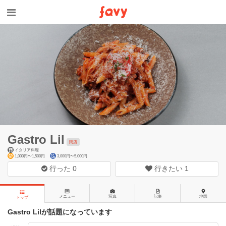
Gastro Lil
閉店
イタリア料理
1,000円〜1,500円
3,000円〜5,000円
行った
0
行きたい
1
メニュー
写真
記事
地図
トップ
Gastro Lilが話題になっています