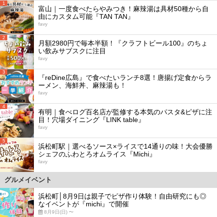
1
富山｜一度食べたらやみつき！麻辣湯は具材50種から自
由にカスタム可能『TAN TAN』
favy
2
月額2980円で毎本半額！『クラフトビール100』のちょ
い飲みサブスクに注目
favy
3
『reDine広島』で食べたいランチ8選！唐揚げ定食からラ
ーメン、海鮮丼、麻辣湯も！
favy
4
有明｜食べログ百名店が監修する本気のパスタ&ピザに注
目！穴場ダイニング『LINK table』
favy
5
浜松町駅｜選べるソース×ライスで14通りの味！大会優勝
シェフのふわとろオムライス『Michi』
favy
グルメイベント
浜松町│8月9日は親子でピザ作り体験！自由研究にも◎
なイベントが『michi』で開催
8月9日(日) 〜