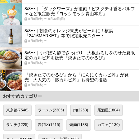
8/8〜｜「ダックワーズ」が復刻！ピスタチオ香るパルフ
ェなど限定販売『ヨックモック青山本店』
8月8日(土) 〜 8月30日(日)
8/8〜｜朝食のオレンジ果皮がビールに！横浜
『2416MARKET』等で限定販売スタート
8月8日(土) 〜
8/6〜｜ゆずぽん酢でさっぱり！大根おろしをのせた夏限
定のカルビ丼を販売『焼きたてのかるび』
8月6日(木) 〜
『焼きたてのかるび』から「にんにくカルビ丼」が発
売！大人気の「豚カルビ丼」も待望の復活
8月6日(木) 〜
おすすめカテゴリー
東京都(7546)
ラーメン(2305)
肉(2253)
居酒屋(1804)
ランチ(1225)
渋谷区(1215)
焼肉(1138)
カフェ(1130)