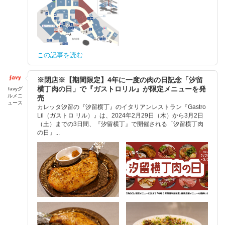
この記事を読む
※閉店※【期間限定】4年に一度の肉の日記念「汐留
横丁肉の日」で『ガストロリル』が限定メニューを発
favyグ
ルメニ
売
ュース
カレッタ汐留の『汐留横丁』のイタリアンレストラン『Gastro
Lil（ガストロ リル）』は、2024年2月29日（木）から3月2日
（土）までの3日間、『汐留横丁』で開催される「汐留横丁肉
の日」...