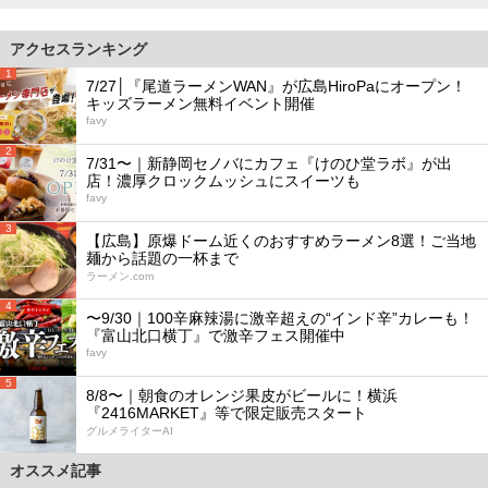
アクセスランキング
1
7/27│『尾道ラーメンWAN』が広島HiroPaにオープン！
キッズラーメン無料イベント開催
favy
2
7/31〜｜新静岡セノバにカフェ『けのひ堂ラボ』が出
店！濃厚クロックムッシュにスイーツも
favy
3
【広島】原爆ドーム近くのおすすめラーメン8選！ご当地
麺から話題の一杯まで
ラーメン.com
4
〜9/30｜100辛麻辣湯に激辛超えの“インド辛”カレーも！
『富山北口横丁』で激辛フェス開催中
favy
5
8/8〜｜朝食のオレンジ果皮がビールに！横浜
『2416MARKET』等で限定販売スタート
グルメライターAI
オススメ記事