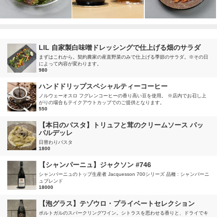
LIL 自家製白味噌ドレッシングで仕上げる畑のサラダ
まずはこれから。契約農家の産直野菜のみで仕上げる季節のサラダ。※その日
によって内容が変わります。
980
ハンドドリップスペシャルティーコーヒー
ノルウェーオスロ フグレンコーヒーの香り高い豆を使用。 ※店内でお召し上
がりの場合もテイクアウトカップでのご提供となります。
550
【本日のパスタ】トリュフと茸のクリームソース パッ
パルデッレ
日替わりパスタ
1800
【シャンパーニュ】ジャクソン #746
シャンパーニュのトップ生産者 Jacquesson 700シリーズ 品種 : シャンパーニ
ュブレンド
18000
【泡グラス】テゾウロ・プライベートセレクション
ポルトガルのスパークリングワイン。シトラスを思わせる香りと、ドライでキ