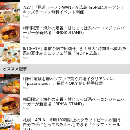
3
7/27│『尾道ラーメンWAN』が広島HiroPaにオープン！
キッズラーメン無料イベント開催
favy
4
梅田限定！海外の定番・甘じょっぱ系ベーコンジャムバ
ーガーが新登場『BRISK STAND』
favy
5
8/10〜19｜事前予約で500円引き！最大4時間食べ飲み放
題の夏休みビュッフェ開催『reDine 広島』
favy
オススメ記事
1
梅田│喧騒を離れソファで寛ぐ穴場イタリアンバル
『pasta stand』。長居もOKで使い勝手抜群
favy
2
梅田限定！海外の定番・甘じょっぱ系ベーコンジャムバ
ーガーが新登場『BRISK STAND』
favy
3
札幌・4PLA｜常時100種以上のクラフトビールが揃う！
自分で手にとって飲み比べもできる『クラフトビール
100』