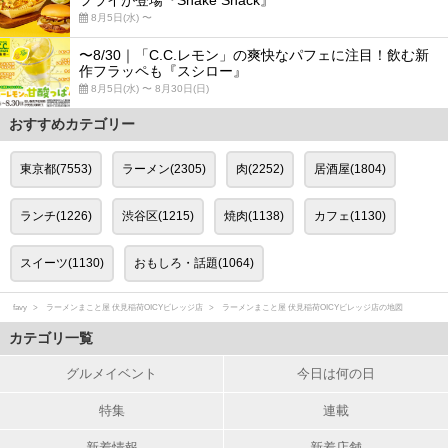
フライが登場『Shake Shack』
8月5日(水) 〜
〜8/30｜「C.C.レモン」の爽快なパフェに注目！飲む新
作フラッペも『スシロー』
8月5日(水) 〜 8月30日(日)
おすすめカテゴリー
東京都(7553)
ラーメン(2305)
肉(2252)
居酒屋(1804)
ランチ(1226)
渋谷区(1215)
焼肉(1138)
カフェ(1130)
スイーツ(1130)
おもしろ・話題(1064)
favy
ラーメンまこと屋 伏見稲荷OICYビレッジ店
ラーメンまこと屋 伏見稲荷OICYビレッジ店の地図
カテゴリ一覧
グルメイベント
今日は何の日
特集
連載
新着情報
新着店舗