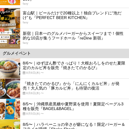
favy
4
富山駅｜ビールだけで20種以上！独自ブレンドに“泡だ
け”も『PERFECT BEER KITCHEN』
favy
5
新宿｜日本一のグルメバーガーからスイーツまで！個性
的な10店が集うフードホール『reDine 新宿』
favy
グルメイベント
8/6〜｜ゆずぽん酢でさっぱり！大根おろしをのせた夏限
定のカルビ丼を販売『焼きたてのかるび』
8月6日(木) 〜
『焼きたてのかるび』から「にんにくカルビ丼」が発
売！大人気の「豚カルビ丼」も待望の復活
8月6日(木) 〜
8/5〜｜沖縄県産黒糖や夏野菜を使用！夏限定ベーグル3
種を販売『BAGEL&BAGEL』
8月5日(水) 〜
8/5〜｜ハラペーニョの辛さが癖になる！限定バーガー＆