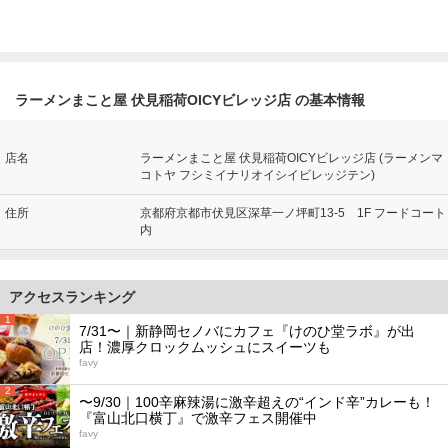
ラーメンまこと屋 伏見稲荷OICYビレッジ店 の基本情報
店名
ラーメンまこと屋 伏見稲荷OICYビレッジ店 (ラーメンマ
コトヤ フシミイナリオイシイビレッジテン)
住所
京都府京都市伏見区深草一ノ坪町13-5 1F フードコート
内
アクセスランキング
1
7/31〜｜新静岡セノバにカフェ『けのひ堂ラボ』が出
店！濃厚クロックムッシュにスイーツも
favy
2
〜9/30｜100辛麻辣湯に激辛超えの“インド辛”カレーも！
『富山北口横丁』で激辛フェス開催中
favy