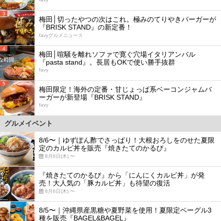
3
梅田│切ったやつの次はこれ。極みのてりやきバーガーが
『BRISK STAND』の新定番！
favyグルメニュース
4
梅田│喧騒を離れソファで寛ぐ穴場イタリアンバル
『pasta stand』。長居もOKで使い勝手抜群
favy
5
梅田限定！海外の定番・甘じょっぱ系ベーコンジャムバ
ーガーが新登場『BRISK STAND』
favy
グルメイベント
8/6〜｜ゆずぽん酢でさっぱり！大根おろしをのせた夏限
定のカルビ丼を販売『焼きたてのかるび』
8月6日(木) 〜
『焼きたてのかるび』から「にんにくカルビ丼」が発
売！大人気の「豚カルビ丼」も待望の復活
8月6日(木) 〜
8/5〜｜沖縄県産黒糖や夏野菜を使用！夏限定ベーグル3
種を販売『BAGEL&BAGEL』