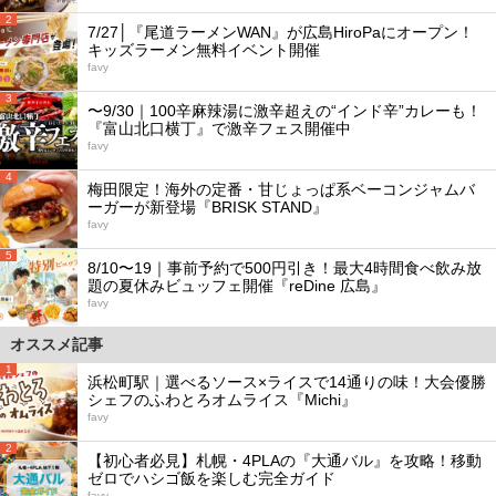
2
7/27│『尾道ラーメンWAN』が広島HiroPaにオープン！
キッズラーメン無料イベント開催
favy
3
〜9/30｜100辛麻辣湯に激辛超えの“インド辛”カレーも！
『富山北口横丁』で激辛フェス開催中
favy
4
梅田限定！海外の定番・甘じょっぱ系ベーコンジャムバ
ーガーが新登場『BRISK STAND』
favy
5
8/10〜19｜事前予約で500円引き！最大4時間食べ飲み放
題の夏休みビュッフェ開催『reDine 広島』
favy
オススメ記事
1
浜松町駅｜選べるソース×ライスで14通りの味！大会優勝
シェフのふわとろオムライス『Michi』
favy
2
【初心者必見】札幌・4PLAの『大通バル』を攻略！移動
ゼロでハシゴ飯を楽しむ完全ガイド
favy