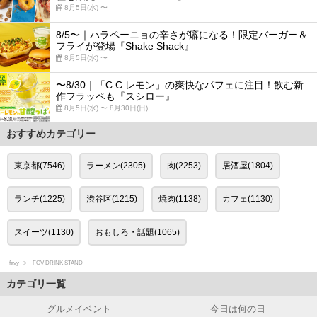
8月5日(水) 〜
8/5〜｜ハラペーニョの辛さが癖になる！限定バーガー＆
フライが登場『Shake Shack』
8月5日(水) 〜
〜8/30｜「C.C.レモン」の爽快なパフェに注目！飲む新
作フラッペも『スシロー』
8月5日(水) 〜 8月30日(日)
おすすめカテゴリー
東京都(7546)
ラーメン(2305)
肉(2253)
居酒屋(1804)
ランチ(1225)
渋谷区(1215)
焼肉(1138)
カフェ(1130)
スイーツ(1130)
おもしろ・話題(1065)
favy
FOV DRINK STAND
カテゴリ一覧
グルメイベント
今日は何の日