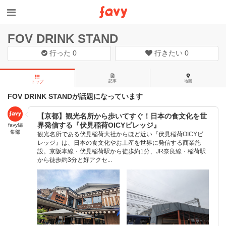
FOV DRINK STAND
行った
0
行きたい
0
記事
地図
トップ
FOV DRINK STANDが話題になっています
【京都】観光名所から歩いてすぐ！日本の食文化を世
界発信する『伏見稲荷OICYビレッジ』
favy編
集部
観光名所である伏見稲荷大社からほど近い『伏見稲荷OICYビ
レッジ』は、日本の食文化やお土産を世界に発信する商業施
設。京阪本線・伏見稲荷駅から徒歩約1分、JR奈良線・稲荷駅
から徒歩約3分と好アクセ...