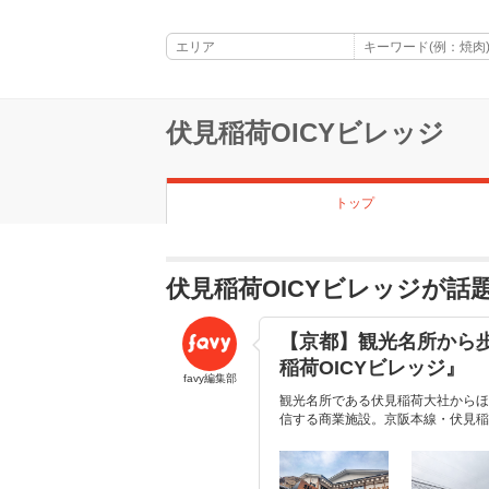
伏見稲荷OICYビレッジ
トップ
伏見稲荷OICYビレッジが話
【京都】観光名所から
稲荷OICYビレッジ』
favy編集部
観光名所である伏見稲荷大社からほ
信する商業施設。京阪本線・伏見稲荷