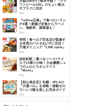
1
月額2980円で毎本半額！『クラ
フトビール100』のちょい飲み
サブスクに注目
favy
2
『reDine広島』で食べたいラン
チ8選！唐揚げ定食からラーメ
ン、海鮮丼、麻辣湯も！
favy
3
有明｜食べログ百名店が監修す
る本気のパスタ&ピザに注目！
穴場ダイニング『LINK table』
favy
4
浜松町駅｜選べるソース×ライ
スで14通りの味！大会優勝シェ
フのふわとろオムライス
『Michi』
favy
5
【初心者必見】札幌・4PLAの
『大通バル』を攻略！移動ゼロ
でハシゴ飯を楽しむ完全ガイド
favy