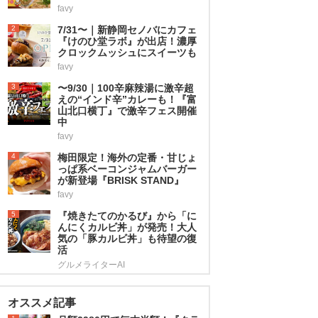
favy
2
7/31〜｜新静岡セノバにカフェ
『けのひ堂ラボ』が出店！濃厚
クロックムッシュにスイーツも
favy
3
〜9/30｜100辛麻辣湯に激辛超
えの“インド辛”カレーも！『富
山北口横丁』で激辛フェス開催
中
favy
4
梅田限定！海外の定番・甘じょ
っぱ系ベーコンジャムバーガー
が新登場『BRISK STAND』
favy
5
『焼きたてのかるび』から「に
んにくカルビ丼」が発売！大人
気の「豚カルビ丼」も待望の復
活
グルメライターAI
オススメ記事