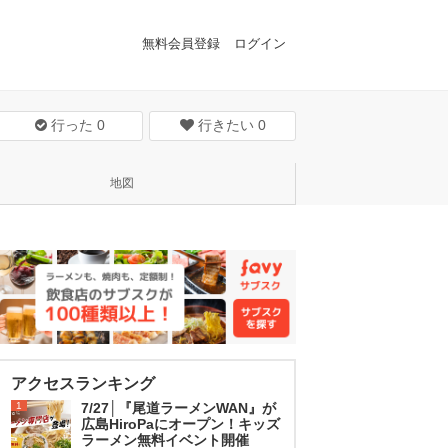
無料会員登録
ログイン
行った
0
行きたい
0
地図
アクセスランキング
1
7/27│『尾道ラーメンWAN』が
広島HiroPaにオープン！キッズ
ラーメン無料イベント開催