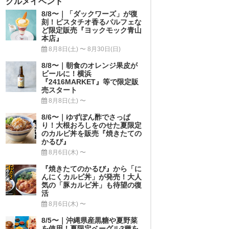
グルメイベント
8/8〜｜「ダックワーズ」が復
刻！ピスタチオ香るパルフェな
ど限定販売『ヨックモック青山
本店』
8月8日(土) 〜 8月30日(日)
8/8〜｜朝食のオレンジ果皮が
ビールに！横浜
『2416MARKET』等で限定販
売スタート
8月8日(土) 〜
8/6〜｜ゆずぽん酢でさっぱ
り！大根おろしをのせた夏限定
のカルビ丼を販売『焼きたての
かるび』
8月6日(木) 〜
『焼きたてのかるび』から「に
んにくカルビ丼」が発売！大人
気の「豚カルビ丼」も待望の復
活
8月6日(木) 〜
8/5〜｜沖縄県産黒糖や夏野菜
を使用！夏限定ベーグル3種を