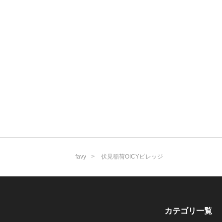
favy
伏見稲荷OICYビレッジ
カテゴリ一覧