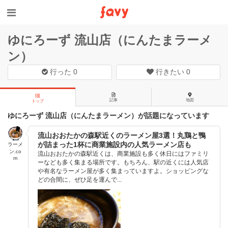
ゆにろーず 流山店（にんたまラーメ
ン）
行った
0
行きたい
0
記事
地図
トップ
ゆにろーず 流山店（にんたまラーメン）が話題になっています
流山おおたかの森駅近くのラーメン屋3選！丸鶏と鴨
が詰まった1杯に商業施設内の人気ラーメン店も
ラーメ
ン.co
流山おおたかの森駅近くは、商業施設も多く休日にはファミリ
m
ーなども多く集まる場所です。もちろん、駅の近くには人気店
や有名なラーメン屋が多く集まっていますよ。ショッピングな
どの合間に、ぜひ足を運んで...