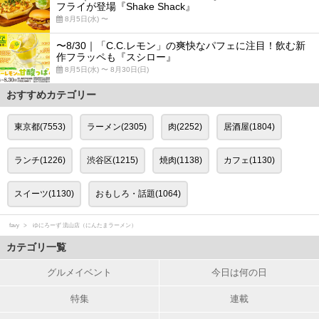
フライが登場『Shake Shack』
8月5日(水) 〜
〜8/30｜「C.C.レモン」の爽快なパフェに注目！飲む新
作フラッペも『スシロー』
8月5日(水) 〜 8月30日(日)
おすすめカテゴリー
東京都(7553)
ラーメン(2305)
肉(2252)
居酒屋(1804)
ランチ(1226)
渋谷区(1215)
焼肉(1138)
カフェ(1130)
スイーツ(1130)
おもしろ・話題(1064)
favy
ゆにろーず 流山店（にんたまラーメン）
カテゴリ一覧
グルメイベント
今日は何の日
特集
連載