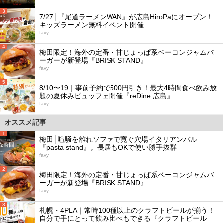
3
7/27│『尾道ラーメンWAN』が広島HiroPaにオープン！
キッズラーメン無料イベント開催
favy
4
梅田限定！海外の定番・甘じょっぱ系ベーコンジャムバ
ーガーが新登場『BRISK STAND』
favy
5
8/10〜19｜事前予約で500円引き！最大4時間食べ飲み放
題の夏休みビュッフェ開催『reDine 広島』
favy
オススメ記事
1
梅田│喧騒を離れソファで寛ぐ穴場イタリアンバル
『pasta stand』。長居もOKで使い勝手抜群
favy
2
梅田限定！海外の定番・甘じょっぱ系ベーコンジャムバ
ーガーが新登場『BRISK STAND』
favy
3
札幌・4PLA｜常時100種以上のクラフトビールが揃う！
自分で手にとって飲み比べもできる『クラフトビール