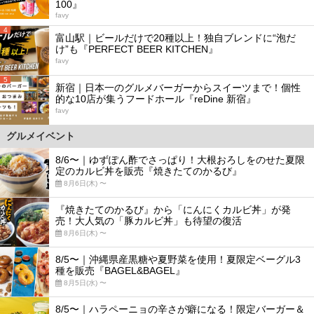
100』
favy
4
富山駅｜ビールだけで20種以上！独自ブレンドに“泡だ
け”も『PERFECT BEER KITCHEN』
favy
5
新宿｜日本一のグルメバーガーからスイーツまで！個性
的な10店が集うフードホール『reDine 新宿』
favy
グルメイベント
8/6〜｜ゆずぽん酢でさっぱり！大根おろしをのせた夏限
定のカルビ丼を販売『焼きたてのかるび』
8月6日(木) 〜
『焼きたてのかるび』から「にんにくカルビ丼」が発
売！大人気の「豚カルビ丼」も待望の復活
8月6日(木) 〜
8/5〜｜沖縄県産黒糖や夏野菜を使用！夏限定ベーグル3
種を販売『BAGEL&BAGEL』
8月5日(水) 〜
8/5〜｜ハラペーニョの辛さが癖になる！限定バーガー＆