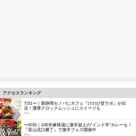
アクセスランキング
1
7/31〜｜新静岡セノバにカフェ『けのひ堂ラボ』が出
店！濃厚クロックムッシュにスイーツも
favy
2
〜9/30｜100辛麻辣湯に激辛超えの“インド辛”カレーも！
『富山北口横丁』で激辛フェス開催中
favy