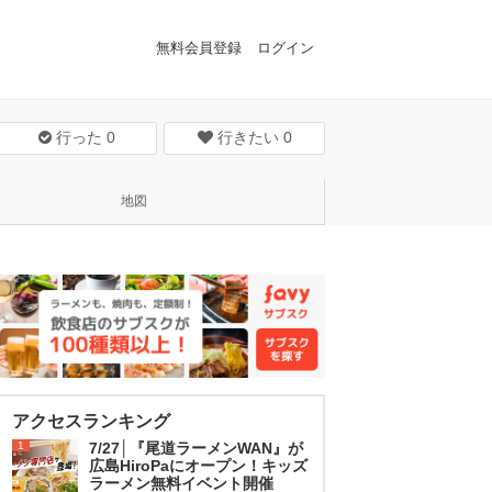
無料会員登録
ログイン
行った
0
行きたい
0
地図
アクセスランキング
1
7/27│『尾道ラーメンWAN』が
広島HiroPaにオープン！キッズ
ラーメン無料イベント開催