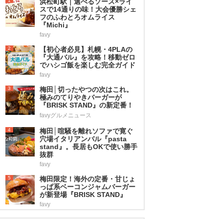
1
浜松町駅｜選べるソース×ライ
スで14通りの味！大会優勝シェ
フのふわとろオムライス
『Michi』
favy
2
【初心者必見】札幌・4PLAの
『大通バル』を攻略！移動ゼロ
でハシゴ飯を楽しむ完全ガイド
favy
3
梅田│切ったやつの次はこれ。
極みのてりやきバーガーが
『BRISK STAND』の新定番！
favyグルメニュース
4
梅田│喧騒を離れソファで寛ぐ
穴場イタリアンバル『pasta
stand』。長居もOKで使い勝手
抜群
favy
5
梅田限定！海外の定番・甘じょ
っぱ系ベーコンジャムバーガー
が新登場『BRISK STAND』
favy