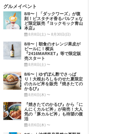
グルメイベント
8/8〜｜「ダックワーズ」が復
刻！ピスタチオ香るパルフェな
ど限定販売『ヨックモック青山
本店』
8月8日(土) 〜 8月30日(日)
8/8〜｜朝食のオレンジ果皮が
ビールに！横浜
『2416MARKET』等で限定販
売スタート
8月8日(土) 〜
8/6〜｜ゆずぽん酢でさっぱ
り！大根おろしをのせた夏限定
のカルビ丼を販売『焼きたての
かるび』
8月6日(木) 〜
『焼きたてのかるび』から「に
んにくカルビ丼」が発売！大人
気の「豚カルビ丼」も待望の復
活
8月6日(木) 〜