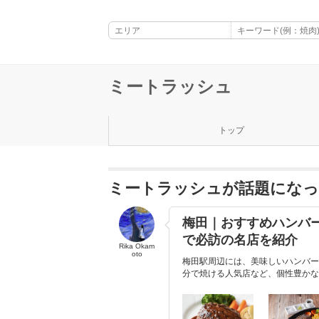
ミートラッシュ
トップ
ミートラッシュが話題にな
梅田｜おすすめハンバー
で必訪の名店を紹介
Rika Okam
oto
梅田駅周辺には、美味しいハンバー
分で焼ける人気店など、個性豊かな店