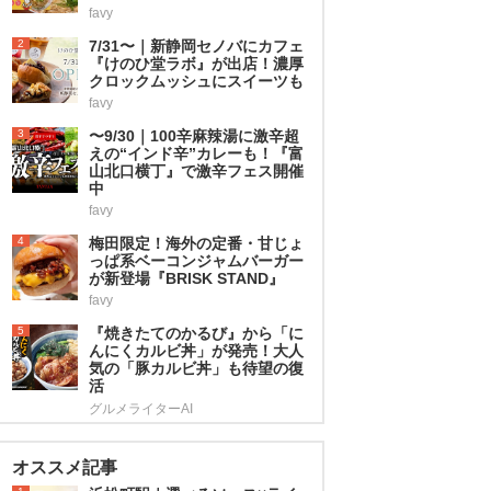
favy
2
7/31〜｜新静岡セノバにカフェ
『けのひ堂ラボ』が出店！濃厚
クロックムッシュにスイーツも
favy
3
〜9/30｜100辛麻辣湯に激辛超
えの“インド辛”カレーも！『富
山北口横丁』で激辛フェス開催
中
favy
4
梅田限定！海外の定番・甘じょ
っぱ系ベーコンジャムバーガー
が新登場『BRISK STAND』
favy
5
『焼きたてのかるび』から「に
んにくカルビ丼」が発売！大人
気の「豚カルビ丼」も待望の復
活
グルメライターAI
オススメ記事