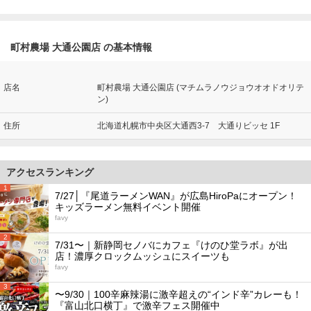
町村農場 大通公園店 の基本情報
店名
町村農場 大通公園店 (マチムラノウジョウオオドオリテ
ン)
住所
北海道札幌市中央区大通西3-7 大通りビッセ 1F
アクセスランキング
1
7/27│『尾道ラーメンWAN』が広島HiroPaにオープン！
キッズラーメン無料イベント開催
favy
2
7/31〜｜新静岡セノバにカフェ『けのひ堂ラボ』が出
店！濃厚クロックムッシュにスイーツも
favy
3
〜9/30｜100辛麻辣湯に激辛超えの“インド辛”カレーも！
『富山北口横丁』で激辛フェス開催中