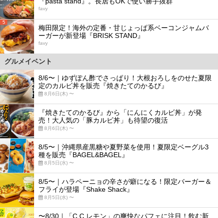
『pasta stand』。長居もOKで使い勝手抜群
favy
5
梅田限定！海外の定番・甘じょっぱ系ベーコンジャムバ
ーガーが新登場『BRISK STAND』
favy
グルメイベント
8/6〜｜ゆずぽん酢でさっぱり！大根おろしをのせた夏限
定のカルビ丼を販売『焼きたてのかるび』
8月6日(木) 〜
『焼きたてのかるび』から「にんにくカルビ丼」が発
売！大人気の「豚カルビ丼」も待望の復活
8月6日(木) 〜
8/5〜｜沖縄県産黒糖や夏野菜を使用！夏限定ベーグル3
種を販売『BAGEL&BAGEL』
8月5日(水) 〜
8/5〜｜ハラペーニョの辛さが癖になる！限定バーガー＆
フライが登場『Shake Shack』
8月5日(水) 〜
〜8/30｜「C.C.レモン」の爽快なパフェに注目！飲む新