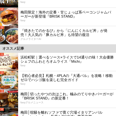
favy
4
梅田限定！海外の定番・甘じょっぱ系ベーコンジャムバ
ーガーが新登場『BRISK STAND』
favy
5
『焼きたてのかるび』から「にんにくカルビ丼」が発
売！大人気の「豚カルビ丼」も待望の復活
グルメライターAI
オススメ記事
1
浜松町駅｜選べるソース×ライスで14通りの味！大会優勝
シェフのふわとろオムライス『Michi』
favy
2
【初心者必見】札幌・4PLAの『大通バル』を攻略！移動
ゼロでハシゴ飯を楽しむ完全ガイド
favy
3
梅田│切ったやつの次はこれ。極みのてりやきバーガーが
『BRISK STAND』の新定番！
favyグルメニュース
4
梅田│喧騒を離れソファで寛ぐ穴場イタリアンバル