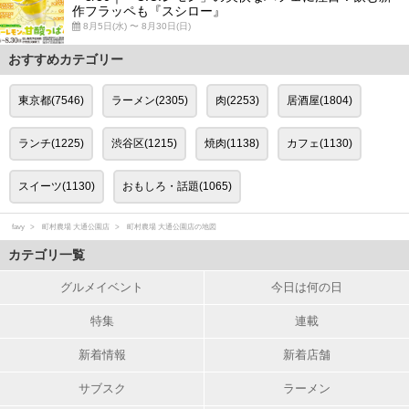
作フラッペも『スシロー』
8月5日(水) 〜 8月30日(日)
おすすめカテゴリー
東京都(7546)
ラーメン(2305)
肉(2253)
居酒屋(1804)
ランチ(1225)
渋谷区(1215)
焼肉(1138)
カフェ(1130)
スイーツ(1130)
おもしろ・話題(1065)
favy
町村農場 大通公園店
町村農場 大通公園店の地図
カテゴリ一覧
グルメイベント
今日は何の日
特集
連載
新着情報
新着店舗
サブスク
ラーメン