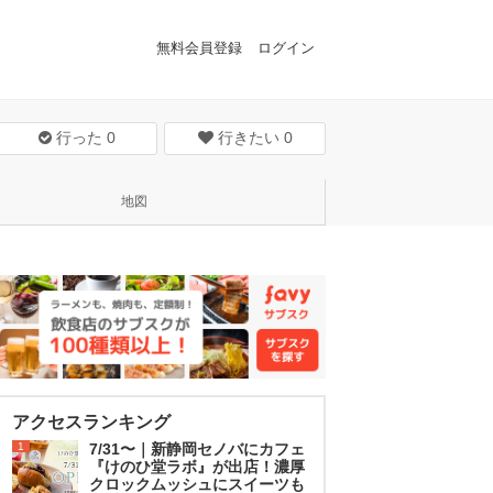
無料会員登録
ログイン
行った
0
行きたい
0
地図
アクセスランキング
1
7/31〜｜新静岡セノバにカフェ
『けのひ堂ラボ』が出店！濃厚
クロックムッシュにスイーツも