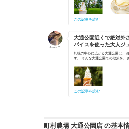
この記事を読む
大通公園近くで絶対外さ
パイスを使った大人ジ
Ameri･*:.
札幌の中心に広がる大通公園は、四
す。 そんな大通公園での散策を、さ
この記事を読む
町村農場 大通公園店 の基本