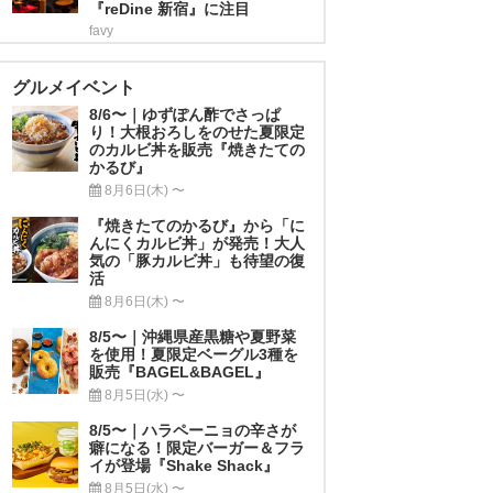
『reDine 新宿』に注目
favy
グルメイベント
8/6〜｜ゆずぽん酢でさっぱ
り！大根おろしをのせた夏限定
のカルビ丼を販売『焼きたての
かるび』
8月6日(木) 〜
『焼きたてのかるび』から「に
んにくカルビ丼」が発売！大人
気の「豚カルビ丼」も待望の復
活
8月6日(木) 〜
8/5〜｜沖縄県産黒糖や夏野菜
を使用！夏限定ベーグル3種を
販売『BAGEL&BAGEL』
8月5日(水) 〜
8/5〜｜ハラペーニョの辛さが
癖になる！限定バーガー＆フラ
イが登場『Shake Shack』
8月5日(水) 〜