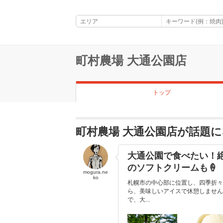
町村農場 大通公園店
トップ
町村農場 大通公園店が話題
大通公園で食べたい！
のソフトクリームも🍦
mogura.ne
ko
札幌市の中心部に位置し、四季折々
ら、美味しいアイスで休憩しません
で、大...