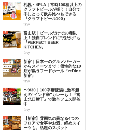
1
札幌・4PLA｜常時100種以上の
クラフトビールが揃う！自分で
手にとって飲み比べもできる
『クラフトビール100』
favy
2
富山駅｜ビールだけで20種以
上！独自ブレンドに“泡だけ”も
『PERFECT BEER
KITCHEN』
favy
3
新宿｜日本一のグルメバーガー
からスイーツまで！個性的な10
店が集うフードホール『reDine
新宿』
favy
4
〜9/30｜100辛麻辣湯に激辛超
えの“インド辛”カレーも！『富
山北口横丁』で激辛フェス開催
中
favy
5
【新宿】雰囲気の異なる4つの
フロアで食事やお酒、締めスイ
ーツも。話題のスポット