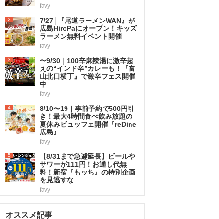
favy
2
7/27│『尾道ラーメンWAN』が
広島HiroPaにオープン！キッズ
ラーメン無料イベント開催
favy
3
〜9/30｜100辛麻辣湯に激辛超
えの“インド辛”カレーも！『富
山北口横丁』で激辛フェス開催
中
favy
4
8/10〜19｜事前予約で500円引
き！最大4時間食べ飲み放題の
夏休みビュッフェ開催『reDine
広島』
favy
5
【8/31まで急遽延長】ビールや
サワーが111円！お通し代無
料！新宿『もッち』の特別企画
を見逃すな
favy
オススメ記事