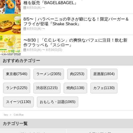
種を販売『BAGEL&BAGEL』
8月5日(水) 〜
8/5〜｜ハラペーニョの辛さが癖になる！限定バーガー＆
フライが登場『Shake Shack』
8月5日(水) 〜
〜8/30｜「C.C.レモン」の爽快なパフェに注目！飲む新
作フラッペも『スシロー』
8月5日(水) 〜 8月30日(日)
おすすめカテゴリー
東京都(7546)
ラーメン(2305)
肉(2253)
居酒屋(1804)
ランチ(1225)
渋谷区(1215)
焼肉(1138)
カフェ(1130)
スイーツ(1130)
おもしろ・話題(1065)
favy
Cafe Blue
カテゴリ一覧