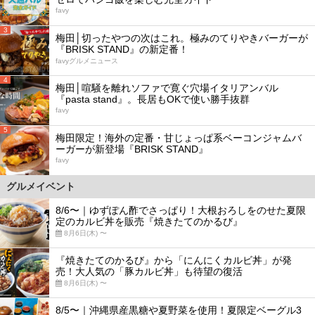
favy
3
梅田│切ったやつの次はこれ。極みのてりやきバーガーが
『BRISK STAND』の新定番！
favyグルメニュース
4
梅田│喧騒を離れソファで寛ぐ穴場イタリアンバル
『pasta stand』。長居もOKで使い勝手抜群
favy
5
梅田限定！海外の定番・甘じょっぱ系ベーコンジャムバ
ーガーが新登場『BRISK STAND』
favy
グルメイベント
8/6〜｜ゆずぽん酢でさっぱり！大根おろしをのせた夏限
定のカルビ丼を販売『焼きたてのかるび』
8月6日(木) 〜
『焼きたてのかるび』から「にんにくカルビ丼」が発
売！大人気の「豚カルビ丼」も待望の復活
8月6日(木) 〜
8/5〜｜沖縄県産黒糖や夏野菜を使用！夏限定ベーグル3