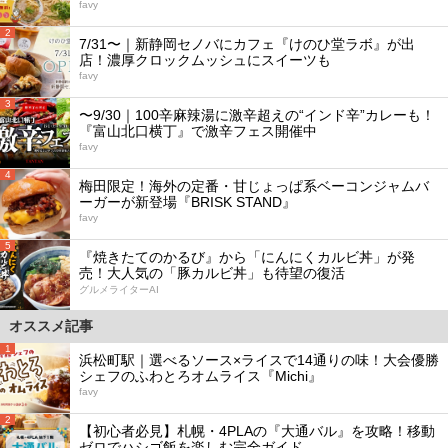
favy
2
7/31〜｜新静岡セノバにカフェ『けのひ堂ラボ』が出
店！濃厚クロックムッシュにスイーツも
favy
3
〜9/30｜100辛麻辣湯に激辛超えの“インド辛”カレーも！
『富山北口横丁』で激辛フェス開催中
favy
4
梅田限定！海外の定番・甘じょっぱ系ベーコンジャムバ
ーガーが新登場『BRISK STAND』
favy
5
『焼きたてのかるび』から「にんにくカルビ丼」が発
売！大人気の「豚カルビ丼」も待望の復活
グルメライターAI
オススメ記事
1
浜松町駅｜選べるソース×ライスで14通りの味！大会優勝
シェフのふわとろオムライス『Michi』
favy
2
【初心者必見】札幌・4PLAの『大通バル』を攻略！移動
ゼロでハシゴ飯を楽しむ完全ガイド