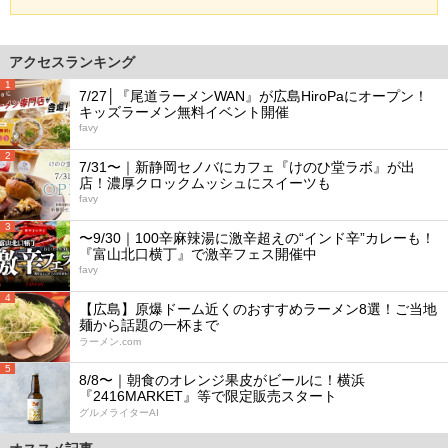
アクセスランキング
1
7/27│『尾道ラーメンWAN』が広島HiroPaにオープン！
キッズラーメン無料イベント開催
favy
2
7/31〜｜新静岡セノバにカフェ『けのひ堂ラボ』が出
店！濃厚クロックムッシュにスイーツも
favy
3
〜9/30｜100辛麻辣湯に激辛超えの“インド辛”カレーも！
『富山北口横丁』で激辛フェス開催中
favy
4
【広島】原爆ドーム近くのおすすめラーメン8選！ご当地
麺から話題の一杯まで
ラーメン.com
5
8/8〜｜朝食のオレンジ果皮がビールに！横浜
『2416MARKET』等で限定販売スタート
グルメライターAI