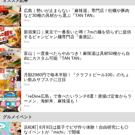
オススメ記事
1
広島｜勢いが止まらない「麻辣湯」専門店！牡蠣や豚肉
など30種の具材から選ぶ『TAN TAN』
favy
2
新宿東口｜東京で一番長いと噂！7mの麺を切らずに提供
するビャンビャン麺専門店『秦唐記』
favy
3
富山｜一度食べたらやみつき！麻辣湯は具材50種から自
由にカスタム可能『TAN TAN』
favy
4
月額2980円で毎本半額！『クラフトビール100』のちょ
い飲みサブスクに注目
favy
5
『reDine広島』で食べたいランチ8選！唐揚げ定食からラ
ーメン、海鮮丼、麻辣湯も！
favy
グルメイベント
浜松町│8月9日は親子でピザ作り体験！自由研究にも◎
なイベントが『michi』で開催