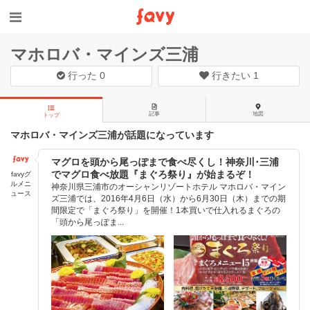
マホロバ・マインズ三浦
行った
0
行きたい
1
記事
地図
トップ
マホロバ・マインズ三浦が話題になっています
マグロを頭から尾っぽまで食べ尽くし！神奈川･三浦
でマグロ食べ放題『まぐろ祭り』が始まるぞ！
favyグ
ルメニ
神奈川県三浦市のオーシャンリゾートホテル マホロバ・マイン
ュース
ズ三浦では、2016年4月6日（水）から6月30日（木）までの期
間限定で「まぐろ祭り」を開催！1本買いで仕入れるまぐろの
「頭から尾っぽま...