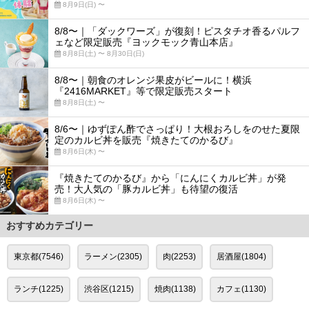
8月9日(日) 〜
8/8〜｜「ダックワーズ」が復刻！ピスタチオ香るパルフ
ェなど限定販売『ヨックモック青山本店』
8月8日(土) 〜 8月30日(日)
8/8〜｜朝食のオレンジ果皮がビールに！横浜
『2416MARKET』等で限定販売スタート
8月8日(土) 〜
8/6〜｜ゆずぽん酢でさっぱり！大根おろしをのせた夏限
定のカルビ丼を販売『焼きたてのかるび』
8月6日(木) 〜
『焼きたてのかるび』から「にんにくカルビ丼」が発
売！大人気の「豚カルビ丼」も待望の復活
8月6日(木) 〜
おすすめカテゴリー
東京都(7546)
ラーメン(2305)
肉(2253)
居酒屋(1804)
ランチ(1225)
渋谷区(1215)
焼肉(1138)
カフェ(1130)