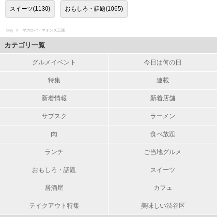
スイーツ(1130)
おもしろ・話題(1065)
favy
マホロバ・マインズ三浦
カテゴリ一覧
グルメイベント
今日は何の日
特集
連載
新着情報
新着店舗
サブスク
ラーメン
肉
食べ放題
ランチ
ご当地グルメ
おもしろ・話題
スイーツ
居酒屋
カフェ
テイクアウト特集
美味しい渋谷区