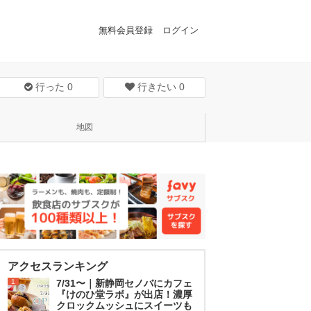
無料会員登録
ログイン
行った
0
行きたい
0
地図
アクセスランキング
1
7/31〜｜新静岡セノバにカフェ
『けのひ堂ラボ』が出店！濃厚
クロックムッシュにスイーツも