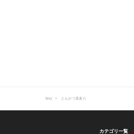
favy
とんかつ喜多八
カテゴリ一覧