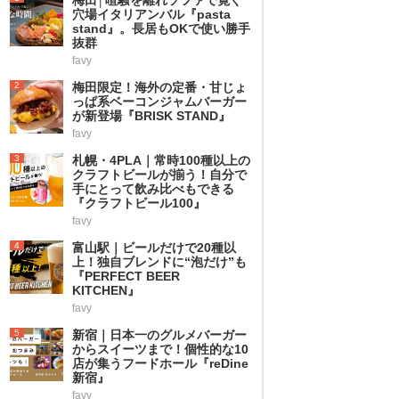
穴場イタリアンバル『pasta
stand』。長居もOKで使い勝手
抜群
favy
2
梅田限定！海外の定番・甘じょ
っぱ系ベーコンジャムバーガー
が新登場『BRISK STAND』
favy
3
札幌・4PLA｜常時100種以上の
クラフトビールが揃う！自分で
手にとって飲み比べもできる
『クラフトビール100』
favy
4
富山駅｜ビールだけで20種以
上！独自ブレンドに“泡だけ”も
『PERFECT BEER
KITCHEN』
favy
5
新宿｜日本一のグルメバーガー
からスイーツまで！個性的な10
店が集うフードホール『reDine
新宿』
favy