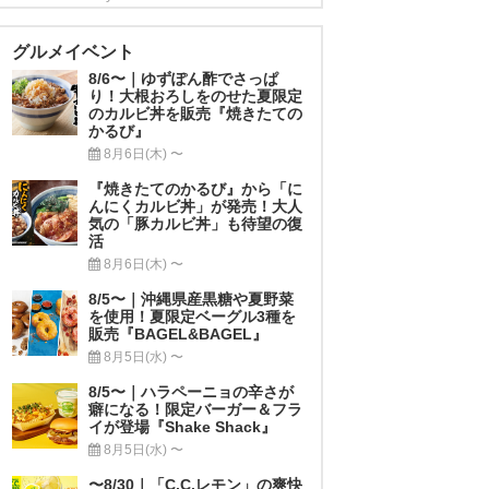
グルメイベント
8/6〜｜ゆずぽん酢でさっぱ
り！大根おろしをのせた夏限定
のカルビ丼を販売『焼きたての
かるび』
8月6日(木) 〜
『焼きたてのかるび』から「に
んにくカルビ丼」が発売！大人
気の「豚カルビ丼」も待望の復
活
8月6日(木) 〜
8/5〜｜沖縄県産黒糖や夏野菜
を使用！夏限定ベーグル3種を
販売『BAGEL&BAGEL』
8月5日(水) 〜
8/5〜｜ハラペーニョの辛さが
癖になる！限定バーガー＆フラ
イが登場『Shake Shack』
8月5日(水) 〜
〜8/30｜「C.C.レモン」の爽快