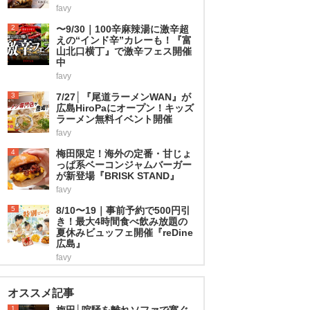
favy
2
〜9/30｜100辛麻辣湯に激辛超
えの“インド辛”カレーも！『富
山北口横丁』で激辛フェス開催
中
favy
3
7/27│『尾道ラーメンWAN』が
広島HiroPaにオープン！キッズ
ラーメン無料イベント開催
favy
4
梅田限定！海外の定番・甘じょ
っぱ系ベーコンジャムバーガー
が新登場『BRISK STAND』
favy
5
8/10〜19｜事前予約で500円引
き！最大4時間食べ飲み放題の
夏休みビュッフェ開催『reDine
広島』
favy
オススメ記事
1
梅田│喧騒を離れソファで寛ぐ