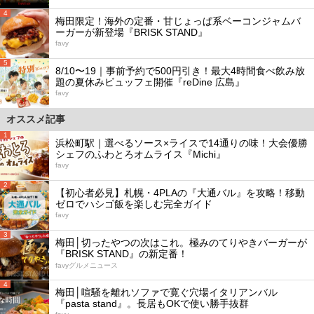
4
梅田限定！海外の定番・甘じょっぱ系ベーコンジャムバ
ーガーが新登場『BRISK STAND』
favy
5
8/10〜19｜事前予約で500円引き！最大4時間食べ飲み放
題の夏休みビュッフェ開催『reDine 広島』
favy
オススメ記事
1
浜松町駅｜選べるソース×ライスで14通りの味！大会優勝
シェフのふわとろオムライス『Michi』
favy
2
【初心者必見】札幌・4PLAの『大通バル』を攻略！移動
ゼロでハシゴ飯を楽しむ完全ガイド
favy
3
梅田│切ったやつの次はこれ。極みのてりやきバーガーが
『BRISK STAND』の新定番！
favyグルメニュース
4
梅田│喧騒を離れソファで寛ぐ穴場イタリアンバル
『pasta stand』。長居もOKで使い勝手抜群