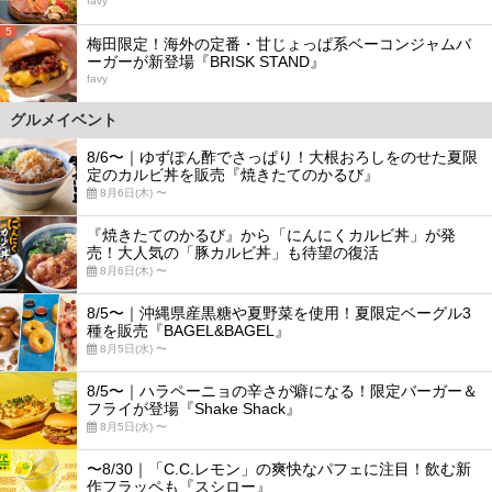
favy
5
梅田限定！海外の定番・甘じょっぱ系ベーコンジャムバ
ーガーが新登場『BRISK STAND』
favy
グルメイベント
8/6〜｜ゆずぽん酢でさっぱり！大根おろしをのせた夏限
定のカルビ丼を販売『焼きたてのかるび』
8月6日(木) 〜
『焼きたてのかるび』から「にんにくカルビ丼」が発
売！大人気の「豚カルビ丼」も待望の復活
8月6日(木) 〜
8/5〜｜沖縄県産黒糖や夏野菜を使用！夏限定ベーグル3
種を販売『BAGEL&BAGEL』
8月5日(水) 〜
8/5〜｜ハラペーニョの辛さが癖になる！限定バーガー＆
フライが登場『Shake Shack』
8月5日(水) 〜
〜8/30｜「C.C.レモン」の爽快なパフェに注目！飲む新
作フラッペも『スシロー』