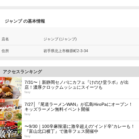
ジャンプ の基本情報
店名
ジャンプ (ジャンプ)
住所
岩手県北上市柳原町2-3-34
アクセスランキング
1
7/31〜｜新静岡セノバにカフェ『けのひ堂ラボ』が出
店！濃厚クロックムッシュにスイーツも
favy
2
7/27│『尾道ラーメンWAN』が広島HiroPaにオープン！
キッズラーメン無料イベント開催
favy
3
〜9/30｜100辛麻辣湯に激辛超えの“インド辛”カレーも！
『富山北口横丁』で激辛フェス開催中
favy