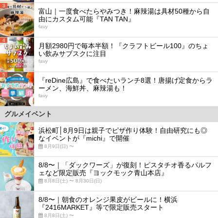
3
富山｜一度食べたらやみつき！麻辣湯は具材50種から自
由にカスタム可能『TAN TAN』
favy
4
月額2980円で毎本半額！『クラフトビール100』のちょ
い飲みサブスクに注目
favy
5
『reDine広島』で食べたいランチ8選！唐揚げ定食からラ
ーメン、海鮮丼、麻辣湯も！
favy
グルメイベント
浜松町│8月9日は親子でピザ作り体験！自由研究にも◎
なイベントが『michi』で開催
8月9日(日) 〜
8/8〜｜「ダックワーズ」が復刻！ピスタチオ香るパルフ
ェなど限定販売『ヨックモック青山本店』
8月8日(土) 〜 8月30日(日)
8/8〜｜朝食のオレンジ果皮がビールに！横浜
『2416MARKET』等で限定販売スタート
8月8日(土) 〜