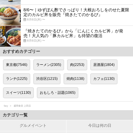
8/6〜｜ゆずぽん酢でさっぱり！大根おろしをのせた夏限
定のカルビ丼を販売『焼きたてのかるび』
8月6日(木) 〜
『焼きたてのかるび』から「にんにくカルビ丼」が発
売！大人気の「豚カルビ丼」も待望の復活
8月6日(木) 〜
おすすめカテゴリー
東京都(7546)
ラーメン(2305)
肉(2253)
居酒屋(1804)
ランチ(1225)
渋谷区(1215)
焼肉(1138)
カフェ(1130)
スイーツ(1130)
おもしろ・話題(1065)
favy
盛岡食堂 上田店
カテゴリ一覧
グルメイベント
今日は何の日