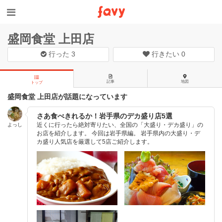
盛岡食堂 上田店
行った
3
行きたい
0
記事
地図
トップ
盛岡食堂 上田店が話題になっています
さあ食べきれるか！岩手県のデカ盛り店5選
近くに行ったら絶対寄りたい、全国の「大盛り・デカ盛り」の
よっし
お店を紹介します。 今回は岩手県編。 岩手県内の大盛り・デ
カ盛り人気店を厳選して5店ご紹介します。