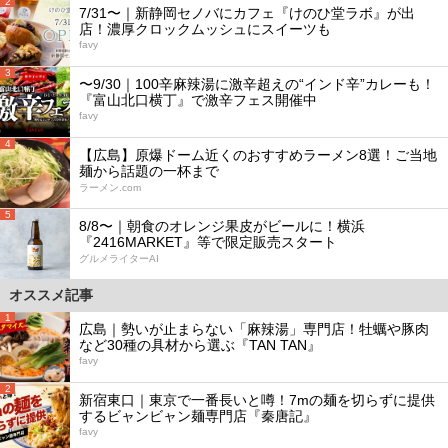
2
7/31〜｜新静岡セノバにカフェ『けのひ堂ラボ』が出
店！濃厚クロックムッシュにスイーツも
favy
3
〜9/30｜100辛麻辣湯に激辛超えの“インド辛”カレーも！
『富山北口横丁』で激辛フェス開催中
favy
4
【広島】原爆ドーム近くのおすすめラーメン8選！ご当地
麺から話題の一杯まで
ラーメン.com
5
8/8〜｜朝食のオレンジ果皮がビールに！横浜
『2416MARKET』等で限定販売スタート
グルメライターAI
オススメ記事
1
広島｜勢いが止まらない「麻辣湯」専門店！牡蠣や豚肉
など30種の具材から選ぶ『TAN TAN』
favy
2
新宿東口｜東京で一番長いと噂！7mの麺を切らずに提供
するビャンビャン麺専門店『秦唐記』
favy