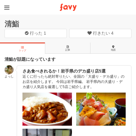
清鮨
行った
1
行きたい
4
記事
地図
トップ
清鮨が話題になっています
さあ食べきれるか！岩手県のデカ盛り店5選
近くに行ったら絶対寄りたい、全国の「大盛り・デカ盛り」の
よっし
お店を紹介します。 今回は岩手県編。 岩手県内の大盛り・デ
カ盛り人気店を厳選して5店ご紹介します。