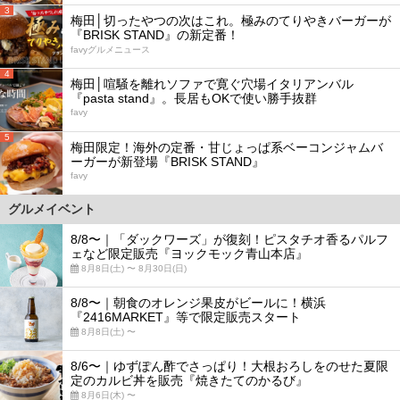
3
梅田│切ったやつの次はこれ。極みのてりやきバーガーが
『BRISK STAND』の新定番！
favyグルメニュース
4
梅田│喧騒を離れソファで寛ぐ穴場イタリアンバル
『pasta stand』。長居もOKで使い勝手抜群
favy
5
梅田限定！海外の定番・甘じょっぱ系ベーコンジャムバ
ーガーが新登場『BRISK STAND』
favy
グルメイベント
8/8〜｜「ダックワーズ」が復刻！ピスタチオ香るパルフ
ェなど限定販売『ヨックモック青山本店』
8月8日(土) 〜 8月30日(日)
8/8〜｜朝食のオレンジ果皮がビールに！横浜
『2416MARKET』等で限定販売スタート
8月8日(土) 〜
8/6〜｜ゆずぽん酢でさっぱり！大根おろしをのせた夏限
定のカルビ丼を販売『焼きたてのかるび』
8月6日(木) 〜