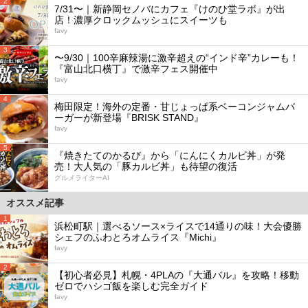
2
7/31〜｜新静岡セノバにカフェ『けのひ堂ラボ』が出
店！濃厚クロックムッシュにスイーツも
favy
3
〜9/30｜100辛麻辣湯に激辛超えの“インド辛”カレーも！
『富山北口横丁』で激辛フェス開催中
favy
4
梅田限定！海外の定番・甘じょっぱ系ベーコンジャムバ
ーガーが新登場『BRISK STAND』
favy
5
『焼きたてのかるび』から「にんにくカルビ丼」が発
売！大人気の「豚カルビ丼」も待望の復活
グルメライターAI
オススメ記事
1
浜松町駅｜選べるソース×ライスで14通りの味！大会優勝
シェフのふわとろオムライス『Michi』
favy
2
【初心者必見】札幌・4PLAの『大通バル』を攻略！移動
ゼロでハシゴ飯を楽しむ完全ガイド
favy