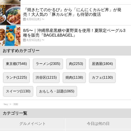
『焼きたてのかるび』から「にんにくカルビ丼」が発
売！大人気の「豚カルビ丼」も待望の復活
8月6日(木) 〜
8/5〜｜沖縄県産黒糖や夏野菜を使用！夏限定ベーグル3
種を販売『BAGEL&BAGEL』
8月5日(水) 〜
おすすめカテゴリー
東京都(7546)
ラーメン(2305)
肉(2253)
居酒屋(1804)
ランチ(1225)
渋谷区(1215)
焼肉(1138)
カフェ(1130)
スイーツ(1130)
おもしろ・話題(1065)
favy
清鮨
カテゴリ一覧
グルメイベント
今日は何の日