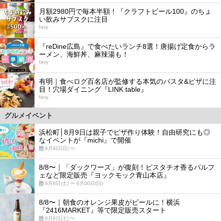
3
月額2980円で毎本半額！『クラフトビール100』のちょ
い飲みサブスクに注目
favy
4
『reDine広島』で食べたいランチ8選！唐揚げ定食からラ
ーメン、海鮮丼、麻辣湯も！
favy
5
有明｜食べログ百名店が監修する本気のパスタ&ピザに注
目！穴場ダイニング『LINK table』
favy
グルメイベント
浜松町│8月9日は親子でピザ作り体験！自由研究にも◎
なイベントが『michi』で開催
8月9日(日) 〜
8/8〜｜「ダックワーズ」が復刻！ピスタチオ香るパルフ
ェなど限定販売『ヨックモック青山本店』
8月8日(土) 〜 8月30日(日)
8/8〜｜朝食のオレンジ果皮がビールに！横浜
『2416MARKET』等で限定販売スタート
8月8日(土) 〜