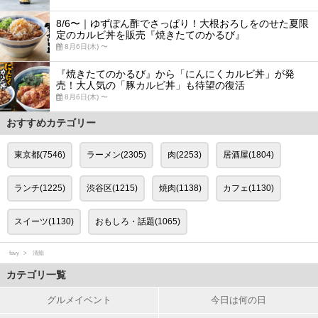
8/6〜｜ゆずぽん酢でさっぱり！大根おろしをのせた夏限
定のカルビ丼を販売『焼きたてのかるび』
8月6日(木) 〜
『焼きたてのかるび』から「にんにくカルビ丼」が発
売！大人気の「豚カルビ丼」も待望の復活
8月6日(木) 〜
おすすめカテゴリー
東京都(7546)
ラーメン(2305)
肉(2253)
居酒屋(1804)
ランチ(1225)
渋谷区(1215)
焼肉(1138)
カフェ(1130)
スイーツ(1130)
おもしろ・話題(1065)
favy
清鮨
カテゴリ一覧
グルメイベント
今日は何の日