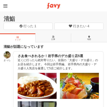
清鮨
行った
1
行きたい
4
記事
地図
トップ
清鮨が話題になっています
さあ食べきれるか！岩手県のデカ盛り店5選
近くに行ったら絶対寄りたい、全国の「大盛り・デカ盛り」の
よっし
お店を紹介します。 今回は岩手県編。 岩手県内の大盛り・デ
カ盛り人気店を厳選して5店ご紹介します。