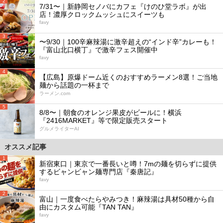
2
7/31〜｜新静岡セノバにカフェ『けのひ堂ラボ』が出
店！濃厚クロックムッシュにスイーツも
favy
3
〜9/30｜100辛麻辣湯に激辛超えの“インド辛”カレーも！
『富山北口横丁』で激辛フェス開催中
favy
4
【広島】原爆ドーム近くのおすすめラーメン8選！ご当地
麺から話題の一杯まで
ラーメン.com
5
8/8〜｜朝食のオレンジ果皮がビールに！横浜
『2416MARKET』等で限定販売スタート
グルメライターAI
オススメ記事
1
新宿東口｜東京で一番長いと噂！7mの麺を切らずに提供
するビャンビャン麺専門店『秦唐記』
favy
2
富山｜一度食べたらやみつき！麻辣湯は具材50種から自
由にカスタム可能『TAN TAN』
favy