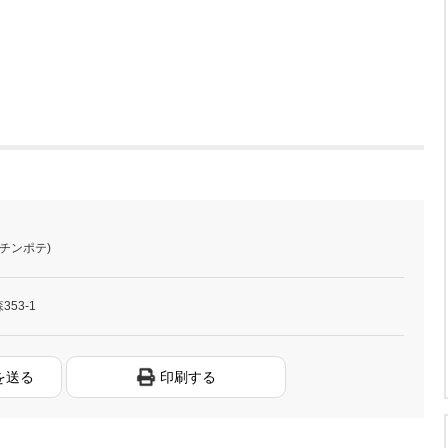
チンポテ)
53-1
を送る
印刷する