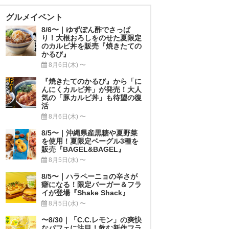
グルメイベント
8/6〜｜ゆずぽん酢でさっぱ
り！大根おろしをのせた夏限定
のカルビ丼を販売『焼きたての
かるび』
8月6日(木) 〜
『焼きたてのかるび』から「に
んにくカルビ丼」が発売！大人
気の「豚カルビ丼」も待望の復
活
8月6日(木) 〜
8/5〜｜沖縄県産黒糖や夏野菜
を使用！夏限定ベーグル3種を
販売『BAGEL&BAGEL』
8月5日(水) 〜
8/5〜｜ハラペーニョの辛さが
癖になる！限定バーガー＆フラ
イが登場『Shake Shack』
8月5日(水) 〜
〜8/30｜「C.C.レモン」の爽快
なパフェに注目！飲む新作フラ