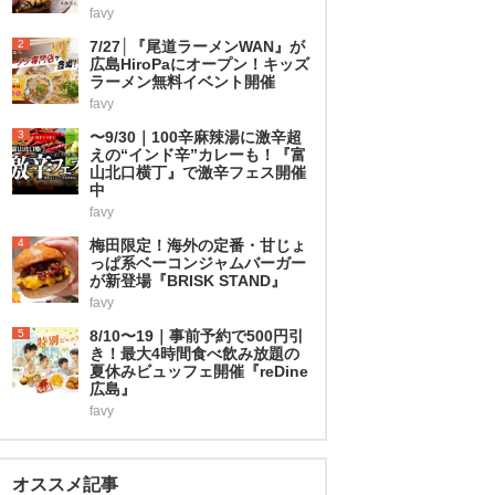
favy
2
7/27│『尾道ラーメンWAN』が
広島HiroPaにオープン！キッズ
ラーメン無料イベント開催
favy
3
〜9/30｜100辛麻辣湯に激辛超
えの“インド辛”カレーも！『富
山北口横丁』で激辛フェス開催
中
favy
4
梅田限定！海外の定番・甘じょ
っぱ系ベーコンジャムバーガー
が新登場『BRISK STAND』
favy
5
8/10〜19｜事前予約で500円引
き！最大4時間食べ飲み放題の
夏休みビュッフェ開催『reDine
広島』
favy
オススメ記事