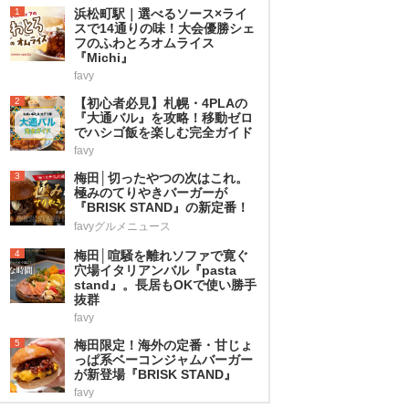
1
浜松町駅｜選べるソース×ライ
スで14通りの味！大会優勝シェ
フのふわとろオムライス
『Michi』
favy
2
【初心者必見】札幌・4PLAの
『大通バル』を攻略！移動ゼロ
でハシゴ飯を楽しむ完全ガイド
favy
3
梅田│切ったやつの次はこれ。
極みのてりやきバーガーが
『BRISK STAND』の新定番！
favyグルメニュース
4
梅田│喧騒を離れソファで寛ぐ
穴場イタリアンバル『pasta
stand』。長居もOKで使い勝手
抜群
favy
5
梅田限定！海外の定番・甘じょ
っぱ系ベーコンジャムバーガー
が新登場『BRISK STAND』
favy