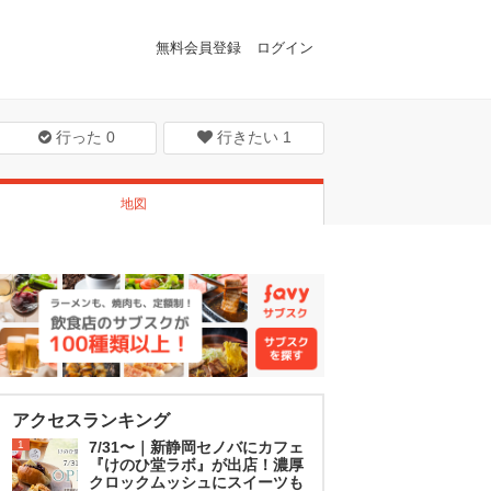
無料会員登録
ログイン
行った
0
行きたい
1
地図
アクセスランキング
1
7/31〜｜新静岡セノバにカフェ
『けのひ堂ラボ』が出店！濃厚
クロックムッシュにスイーツも