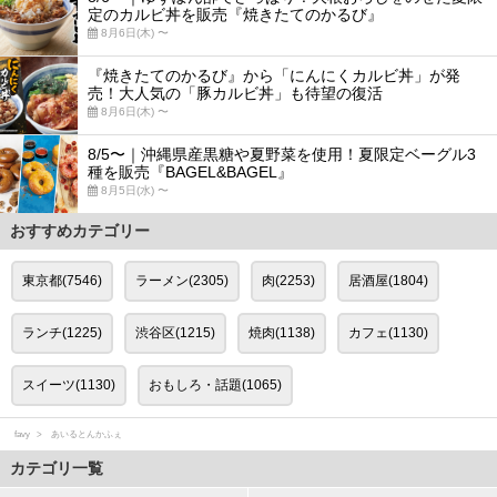
定のカルビ丼を販売『焼きたてのかるび』
8月6日(木) 〜
『焼きたてのかるび』から「にんにくカルビ丼」が発
売！大人気の「豚カルビ丼」も待望の復活
8月6日(木) 〜
8/5〜｜沖縄県産黒糖や夏野菜を使用！夏限定ベーグル3
種を販売『BAGEL&BAGEL』
8月5日(水) 〜
おすすめカテゴリー
東京都(7546)
ラーメン(2305)
肉(2253)
居酒屋(1804)
ランチ(1225)
渋谷区(1215)
焼肉(1138)
カフェ(1130)
スイーツ(1130)
おもしろ・話題(1065)
favy
あいるとんかふぇ
カテゴリ一覧