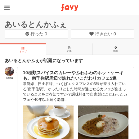
あいるとんかふぇ
行った
0
行きたい
0
記事
地図
トップ
あいるとんかふぇが話題になっています
10種類スパイスのカレーやふわふわのホットケーキ
も。南千住駅周辺で訪れたいこだわりカフェ5選
kana
常磐線、日比谷線、つくばエクスプレスの3線が乗り入れてい
る"南千住駅"。ゆったりとした時間が過ごせるカフェが集まっ
ていることをご存知ですか？調味料まで自家製にこだわったカ
フェや40年以上続く老舗...