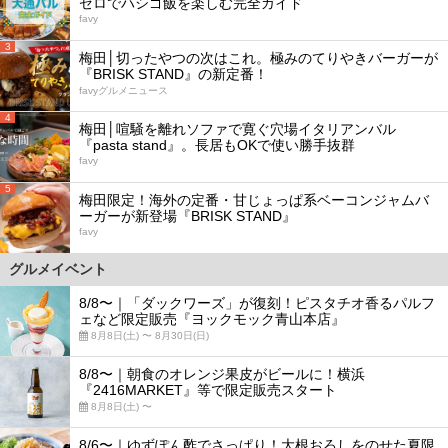
ゼロでハシゴ飯を楽しむ完全ガイド
favy
3
梅田│切ったやつの次はこれ。極みのてりやきバーガーが
『BRISK STAND』の新定番！
favyグルメニュース
4
梅田│喧騒を離れソファで寛ぐ穴場イタリアンバル
『pasta stand』。長居もOKで使い勝手抜群
favy
5
梅田限定！海外の定番・甘じょっぱ系ベーコンジャムバ
ーガーが新登場『BRISK STAND』
favy
グルメイベント
8/8〜｜「ダックワーズ」が復刻！ピスタチオ香るパルフ
ェなど限定販売『ヨックモック青山本店』
8月8日(土) 〜 8月30日(日)
8/8〜｜朝食のオレンジ果皮がビールに！横浜
『2416MARKET』等で限定販売スタート
8月8日(土) 〜
8/6〜｜ゆずぽん酢でさっぱり！大根おろしをのせた夏限