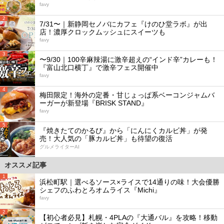
favy
2
7/31〜｜新静岡セノバにカフェ『けのひ堂ラボ』が出
店！濃厚クロックムッシュにスイーツも
favy
3
〜9/30｜100辛麻辣湯に激辛超えの“インド辛”カレーも！
『富山北口横丁』で激辛フェス開催中
favy
4
梅田限定！海外の定番・甘じょっぱ系ベーコンジャムバ
ーガーが新登場『BRISK STAND』
favy
5
『焼きたてのかるび』から「にんにくカルビ丼」が発
売！大人気の「豚カルビ丼」も待望の復活
グルメライターAI
オススメ記事
1
浜松町駅｜選べるソース×ライスで14通りの味！大会優勝
シェフのふわとろオムライス『Michi』
favy
2
【初心者必見】札幌・4PLAの『大通バル』を攻略！移動