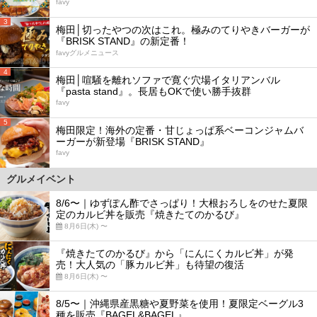
favy
3
梅田│切ったやつの次はこれ。極みのてりやきバーガーが
『BRISK STAND』の新定番！
favyグルメニュース
4
梅田│喧騒を離れソファで寛ぐ穴場イタリアンバル
『pasta stand』。長居もOKで使い勝手抜群
favy
5
梅田限定！海外の定番・甘じょっぱ系ベーコンジャムバ
ーガーが新登場『BRISK STAND』
favy
グルメイベント
8/6〜｜ゆずぽん酢でさっぱり！大根おろしをのせた夏限
定のカルビ丼を販売『焼きたてのかるび』
8月6日(木) 〜
『焼きたてのかるび』から「にんにくカルビ丼」が発
売！大人気の「豚カルビ丼」も待望の復活
8月6日(木) 〜
8/5〜｜沖縄県産黒糖や夏野菜を使用！夏限定ベーグル3
種を販売『BAGEL&BAGEL』