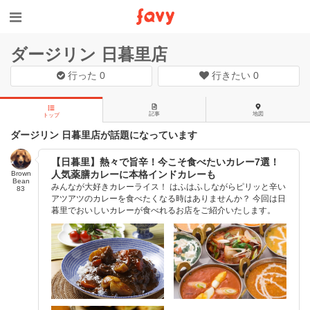
ダージリン 日暮里店
行った
0
行きたい
0
記事
地図
トップ
ダージリン 日暮里店が話題になっています
【日暮里】熱々で旨辛！今こそ食べたいカレー7選！
人気薬膳カレーに本格インドカレーも
Brown
Bean
みんなが大好きカレーライス！ はふはふしながらピリッと辛い
83
アツアツのカレーを食べたくなる時はありませんか？ 今回は日
暮里でおいしいカレーが食べれるお店をご紹介いたします。