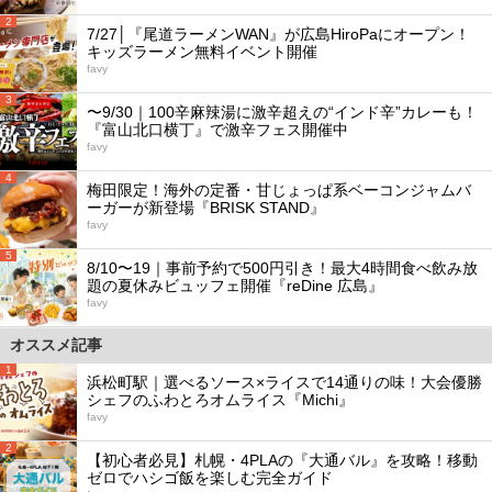
2
7/27│『尾道ラーメンWAN』が広島HiroPaにオープン！
キッズラーメン無料イベント開催
favy
3
〜9/30｜100辛麻辣湯に激辛超えの“インド辛”カレーも！
『富山北口横丁』で激辛フェス開催中
favy
4
梅田限定！海外の定番・甘じょっぱ系ベーコンジャムバ
ーガーが新登場『BRISK STAND』
favy
5
8/10〜19｜事前予約で500円引き！最大4時間食べ飲み放
題の夏休みビュッフェ開催『reDine 広島』
favy
オススメ記事
1
浜松町駅｜選べるソース×ライスで14通りの味！大会優勝
シェフのふわとろオムライス『Michi』
favy
2
【初心者必見】札幌・4PLAの『大通バル』を攻略！移動
ゼロでハシゴ飯を楽しむ完全ガイド