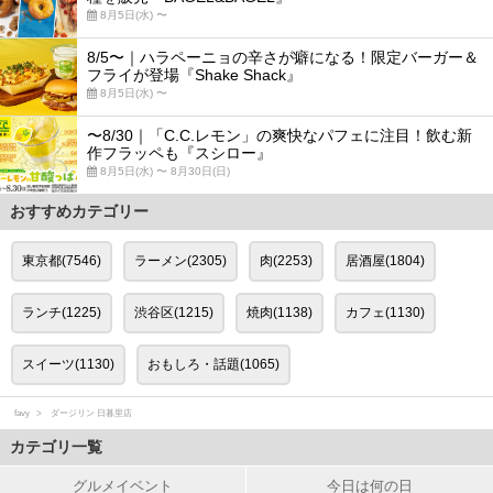
8月5日(水) 〜
8/5〜｜ハラペーニョの辛さが癖になる！限定バーガー＆
フライが登場『Shake Shack』
8月5日(水) 〜
〜8/30｜「C.C.レモン」の爽快なパフェに注目！飲む新
作フラッペも『スシロー』
8月5日(水) 〜 8月30日(日)
おすすめカテゴリー
東京都(7546)
ラーメン(2305)
肉(2253)
居酒屋(1804)
ランチ(1225)
渋谷区(1215)
焼肉(1138)
カフェ(1130)
スイーツ(1130)
おもしろ・話題(1065)
favy
ダージリン 日暮里店
カテゴリ一覧
グルメイベント
今日は何の日